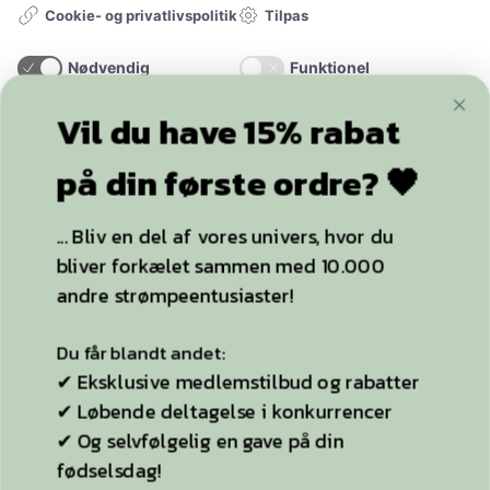
Tilpas
Cookie- og privatlivspolitik
Nødvendig
Funktionel
Statistik
Marketing
Vil du have 15% rabat
+20.000
følgere
på din første ordre? 🖤
ACCEPTER ALLE OG LUK
... Bliv en del af vores univers, hvor du
KUN NØDVENDIGE
bliver forkælet sammen med 10.000
YDERLIGERE INFO
andre strømpeentusiaster!
Strømpebukser
Du får blandt andet:
Plussize
✔ Eksklusive medlemstilbud og rabatter
✔ Løbende deltagelse i konkurrencer
Selvsiddende strømper
✔ Og selvfølgelig en gave på din
Ideen til StyleLegs
fødselsdag!