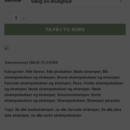
Størrelse
PAULA mikrofiber strømpebukser 5 farver 40 DEN. antal
TILFØJ TIL KURV
Varenummer (SKU):
FI.C5109
Kategorier:
Alle farver
,
Alle produkter
,
Basis strømper
,
Blå
strømpebukser og strømper
,
Brune strømpebukser og strømper
,
Farvede strømpebukser og strømper
,
Fiore
,
Hvide strømpebukser
og strømper
,
Nude strømpebukser og strømper
,
Røde
strømpebukser og strømper
,
Sommerstrømper
,
Sorte
strømpebukser og strømper
,
Strømpebukser
,
Strømper plussize
Tags:
Se alle basisstrømper
,
se alle farvede strømper
,
Se alle plus
size strømper
,
se alle sorte strømpebukser