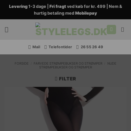
Fortsæt
Levering
1-3 dage |
Fri fragt
ved køb for kr. 499 | Nem &
til
hurtig betaling med
Mobilepay
indhold
Mail
Telefontider
26 55 26 49
FORSIDE
/
FARVEDE STRØMPEBUKSER OG STRØMPER
/
NUDE
STRØMPEBUKSER OG STRØMPER
FILTER