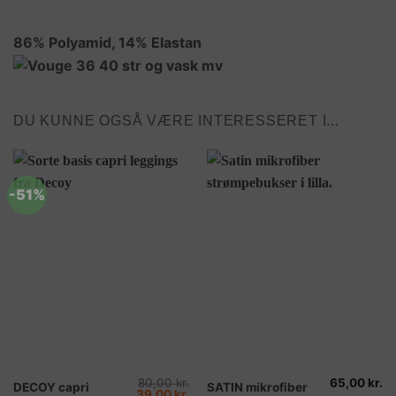
86% Polyamid, 14% Elastan
DU KUNNE OGSÅ VÆRE INTERESSERET I...
-51%
80,00
kr.
65,00
kr.
Dette
Dette
DECOY capri
SATIN mikrofiber
Den
Den
39,00
kr.