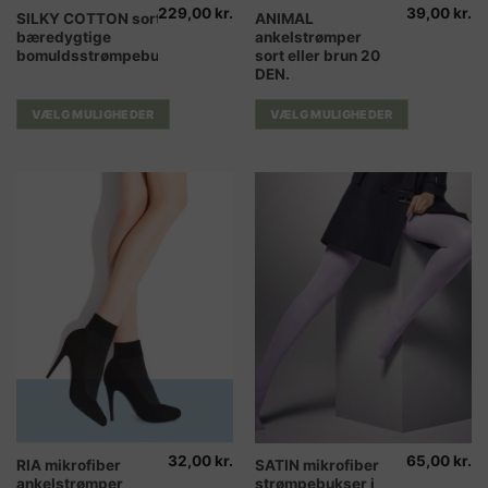
229,00
kr.
39,00
kr.
Dette
Dette
SILKY COTTON sorte
ANIMAL
bæredygtige
ankelstrømper
vare
vare
bomuldsstrømpebukser
sort eller brun 20
har
har
DEN.
flere
flere
varianter.
varianter.
VÆLG MULIGHEDER
VÆLG MULIGHEDER
Mulighederne
Mulighederne
kan
kan
vælges
vælges
på
på
varesiden
varesiden
32,00
kr.
65,00
kr.
Dette
Dette
RIA mikrofiber
SATIN mikrofiber
ankelstrømper
strømpebukser i
vare
vare