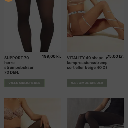
199,00
kr.
75,00
kr.
Dette
Dette
SUPPORT 70
VITALITY 40 shape- og
herre
kompressionsstrømpebukser
vare
vare
strømpebukser
sort eller beige 40 DEN.
har
har
70 DEN.
flere
flere
varianter.
varianter.
VÆLG MULIGHEDER
VÆLG MULIGHEDER
Mulighederne
Mulighederne
kan
kan
vælges
vælges
på
på
varesiden
varesiden