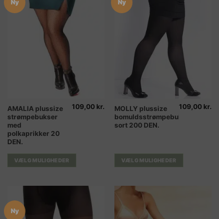
Ny
Ny
109,00
kr.
109,00
kr.
Dette
Dette
AMALIA plussize
MOLLY plussize
strømpebukser
bomuldsstrømpebukser
vare
vare
med
sort 200 DEN.
har
har
polkaprikker 20
flere
flere
DEN.
varianter.
varianter.
Mulighederne
Mulighederne
VÆLG MULIGHEDER
VÆLG MULIGHEDER
kan
kan
vælges
vælges
på
på
varesiden
varesiden
Ny