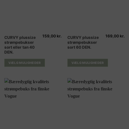
159,00
kr.
169,00
kr.
Dette
Dette
CURVY plussize
CURVY plussize
strømpebukser
strømpebukser
vare
vare
sort eller tan 40
sort 60 DEN.
har
har
DEN.
flere
flere
varianter.
varianter.
VÆLG MULIGHEDER
VÆLG MULIGHEDER
Mulighederne
Mulighederne
kan
kan
vælges
vælges
på
på
varesiden
varesiden