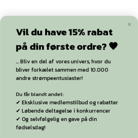
Vil du have 15% rabat
+20.000
følgere
på din første ordre? 🖤
... Bliv en del af vores univers, hvor du
bliver forkælet sammen med 10.000
YDERLIGERE INFO
andre strømpeentusiaster!
Strømpebukser
Du får blandt andet:
Plussize
✔ Eksklusive medlemstilbud og rabatter
✔ Løbende deltagelse i konkurrencer
Selvsiddende strømper
✔ Og selvfølgelig en gave på din
Ideen til StyleLegs
fødselsdag!
Bag Stylelegs