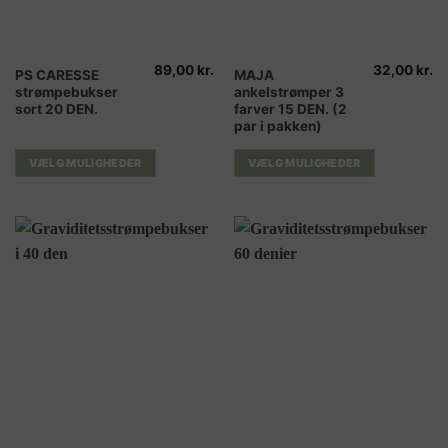
89,00
kr.
32,00
kr.
Dette
Dette
PS CARESSE
MAJA
strømpebukser
ankelstrømper 3
vare
vare
sort 20 DEN.
farver 15 DEN. (2
har
har
par i pakken)
flere
flere
varianter.
varianter.
VÆLG MULIGHEDER
VÆLG MULIGHEDER
Mulighederne
Mulighederne
kan
kan
vælges
vælges
på
på
varesiden
varesiden