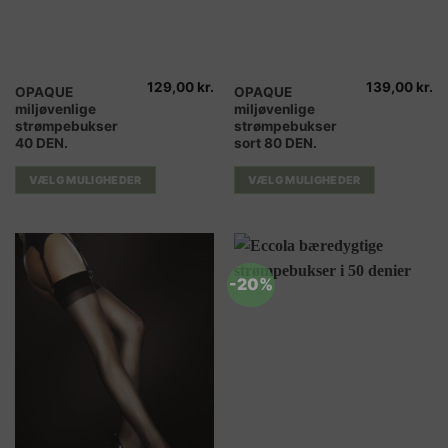
129,00
kr.
139,00
kr.
Dette
Dette
OPAQUE
OPAQUE
miljøvenlige
miljøvenlige
vare
vare
strømpebukser
strømpebukser
har
har
40 DEN.
sort 80 DEN.
flere
flere
varianter.
varianter.
VÆLG MULIGHEDER
VÆLG MULIGHEDER
Mulighederne
Mulighederne
kan
kan
vælges
vælges
på
på
varesiden
varesiden
-20%