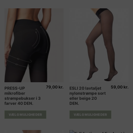
kan
kan
vælges
vælges
på
på
varesiden
varesiden
79,00
kr.
59,00
kr.
Dette
Dette
PRESS-UP
ESLI 20 lavtaljet
mikrofiber
nylonstrømpe sort
vare
vare
strømpebukser i 3
eller beige 20
har
har
farver 40 DEN.
DEN.
flere
flere
varianter.
varianter.
VÆLG MULIGHEDER
VÆLG MULIGHEDER
Mulighederne
Mulighederne
kan
kan
vælges
vælges