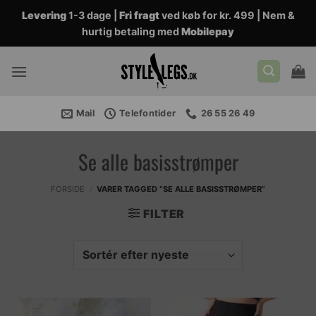
Fortsæt
Levering
1-3 dage |
Fri fragt
ved køb for kr. 499 | Nem &
til
hurtig betaling med
Mobilepay
indhold
Mail
Telefontider
26 55 26 49
Se alle basisstrømper
FORSIDE
/
VARER TAGGED “SE ALLE BASISSTRØMPER”
FILTER