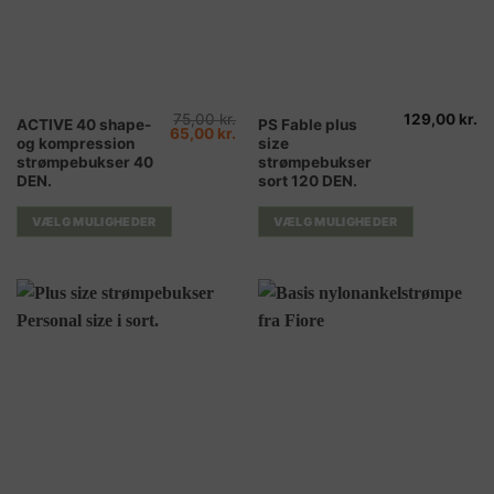
75,00
kr.
129,00
kr.
Dette
Dette
ACTIVE 40 shape-
PS Fable plus
Den
Den
65,00
kr.
og kompression
size
vare
vare
oprindelige
aktuelle
pris
pris
strømpebukser 40
strømpebukser
har
har
var:
er:
DEN.
sort 120 DEN.
75,00 kr..
65,00 kr..
flere
flere
varianter.
varianter.
VÆLG MULIGHEDER
VÆLG MULIGHEDER
Mulighederne
Mulighederne
kan
kan
vælges
vælges
på
på
varesiden
varesiden