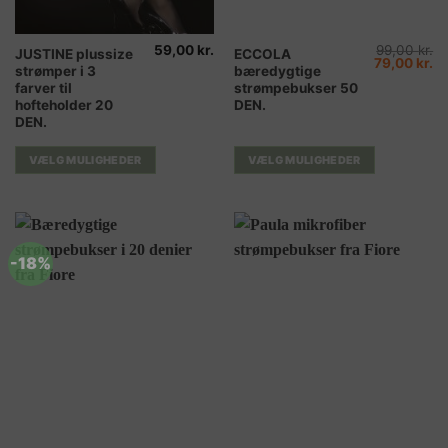
59,00
kr.
99,00
kr.
Dette
Dette
JUSTINE plussize
ECCOLA
Den
D
79,00
kr.
strømper i 3
bæredygtige
vare
vare
oprindelig
ak
pris
pr
farver til
strømpebukser 50
har
har
var:
er
hofteholder 20
DEN.
99,00 kr..
79
flere
flere
DEN.
varianter.
varianter.
Mulighederne
Mulighederne
VÆLG MULIGHEDER
VÆLG MULIGHEDER
kan
kan
vælges
vælges
på
på
varesiden
varesiden
-18%