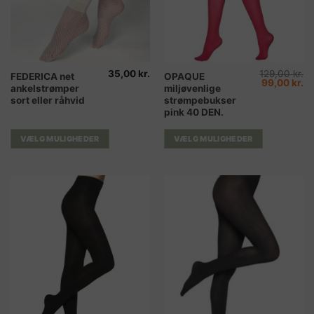
35,00
kr.
129,00
kr.
Dette
Dette
FEDERICA net
OPAQUE
Den
D
99,00
kr.
ankelstrømper
miljøvenlige
vare
vare
oprindelig
ak
pris
pr
sort eller råhvid
strømpebukser
har
har
var:
er
pink 40 DEN.
129,00 kr..
99
flere
flere
varianter.
varianter.
VÆLG MULIGHEDER
VÆLG MULIGHEDER
Mulighederne
Mulighederne
kan
kan
vælges
vælges
på
på
varesiden
varesiden