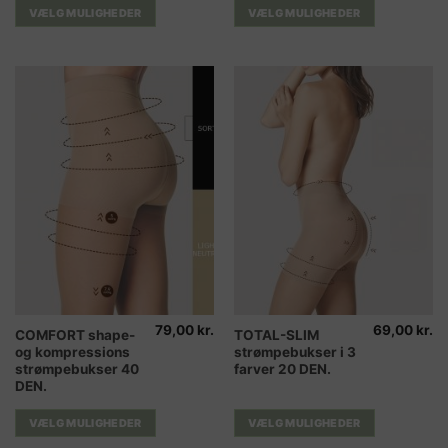
varianter.
varianter.
VÆLG MULIGHEDER
VÆLG MULIGHEDER
Mulighederne
Mulighederne
kan
kan
vælges
vælges
på
på
varesiden
varesiden
79,00
kr.
69,00
kr.
Dette
Dette
COMFORT shape-
TOTAL-SLIM
og kompressions
strømpebukser i 3
vare
vare
strømpebukser 40
farver 20 DEN.
har
har
DEN.
flere
flere
varianter.
varianter.
VÆLG MULIGHEDER
VÆLG MULIGHEDER
Mulighederne
Mulighederne