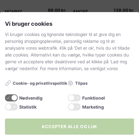
99,00
kr.
139,00
kr.
Dette
Dette
MOMMY
AMORE
graviditetsstrømpebukser
graviditetsstrømpebukser
vare
vare
2 farver 40 DEN.
60 DEN.
Vi bruger cookies
har
har
flere
flere
VÆLG MULIGHEDER
VÆLG MULIGHEDER
Vi bruger cookies og lignende teknologier til at give dig en
varianter.
varianter.
personlig shoppingoplevelse, personlig reklame og til at
Mulighederne
Mulighederne
analysere vores webtrafik. Klik på 'Det er ok', hvis du vil tillade
kan
kan
alle cookies. Alternativt kan du vælge, hvilke typer cookies du
vælges
vælges
gerne vil acceptere eller deaktivere ved at klikke på 'Lad mig
på
på
vælge' nedenfor. For mere information, se venligst vores
varesiden
varesiden
Tilpas
Cookie- og privatlivspolitik
Nødvendig
Funktionel
Statistik
Marketing
ACCEPTER ALLE OG LUK
85,00
kr.
65,00
kr.
Dette
Dette
AMY plus size
OLGA mikrofiber
strømpebukser
strømpebukser