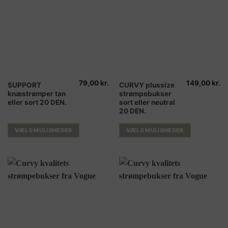
79,00
kr.
149,00
kr.
Dette
Dette
SUPPORT
CURVY plussize
knæstrømper tan
strømpebukser
vare
vare
eller sort 20 DEN.
sort eller neutral
har
har
20 DEN.
flere
flere
varianter.
varianter.
VÆLG MULIGHEDER
VÆLG MULIGHEDER
Mulighederne
Mulighederne
kan
kan
vælges
vælges
på
på
varesiden
varesiden