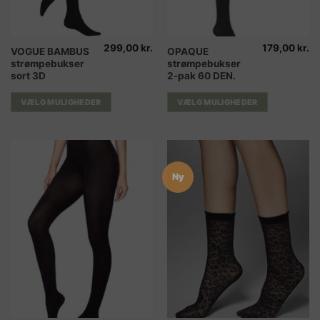
299,00
kr.
179,00
kr.
Dette
Dette
VOGUE BAMBUS
OPAQUE
strømpebukser
strømpebukser
vare
vare
sort 3D
2-pak 60 DEN.
har
har
flere
flere
VÆLG MULIGHEDER
VÆLG MULIGHEDER
varianter.
varianter.
Mulighederne
Mulighederne
kan
kan
vælges
vælges
på
på
Ny
varesiden
varesiden