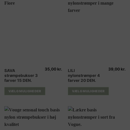
på
på
varesiden
varesiden
35,00
kr.
39,00
kr.
Dette
Dette
SAVA
LILI
strømpebukser 3
nylonstrømper 4
vare
vare
farver 15 DEN.
farver 20 DEN.
har
har
flere
flere
VÆLG MULIGHEDER
VÆLG MULIGHEDER
varianter.
varianter.
Mulighederne
Mulighederne
kan
kan
vælges
vælges
på
på
varesiden
varesiden