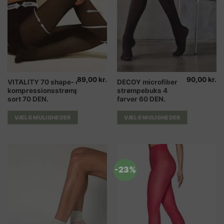
89,00
kr.
90,00
kr.
Dette
Dette
VITALITY 70 shape- og
DECOY microfiber
kompressionsstrømpebukser
strømpebuks 4
vare
vare
sort 70 DEN.
farver 60 DEN.
har
har
flere
flere
VÆLG MULIGHEDER
VÆLG MULIGHEDER
varianter.
varianter.
Mulighederne
Mulighederne
kan
kan
vælges
vælges
på
på
-23%
varesiden
varesiden