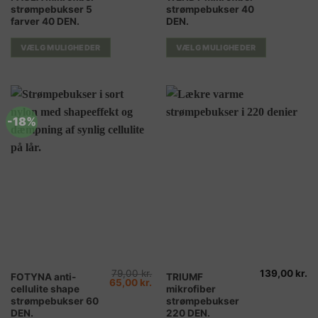
strømpebukser 5
strømpebukser 40
vare
vare
farver 40 DEN.
DEN.
har
har
flere
flere
VÆLG MULIGHEDER
VÆLG MULIGHEDER
varianter.
varianter.
Mulighederne
Mulighederne
kan
kan
vælges
vælges
på
på
-18%
varesiden
varesiden
79,00
kr.
139,00
kr.
Dette
Dette
FOTYNA anti-
TRIUMF
Den
Den
65,00
kr.
cellulite shape
mikrofiber
vare
vare
oprindelige
aktuelle
pris
pris
strømpebukser 60
strømpebukser
har
har
var:
er:
DEN.
220 DEN.