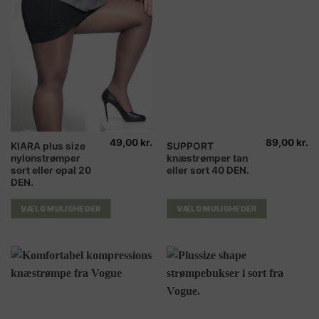
49,00
kr.
89,00
kr.
Dette
Dette
KIARA plus size
SUPPORT
nylonstrømper
knæstrømper tan
vare
vare
sort eller opal 20
eller sort 40 DEN.
har
har
DEN.
flere
flere
varianter.
varianter.
VÆLG MULIGHEDER
VÆLG MULIGHEDER
Mulighederne
Mulighederne
kan
kan
vælges
vælges
på
på
varesiden
varesiden