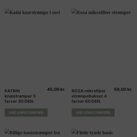
Mulighederne
Mulighederne
kan
kan
vælges
vælges
på
på
varesiden
varesiden
45,00
kr.
59,00
kr.
Dette
Dette
KATRIN
ROZA mikrofiber
knæstrømper 5
strømpebukser 4
vare
vare
farver 40 DEN.
farver 60 DEN.
har
har
flere
flere
VÆLG MULIGHEDER
VÆLG MULIGHEDER
varianter.
varianter.
Mulighederne
Mulighederne
kan
kan
vælges
vælges