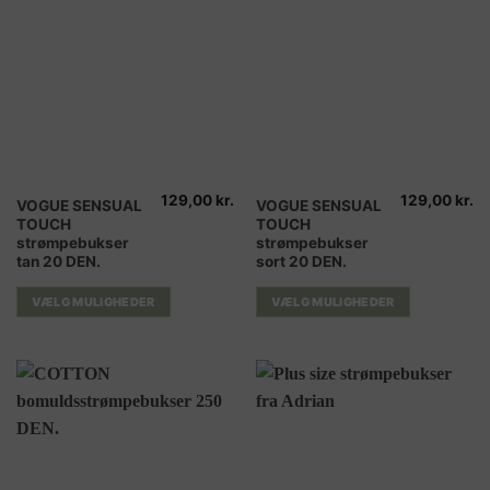
129,00
kr.
129,00
kr.
Dette
Dette
VOGUE SENSUAL
VOGUE SENSUAL
TOUCH
TOUCH
vare
vare
strømpebukser
strømpebukser
har
har
tan 20 DEN.
sort 20 DEN.
flere
flere
varianter.
varianter.
VÆLG MULIGHEDER
VÆLG MULIGHEDER
Mulighederne
Mulighederne
kan
kan
vælges
vælges
på
på
varesiden
varesiden