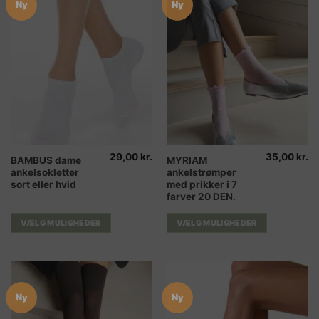
Ny
Ny
29,00
kr.
35,00
kr.
Dette
Dette
BAMBUS dame
MYRIAM
ankelsokletter
ankelstrømper
vare
vare
sort eller hvid
med prikker i 7
har
har
farver 20 DEN.
flere
flere
varianter.
varianter.
VÆLG MULIGHEDER
VÆLG MULIGHEDER
Mulighederne
Mulighederne
kan
kan
vælges
vælges
på
på
varesiden
varesiden
Ny
Ny