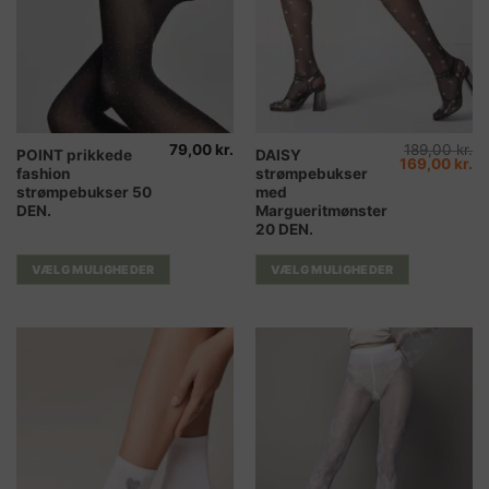
79,00
kr.
189,00
kr.
Dette
Dette
POINT prikkede
DAISY
Den
D
169,00
kr.
fashion
strømpebukser
vare
vare
oprindelige
ak
pris
pr
strømpebukser 50
med
har
har
var:
er
DEN.
Margueritmønster
189,00 kr..
16
flere
flere
20 DEN.
varianter.
varianter.
Mulighederne
Mulighederne
VÆLG MULIGHEDER
VÆLG MULIGHEDER
kan
kan
vælges
vælges
på
på
varesiden
varesiden