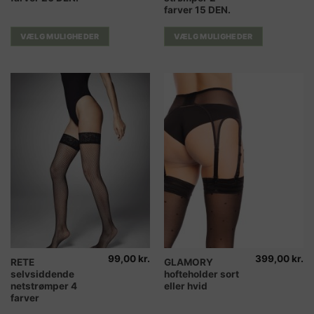
har
har
farver 15 DEN.
flere
flere
varianter.
varianter.
VÆLG MULIGHEDER
VÆLG MULIGHEDER
Mulighederne
Mulighederne
kan
kan
vælges
vælges
på
på
varesiden
varesiden
99,00
kr.
399,00
kr.
Dette
Dette
RETE
GLAMORY
selvsiddende
hofteholder sort
vare
vare
netstrømper 4
eller hvid
har
har
farver
flere
flere