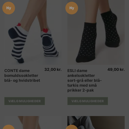
Ny
Ny
32,00
kr.
49,00
kr.
Dette
Dette
CONTE dame
ESLI dame
bomuldssokletter
ankelsokletter
vare
vare
blå- og hvidstribet
sort-grå eller blå-
har
har
turkis med små
flere
flere
prikker 2-pak
varianter.
varianter.
Mulighederne
Mulighederne
VÆLG MULIGHEDER
VÆLG MULIGHEDER
kan
kan
vælges
vælges
på
på
varesiden
varesiden