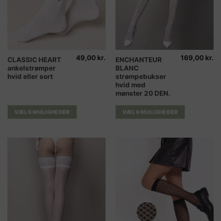
49,00
kr.
169,00
kr.
Dette
Dette
CLASSIC HEART
ENCHANTEUR
ankelstrømper
BLANC
vare
vare
hvid eller sort
strømpebukser
har
har
hvid med
flere
flere
mønster 20 DEN.
varianter.
varianter.
Mulighederne
Mulighederne
VÆLG MULIGHEDER
VÆLG MULIGHEDER
kan
kan
vælges
vælges
på
på
varesiden
varesiden