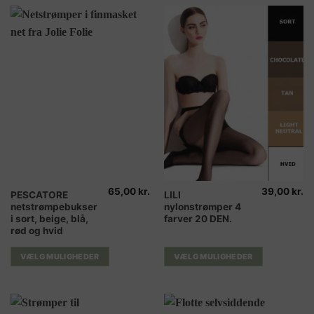
vælges
vælges
på
på
varesiden
varesiden
65,00
kr.
39,00
kr.
Dette
Dette
PESCATORE
LILI
netstrømpebukser
nylonstrømper 4
vare
vare
i sort, beige, blå,
farver 20 DEN.
har
har
rød og hvid
flere
flere
varianter.
varianter.
VÆLG MULIGHEDER
VÆLG MULIGHEDER
Mulighederne
Mulighederne
kan
kan
vælges
vælges
på
på