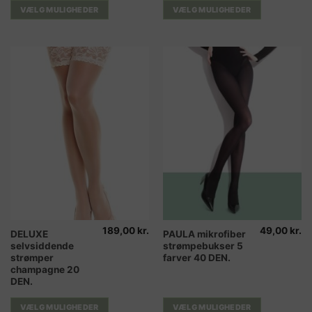
varianter.
varianter.
VÆLG MULIGHEDER
VÆLG MULIGHEDER
Mulighederne
Mulighederne
kan
kan
vælges
vælges
på
på
varesiden
varesiden
189,00
kr.
49,00
kr.
Dette
Dette
DELUXE
PAULA mikrofiber
selvsiddende
strømpebukser 5
vare
vare
strømper
farver 40 DEN.
har
har
champagne 20
flere
flere
DEN.
varianter.
varianter.
Mulighederne
Mulighederne
VÆLG MULIGHEDER
VÆLG MULIGHEDER