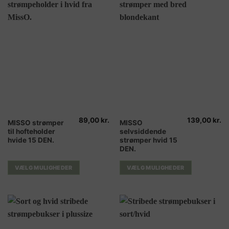
varesiden
varesiden
89,00
kr.
139,00
kr.
Dette
Dette
MISSO strømper
MISSO
til hofteholder
selvsiddende
vare
vare
hvide 15 DEN.
strømper hvid 15
har
har
DEN.
flere
flere
varianter.
varianter.
VÆLG MULIGHEDER
VÆLG MULIGHEDER
Mulighederne
Mulighederne
kan
kan
vælges
vælges
på
på
varesiden
varesiden