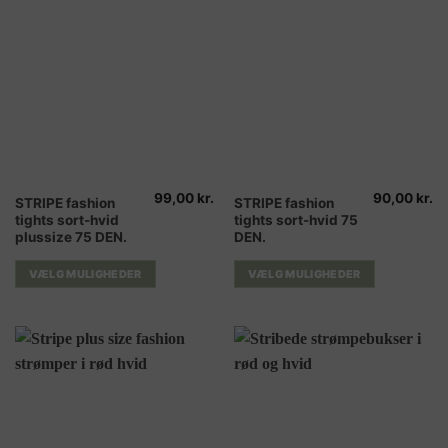
99,00
kr.
90,00
kr.
Dette
Dette
STRIPE fashion
STRIPE fashion
tights sort-hvid
tights sort-hvid 75
vare
vare
plussize 75 DEN.
DEN.
har
har
flere
flere
VÆLG MULIGHEDER
VÆLG MULIGHEDER
varianter.
varianter.
Mulighederne
Mulighederne
kan
kan
vælges
vælges
på
på
varesiden
varesiden