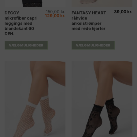
150,00
kr.
39,00
kr.
Dette
Dette
DECOY
FANTASY HEART
Den
Den
129,00
kr.
mikrofiber capri
råhvide
vare
vare
oprindelige
aktuelle
pris
pris
leggings med
ankelstrømper
har
har
var:
er:
blondekant 60
med røde hjerter
150,00 kr..
129,00 kr..
flere
flere
DEN.
varianter.
varianter.
Mulighederne
Mulighederne
VÆLG MULIGHEDER
VÆLG MULIGHEDER
kan
kan
vælges
vælges
på
på
varesiden
varesiden