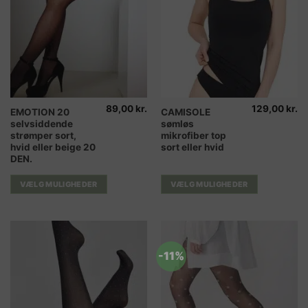
89,00
kr.
129,00
kr.
Dette
Dette
EMOTION 20
CAMISOLE
selvsiddende
sømløs
vare
vare
strømper sort,
mikrofiber top
har
har
hvid eller beige 20
sort eller hvid
flere
flere
DEN.
varianter.
varianter.
Mulighederne
Mulighederne
VÆLG MULIGHEDER
VÆLG MULIGHEDER
kan
kan
vælges
vælges
på
på
varesiden
varesiden
-11%