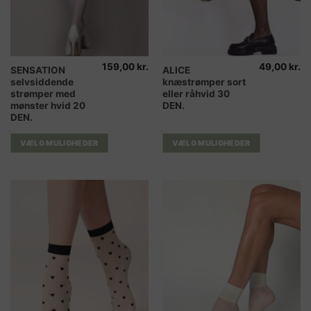
159,00
kr.
49,00
kr.
Dette
Dette
SENSATION
ALICE
selvsiddende
knæstrømper sort
vare
vare
strømper med
eller råhvid 30
har
har
mønster hvid 20
DEN.
flere
flere
DEN.
varianter.
varianter.
Mulighederne
Mulighederne
VÆLG MULIGHEDER
VÆLG MULIGHEDER
kan
kan
vælges
vælges
på
på
varesiden
varesiden