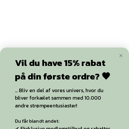
Sådan handler du hos Stylelegs.dk
FØLG OS
Vil du have 15% rabat
+20.000
følgere
på din første ordre? 🖤
... Bliv en del af vores univers, hvor du
bliver forkælet sammen med 10.000
YDERLIGERE INFO
andre strømpeentusiaster!
Strømpebukser
Du får blandt andet:
Plussize
✔ Eksklusive medlemstilbud og rabatter