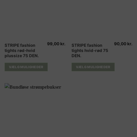
99,00
kr.
90,00
kr.
Dette
Dette
STRIPE fashion
STRIPE fashion
tights rød-hvid
tights hvid-rød 75
vare
vare
plussize 75 DEN.
DEN.
har
har
flere
flere
VÆLG MULIGHEDER
VÆLG MULIGHEDER
varianter.
varianter.
Mulighederne
Mulighederne
kan
kan
vælges
vælges
på
på
varesiden
varesiden