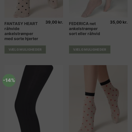
39,00
kr.
35,00
kr.
Dette
Dette
FANTASY HEART
FEDERICA net
råhvide
ankelstrømper
vare
vare
ankelstrømper
sort eller råhvid
har
har
med sorte hjerter
flere
flere
varianter.
varianter.
VÆLG MULIGHEDER
VÆLG MULIGHEDER
Mulighederne
Mulighederne
kan
kan
vælges
vælges
på
på
varesiden
varesiden
-14%