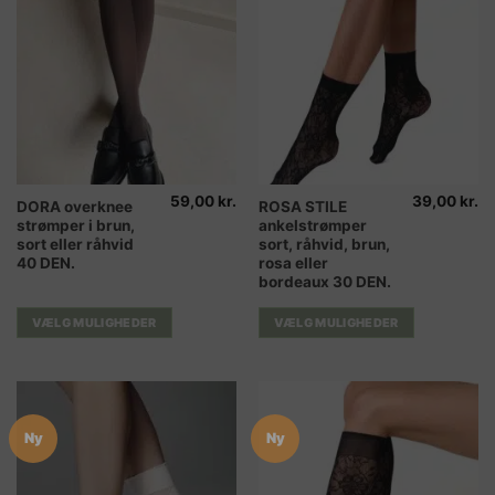
59,00
kr.
39,00
kr.
Dette
Dette
DORA overknee
ROSA STILE
strømper i brun,
ankelstrømper
vare
vare
sort eller råhvid
sort, råhvid, brun,
har
har
40 DEN.
rosa eller
flere
flere
bordeaux 30 DEN.
varianter.
varianter.
Mulighederne
Mulighederne
VÆLG MULIGHEDER
VÆLG MULIGHEDER
kan
kan
vælges
vælges
på
på
varesiden
varesiden
Ny
Ny