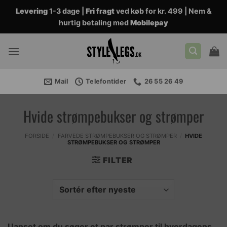
Fortsæt
Levering
1-3 dage |
Fri fragt
ved køb for kr. 499 | Nem &
til
hurtig betaling med
Mobilepay
indhold
Mail
Telefontider
26 55 26 49
Hvide strømpebukser og strømper
FORSIDE
/
FARVEDE STRØMPEBUKSER OG STRØMPER
/
HVIDE
STRØMPEBUKSER OG STRØMPER
FILTER
Uanset om du søger et par strømper til hverdagens