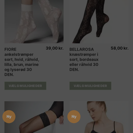
39,00
kr.
58,00
kr.
Dette
Dette
FIORE
BELLAROSA
ankelstrømper
knæstrømper i
vare
vare
sort, hvid, råhvid,
sort, bordeaux
har
har
lilla, brun, marine
eller råhvid 30
flere
flere
og lyserød 30
DEN.
varianter.
varianter.
DEN.
Mulighederne
Mulighederne
VÆLG MULIGHEDER
VÆLG MULIGHEDER
kan
kan
vælges
vælges
på
på
varesiden
varesiden
Ny
Ny