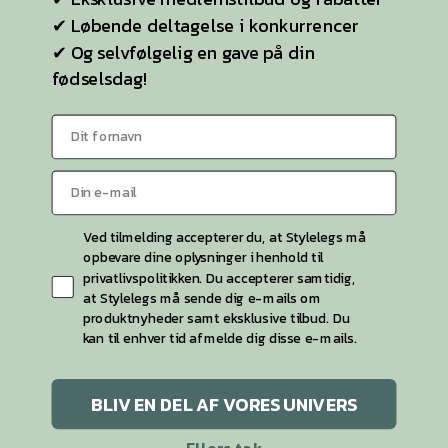
✔ Løbende deltagelse i konkurrencer
Selvsiddende strømper
✔ Og selvfølgelig en gave på din
Ideen til StyleLegs
fødselsdag!
Bag Stylelegs
Sitemap
KONTAKT OS
Ved tilmelding accepterer du, at Stylelegs må
Kontaktside
opbevare dine oplysninger i henhold til
privatlivspolitikken. Du accepterer samtidig,
Telefon:
26 55 26 49
at Stylelegs må sende dig e-mails om
produktnyheder samt eksklusive tilbud. Du
kan til enhver tid afmelde dig disse e-mails.
BLIV EN DEL AF VORES UNIVERS
Stylelegs 2026 © | CVR 40786945 | Etableret 2015