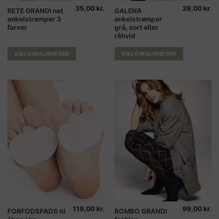
35,00
kr.
39,00
kr.
Dette
Dette
RETE GRANDI net
GALENA
ankelstrømper 3
ankelstrømper
vare
vare
farver
grå, sort eller
har
har
råhvid
flere
flere
varianter.
varianter.
VÆLG MULIGHEDER
VÆLG MULIGHEDER
Mulighederne
Mulighederne
kan
kan
vælges
vælges
på
på
varesiden
varesiden
119,00
kr.
99,00
kr.
Dette
Dette
FORFODSPADS til
ROMBO GRANDI