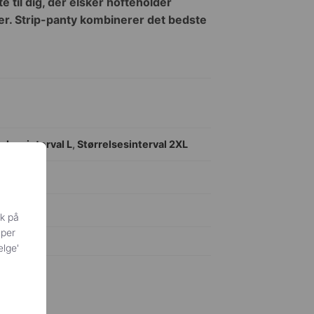
 til dig, der elsker hofteholder
er. Strip-panty kombinerer det bedste
elsesinterval L
,
Størrelsesinterval 2XL
ik på
yper
ælge'