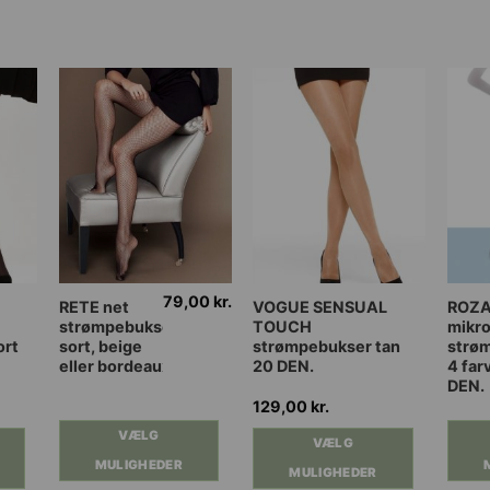
79,00
kr.
Dette
Dette
Dette
RETE net
VOGUE SENSUAL
ROZ
strømpebukser
TOUCH
mikro
vare
vare
vare
ort
sort, beige
strømpebukser tan
strø
har
har
har
eller bordeaux
20 DEN.
4 far
flere
flere
flere
DEN.
varianter.
varianter.
varia
129,00
kr.
Mulighederne
Mulighederne
Muli
VÆLG
VÆLG
kan
kan
kan
MULIGHEDER
MULIGHEDER
vælges
vælges
vælg