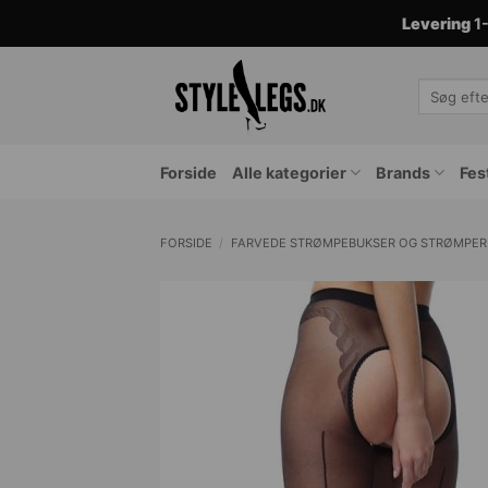
Fortsæt
Levering
1-
til
indhold
Søg
efter:
Forside
Alle kategorier
Brands
Fes
FORSIDE
/
FARVEDE STRØMPEBUKSER OG STRØMPER