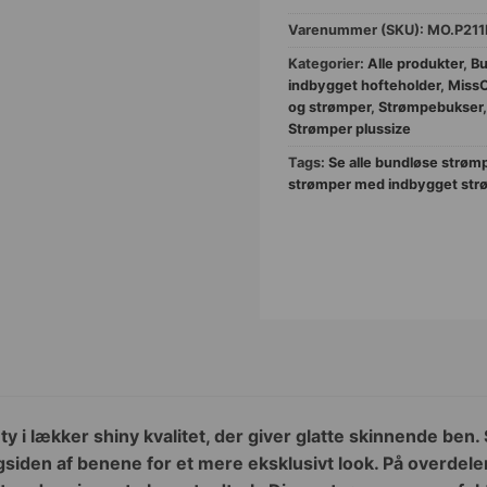
Varenummer (SKU):
MO.P211
Kategorier:
Alle produkter
,
Bu
indbygget hofteholder
,
Miss
og strømper
,
Strømpebukser
Strømper plussize
Tags:
Se alle bundløse strøm
strømper med indbygget str
ty i lækker shiny kvalitet, der giver glatte skinnende ben.
siden af benene for et mere eksklusivt look. På overdelen