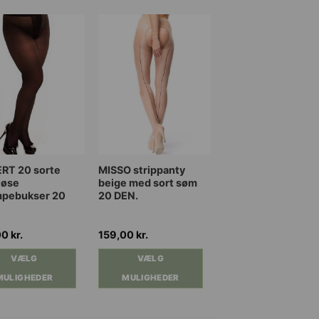
Dette
RT 20 sorte
MISSO strippanty
løse
beige med sort søm
vare
mpebukser 20
20 DEN.
har
flere
nter.
varianter.
00
kr.
159,00
kr.
ghederne
Mulighederne
VÆLG
VÆLG
kan
MULIGHEDER
MULIGHEDER
es
vælges
på
iden
varesiden