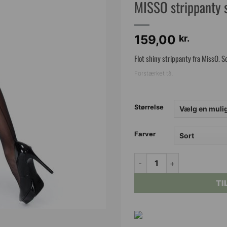
MISSO strippanty 
159,00
kr.
Flot shiny strippanty fra MissO. S
Forstærket tå.
Størrelse
Farver
MISSO strippanty sort med
TI