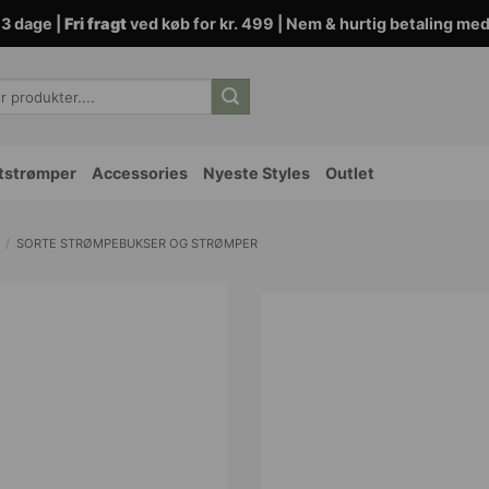
3 dage |
Fri fragt
ved køb for kr. 499 | Nem & hurtig betaling me
tstrømper
Accessories
Nyeste Styles
Outlet
/
SORTE STRØMPEBUKSER OG STRØMPER