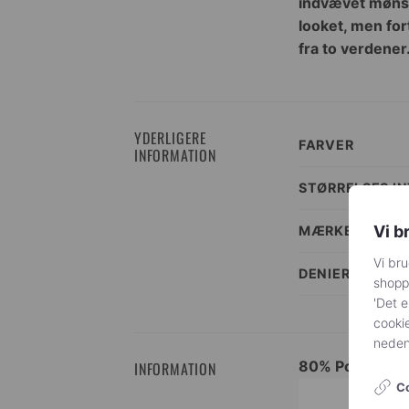
indvævet mønste
looket, men fo
fra to verdener
YDERLIGERE
FARVER
INFORMATION
STØRRELSES I
Vi b
MÆRKE
Vi bru
DENIER
shoppi
'Det e
cookie
nedenf
80% Polyamid, 
INFORMATION
Co