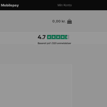
d
Mobilepay
Min Konto
0,00
kr.