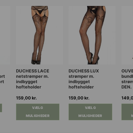
Dette
Dette
Dette
DUCHESS LACE
DUCHESS LUX
OUVE
ort
netstrømper m.
strømper m.
bund
vare
vare
vare
ort
indbygget
indbygget
strø
har
har
har
hofteholder
hofteholder
DEN.
flere
flere
flere
varianter.
varianter.
varia
159,00
kr.
159,00
kr.
149,
Mulighederne
Mulighederne
Muli
VÆLG
VÆLG
kan
kan
kan
MULIGHEDER
MULIGHEDER
vælges
vælges
vælg
på
på
på
varesiden
varesiden
vares