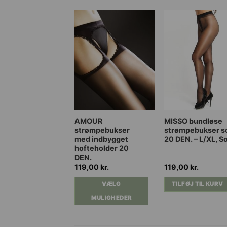
Dette
AMOUR
MISSO bundløse
strømpebukser
strømpebukser s
vare
med indbygget
20 DEN. – L/XL, S
har
hofteholder 20
flere
DEN.
varianter.
119,00
kr.
119,00
kr.
Mulighederne
VÆLG
TILFØJ TIL KURV
kan
MULIGHEDER
vælges
på
varesiden