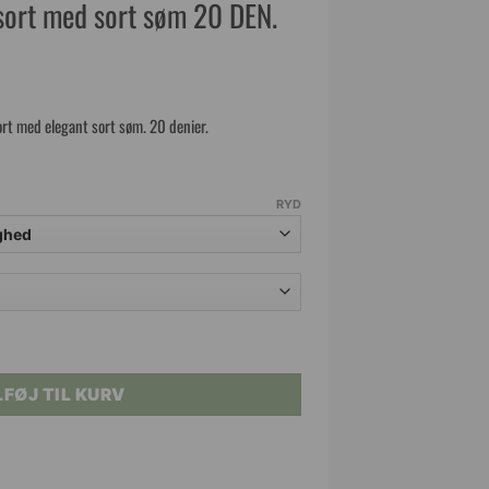
sort med sort søm 20 DEN.
ort med elegant sort søm. 20 denier.
RYD
 sort søm 20 DEN. antal
LFØJ TIL KURV