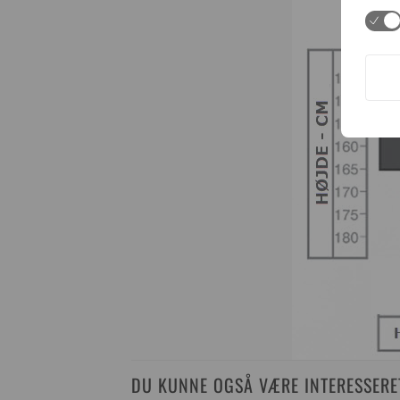
DU KUNNE OGSÅ VÆRE INTERESSERET 