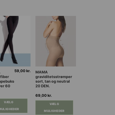
59,00
kr.
Dette
A
MAMA
fiber
graviditetsstrømper
vare
mpebukser
sort, tan og neutral
har
ver 60
20 DEN.
flere
nter.
varianter.
69,00
kr.
ghederne
Mulighederne
VÆLG
VÆLG
kan
MULIGHEDER
MULIGHEDER
es
vælges