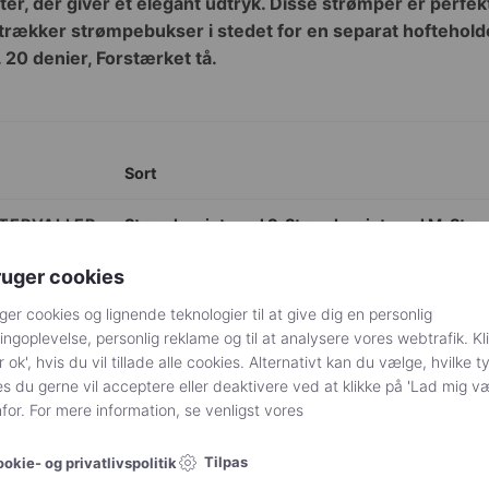
r, der giver et elegant udtryk. Disse strømper er perfekte
rtrækker strømpebukser i stedet for en separat hoftehold
. 20 denier, Forstærket tå.
Sort
NTERVALLER
Størrelsesinterval S
,
Størrelsesinterval M
,
Størr
ruger cookies
MissO
ger cookies og lignende teknologier til at give dig en personlig
Denier 20
ngoplevelse, personlig reklame og til at analysere vores webtrafik. Kl
r ok', hvis du vil tillade alle cookies. Alternativt kan du vælge, hvilke t
s du gerne vil acceptere eller deaktivere ved at klikke på 'Lad mig v
or. For mere information, se venligst vores
20% Elastan
Tilpas
okie- og privatlivspolitik