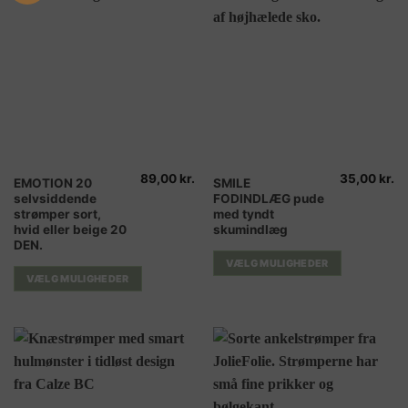
89,00
kr.
35,00
kr.
Dette
Dette
EMOTION 20
SMILE
selvsiddende
FODINDLÆG pude
vare
vare
strømper sort,
med tyndt
har
har
hvid eller beige 20
skumindlæg
flere
flere
DEN.
varianter.
varianter.
VÆLG MULIGHEDER
Mulighederne
Mulighederne
VÆLG MULIGHEDER
kan
kan
vælges
vælges
på
på
varesiden
varesiden