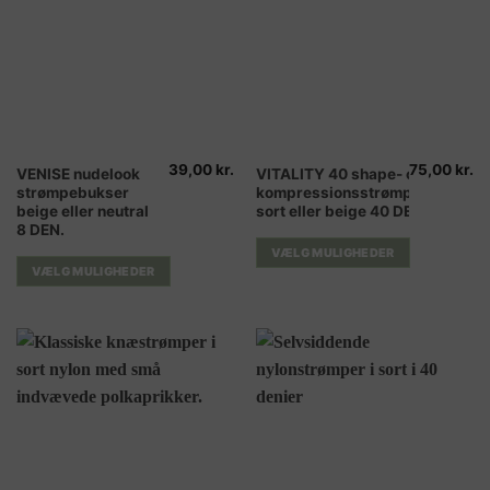
39,00
kr.
75,00
kr.
Dette
Dette
VENISE nudelook
VITALITY 40 shape- og
strømpebukser
kompressionsstrømpebukser
vare
vare
beige eller neutral
sort eller beige 40 DEN.
har
har
8 DEN.
flere
flere
VÆLG MULIGHEDER
varianter.
varianter.
VÆLG MULIGHEDER
Mulighederne
Mulighederne
kan
kan
vælges
vælges
på
på
varesiden
varesiden