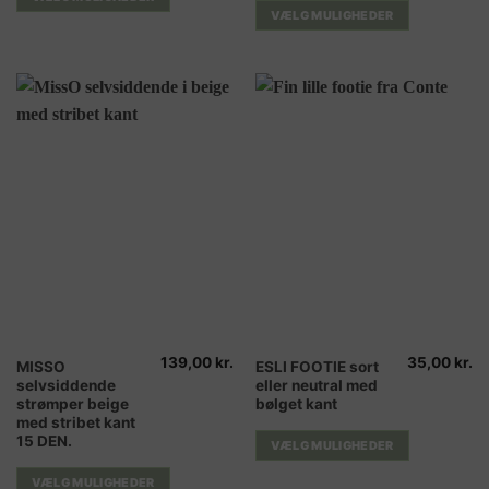
Mulighederne
Mulighederne
VÆLG MULIGHEDER
kan
kan
vælges
vælges
på
på
varesiden
varesiden
139,00
kr.
35,00
kr.
Dette
Dette
MISSO
ESLI FOOTIE sort
selvsiddende
eller neutral med
vare
vare
strømper beige
bølget kant
har
har
med stribet kant
flere
flere
15 DEN.
VÆLG MULIGHEDER
varianter.
varianter.
Mulighederne
Mulighederne
VÆLG MULIGHEDER