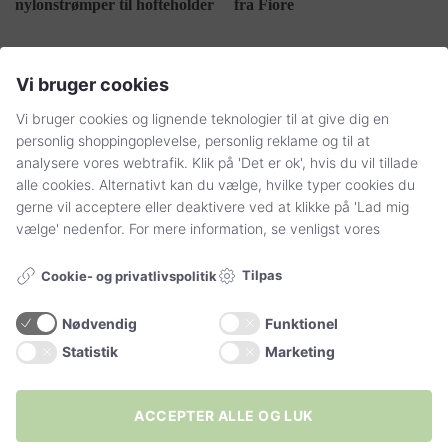
varesiden
varesiden
Vi bruger cookies
Vi bruger cookies og lignende teknologier til at give dig en
personlig shoppingoplevelse, personlig reklame og til at
analysere vores webtrafik. Klik på 'Det er ok', hvis du vil tillade
alle cookies. Alternativt kan du vælge, hvilke typer cookies du
gerne vil acceptere eller deaktivere ved at klikke på 'Lad mig
vælge' nedenfor. For mere information, se venligst vores
55,00
kr.
32,00
kr.
Dette
Dette
ROMANCE
MAJA
strømper til
ankelstrømper 3
vare
vare
hofteholder 20
farver 15 DEN. (2
Tilpas
Cookie- og privatlivspolitik
har
har
DEN.
par i pakken)
flere
flere
varianter.
varianter.
Nødvendig
Funktionel
VÆLG MULIGHEDER
VÆLG MULIGHEDER
Mulighederne
Mulighederne
Statistik
Marketing
kan
kan
vælges
vælges
på
på
ACCEPTER ALLE OG LUK
varesiden
varesiden