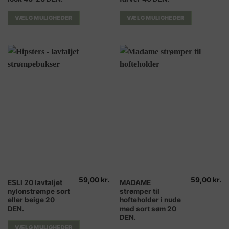
flere
flere
varianter.
varianter.
VÆLG MULIGHEDER
VÆLG MULIGHEDER
Mulighederne
Mulighederne
kan
kan
vælges
vælges
på
på
varesiden
varesiden
59,00
kr.
59,00
kr.
Dette
Dette
ESLI 20 lavtaljet
MADAME
nylonstrømpe sort
strømper til
vare
vare
eller beige 20
hofteholder i nude
har
har
DEN.
med sort søm 20
flere
flere
DEN.
varianter.
varianter.
VÆLG MULIGHEDER