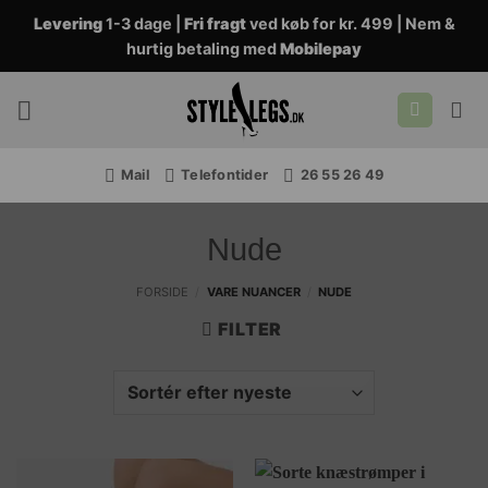
Fortsæt
Levering
1-3 dage |
Fri fragt
ved køb for kr. 499 | Nem &
til
hurtig betaling med
Mobilepay
indhold
Mail
Telefontider
26 55 26 49
Nude
FORSIDE
/
VARE NUANCER
/
NUDE
FILTER