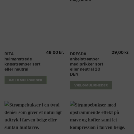
49,00
kr.
29,00
kr.
Dette
Dette
RITA
DRESDA
hulmønstrede
ankelstrømper
vare
vare
knæstrømper sort
med prikker sort
har
har
eller neutral
eller neutral 20
flere
flere
DEN.
varianter.
varianter.
VÆLG MULIGHEDER
Mulighederne
Mulighederne
VÆLG MULIGHEDER
kan
kan
vælges
vælges
på
på
varesiden
varesiden