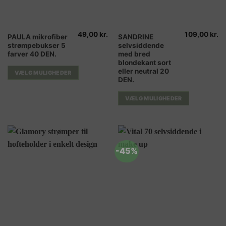
49,00
kr.
109,00
kr.
Dette
Dette
PAULA mikrofiber
SANDRINE
strømpebukser 5
selvsiddende
vare
vare
farver 40 DEN.
med bred
har
har
blondekant sort
flere
flere
eller neutral 20
VÆLG MULIGHEDER
varianter.
varianter.
DEN.
Mulighederne
Mulighederne
VÆLG MULIGHEDER
kan
kan
vælges
vælges
på
på
varesiden
varesiden
-45%