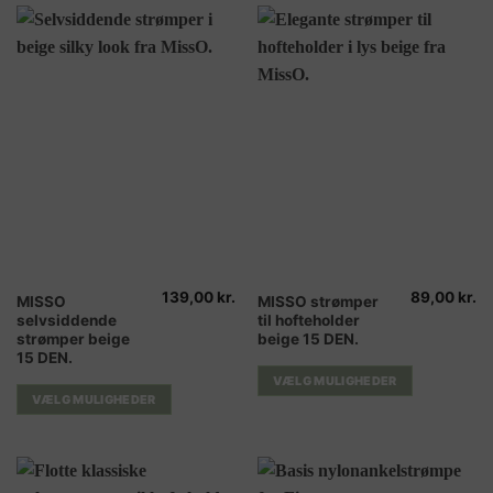
vælges
vælges
på
på
varesiden
varesiden
139,00
kr.
89,00
kr.
Dette
Dette
MISSO
MISSO strømper
selvsiddende
til hofteholder
vare
vare
strømper beige
beige 15 DEN.
har
har
15 DEN.
flere
flere
VÆLG MULIGHEDER
varianter.
varianter.
VÆLG MULIGHEDER
Mulighederne
Mulighederne
kan
kan
vælges
vælges
på
på