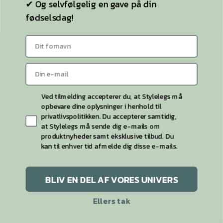
✔ Og selvfølgelig en gave på din
fødselsdag!
42,00
kr.
49,00
kr.
Dette
Dette
POLA
KIARA plus size
Den
D
39,00
kr.
knæstrømper 3
nylonstrømper
vare
vare
oprindelig
ak
pris
pr
farver 15 DEN. (2
neutral og
har
har
var:
er
stk. pakke)
mørkgrå (fumo)
49,00 kr..
39
flere
flere
20 DEN.
varianter.
varianter.
VÆLG MULIGHEDER
Mulighederne
Mulighederne
Ved tilmelding accepterer du, at Stylelegs må
VÆLG MULIGHEDER
kan
kan
opbevare dine oplysninger i henhold til
vælges
vælges
privatlivspolitikken. Du accepterer samtidig,
at Stylelegs må sende dig e-mails om
på
på
produktnyheder samt eksklusive tilbud. Du
varesiden
varesiden
kan til enhver tid afmelde dig disse e-mails.
BLIV EN DEL AF VORES UNIVERS
Ellers tak