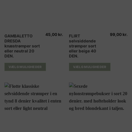
45,00
kr.
99,00
kr.
Dette
Dette
GAMBALETTO
FLIRT
DRESDA
selvsiddende
vare
vare
knæstrømper sort
strømper sort
har
har
eller neutral 20
eller beige 40
flere
flere
DEN.
DEN.
varianter.
varianter.
Mulighederne
Mulighederne
VÆLG MULIGHEDER
VÆLG MULIGHEDER
kan
kan
vælges
vælges
på
på
varesiden
varesiden