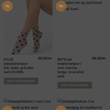
Ny
Ny
35,00
kr.
39,00
kr.
Dette
Dette
KYLIE
RETE net
ankelstrømper
knæstrømper i
vare
vare
blå, nude, grå eller
sort, marine,
har
har
sort 20 DEN.
beige, brun eller
flere
flere
pink
varianter.
varianter.
VÆLG MULIGHEDER
Mulighederne
Mulighederne
VÆLG MULIGHEDER
kan
kan
vælges
vælges
på
på
varesiden
varesiden