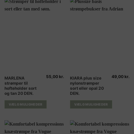
vælges
vælges
på
på
varesiden
varesiden
55,00
kr.
49,00
kr.
Dette
Dette
MARLENA
KIARA plus size
strømper til
nylonstrømper
vare
vare
hofteholder sort
sort eller opal 20
har
har
og tan 20 DEN.
DEN.
flere
flere
varianter.
varianter.
VÆLG MULIGHEDER
VÆLG MULIGHEDER
Mulighederne
Mulighederne
kan
kan
vælges
vælges
på
på