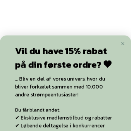
79,00
kr.
89,00
kr.
Dette
Dette
RETE net
SILVI
strømpebukser
selvsiddende
vare
vare
sort, beige eller
sort, neutral eller
Vil du have 15% rabat
har
har
bordeaux
marine 15 DEN.
flere
flere
på din første ordre? 🖤
varianter.
varianter.
VÆLG MULIGHEDER
VÆLG MULIGHEDER
Mulighederne
Mulighederne
kan
kan
... Bliv en del af vores univers, hvor du
vælges
vælges
på
på
bliver forkælet sammen med 10.000
varesiden
varesiden
-20%
andre strømpeentusiaster!
Du får blandt andet:
✔ Eksklusive medlemstilbud og rabatter
✔ Løbende deltagelse i konkurrencer