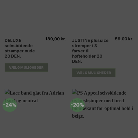
189,00
kr.
59,00
kr.
Dette
Dette
DELUXE
JUSTINE plussize
selvsiddende
strømper i 3
vare
vare
strømper nude
farver til
har
har
20 DEN.
hofteholder 20
flere
flere
DEN.
varianter.
varianter.
VÆLG MULIGHEDER
Mulighederne
Mulighederne
VÆLG MULIGHEDER
kan
kan
vælges
vælges
på
på
varesiden
varesiden
-24%
-20%