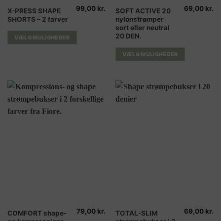
99,00
kr.
69,00
kr.
Dette
Dette
X-PRESS SHAPE
SOFT ACTIVE 20
SHORTS – 2 farver
nylonstrømper
vare
vare
sort eller neutral
har
har
20 DEN.
VÆLG MULIGHEDER
flere
flere
varianter.
varianter.
VÆLG MULIGHEDER
Mulighederne
Mulighederne
kan
kan
vælges
vælges
på
på
varesiden
varesiden
79,00
kr.
69,00
kr.
Dette
Dette
COMFORT shape-
TOTAL-SLIM