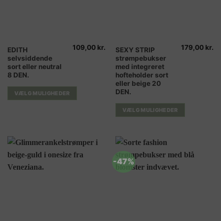
109,00
kr.
179,00
kr.
Dette
Dette
EDITH
SEXY STRIP
selvsiddende
strømpebukser
vare
vare
sort eller neutral
med integreret
har
har
8 DEN.
hofteholder sort
flere
flere
eller beige 20
varianter.
varianter.
DEN.
VÆLG MULIGHEDER
Mulighederne
Mulighederne
VÆLG MULIGHEDER
kan
kan
vælges
vælges
på
på
varesiden
varesiden
-47%