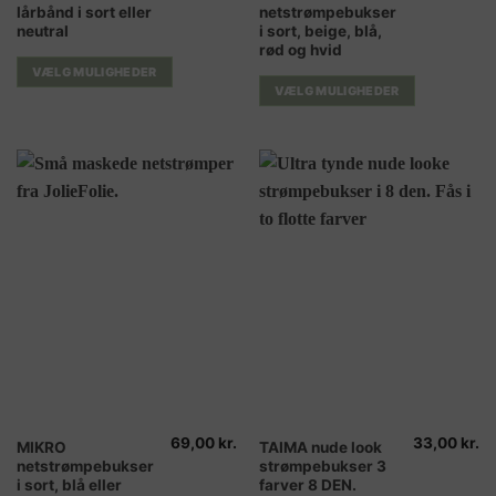
lårbånd i sort eller
netstrømpebukser
vare
vare
neutral
i sort, beige, blå,
har
har
rød og hvid
flere
flere
VÆLG MULIGHEDER
varianter.
varianter.
VÆLG MULIGHEDER
Mulighederne
Mulighederne
kan
kan
vælges
vælges
på
på
varesiden
varesiden
69,00
kr.
33,00
kr.
Dette
Dette
MIKRO
TAIMA nude look
netstrømpebukser
strømpebukser 3
vare
vare
i sort, blå eller
farver 8 DEN.
har
har