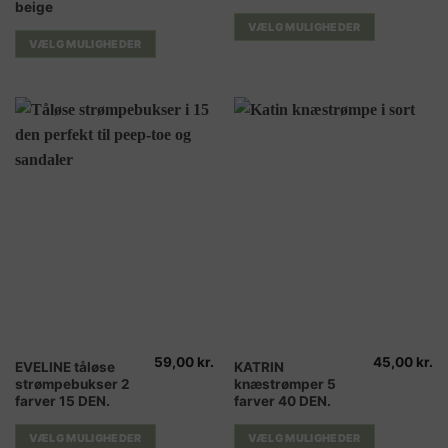
beige
flere
flere
VÆLG MULIGHEDER
varianter.
varianter.
VÆLG MULIGHEDER
Mulighederne
Mulighederne
kan
kan
vælges
vælges
på
på
varesiden
varesiden
59,00
kr.
45,00
kr.
Dette
Dette
EVELINE tåløse
KATRIN
strømpebukser 2
knæstrømper 5
vare
vare
farver 15 DEN.
farver 40 DEN.
har
har
flere
flere
VÆLG MULIGHEDER
VÆLG MULIGHEDER