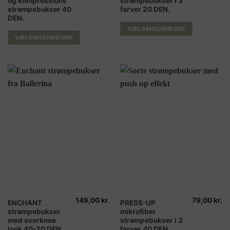
og kompressions
strømpebukser i 3
vare
vare
strømpebukser 40
farver 20 DEN.
har
har
DEN.
flere
flere
VÆLG MULIGHEDER
varianter.
varianter.
VÆLG MULIGHEDER
Mulighederne
Mulighederne
kan
kan
vælges
vælges
på
på
varesiden
varesiden
149,00
kr.
79,00
kr.
Dette
Dette
ENCHANT
PRESS-UP
strømpebukser
mikrofiber
vare
vare
med overknee
strømpebukser i 3
har
har
look 40-20 DEN.
farver 40 DEN.