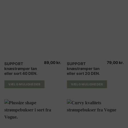
varesiden
varesiden
89,00
kr.
79,00
kr.
Dette
Dette
SUPPORT
SUPPORT
knæstrømper tan
knæstrømper tan
vare
vare
eller sort 40 DEN.
eller sort 20 DEN.
har
har
flere
flere
VÆLG MULIGHEDER
VÆLG MULIGHEDER
varianter.
varianter.
Mulighederne
Mulighederne
kan
kan
vælges
vælges
på
på
varesiden
varesiden