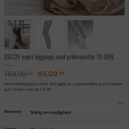
DECOY capri leggings med prikmønster 70 DEN.
Den
Den
150,00
85,00
kr.
kr.
oprindelige
aktuelle
Smarte kvalitetsleggings fra Decoy. Disse leggings har armygrøn bundfarve og sort prikmønster
pris
pris
og er i 70 denier. Føres i str. S til 3XL.
var:
er:
150,00 kr..
85,00 kr..
RYD
Størrelse
Farver