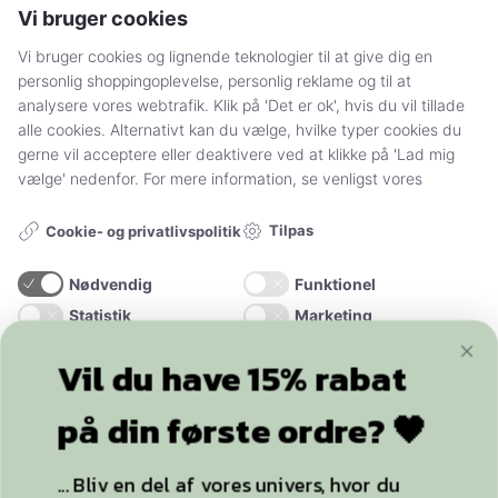
Få svar på dine spørgsmål
Vi bruger cookies
Handelsbetingelser og persondatapolitik
Vi bruger cookies og lignende teknologier til at give dig en
personlig shoppingoplevelse, personlig reklame og til at
Sådan handler du hos Stylelegs.dk
analysere vores webtrafik. Klik på 'Det er ok', hvis du vil tillade
alle cookies. Alternativt kan du vælge, hvilke typer cookies du
FØLG OS
gerne vil acceptere eller deaktivere ved at klikke på 'Lad mig
vælge' nedenfor. For mere information, se venligst vores
Tilpas
Cookie- og privatlivspolitik
Nødvendig
Funktionel
Statistik
Marketing
+20.000
følgere
Vil du have 15% rabat
ACCEPTER ALLE OG LUK
på din første ordre? 🖤
YDERLIGERE INFO
KUN NØDVENDIGE
... Bliv en del af vores univers, hvor du