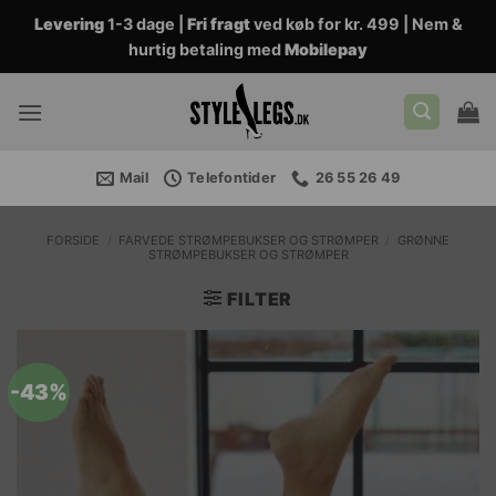
Fortsæt
Levering
1-3 dage |
Fri fragt
ved køb for kr. 499 | Nem &
til
hurtig betaling med
Mobilepay
indhold
Mail
Telefontider
26 55 26 49
FORSIDE
/
FARVEDE STRØMPEBUKSER OG STRØMPER
/
GRØNNE
STRØMPEBUKSER OG STRØMPER
FILTER
-43%