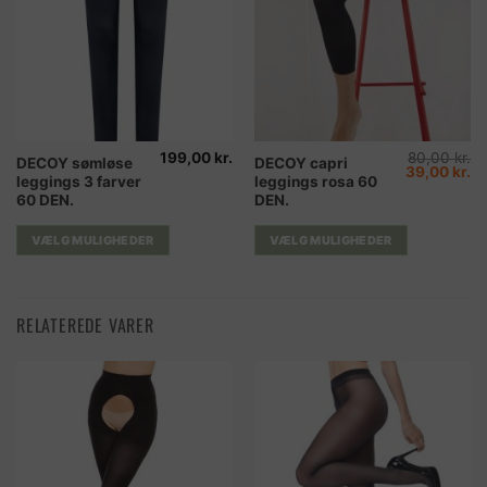
199,00
kr.
80,00
kr.
Dette
Dette
DECOY sømløse
DECOY capri
Den
D
39,00
kr.
leggings 3 farver
leggings rosa 60
vare
vare
oprindelig
ak
pris
pr
60 DEN.
DEN.
har
har
var:
er
80,00 kr..
39
flere
flere
VÆLG MULIGHEDER
VÆLG MULIGHEDER
varianter.
varianter.
Mulighederne
Mulighederne
kan
kan
RELATEREDE VARER
vælges
vælges
på
på
varesiden
varesiden