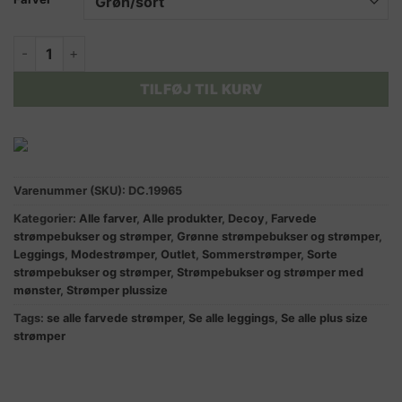
DECOY capri leggings med prikmønster 70 DEN. antal
TILFØJ TIL KURV
Varenummer (SKU):
DC.19965
Kategorier:
Alle farver
,
Alle produkter
,
Decoy
,
Farvede
strømpebukser og strømper
,
Grønne strømpebukser og strømper
,
Leggings
,
Modestrømper
,
Outlet
,
Sommerstrømper
,
Sorte
strømpebukser og strømper
,
Strømpebukser og strømper med
mønster
,
Strømper plussize
Tags:
se alle farvede strømper
,
Se alle leggings
,
Se alle plus size
strømper