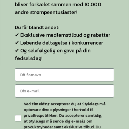
bliver forkælet sammen med 10.000
Strømpebukser
andre strømpeentusiaster!
Plussize
Selvsiddende strømper
Du får blandt andet:
✔ Eksklusive medlemstilbud og rabatter
Ideen til StyleLegs
✔ Løbende deltagelse i konkurrencer
Bag Stylelegs
✔ Og selvfølgelig en gave på din
fødselsdag!
Sitemap
KONTAKT OS
Kontaktside
Telefon:
26 55 26 49
Ved tilmelding accepterer du, at Stylelegs må
opbevare dine oplysninger i henhold til
privatlivspolitikken. Du accepterer samtidig,
at Stylelegs må sende dig e-mails om
produktnyheder samt eksklusive tilbud. Du