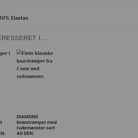
10% Elastan
RESSERET I...
Dette
DIAMOND
d
knæstrømper med
vare
rudemønster sort
har
EN.
40 DEN.
flere