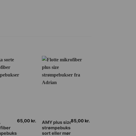
65,00
kr.
85,00
kr.
Dette
Dette
A
AMY plus size
MISSO strippanty
fiber
strømpebukser
sort med sort søm
vare
vare
mpebukser
sort eller mørk
20 DEN.
har
har