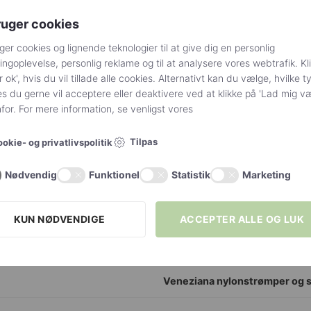
ruger cookies
 lækre 20 denier knæstrømper i one size i sort med flotte s
ger cookies og lignende teknologier til at give dig en personlig
ed sølvstriber. Strømperne er super smukke til et par ank
ngoplevelse, personlig reklame og til at analysere vores webtrafik. Kl
lige lejligheder.
r ok', hvis du vil tillade alle cookies. Alternativt kan du vælge, hvilke t
s du gerne vil acceptere eller deaktivere ved at klikke på 'Lad mig v
or. For mere information, se venligst vores
Tilpas
okie- og privatlivspolitik
Onesize fits all
Nødvendig
Funktionel
Statistik
Marketing
Grå
,
Guld
,
Sort
,
Sølv
NTERVALLER
Størrelsesinterval onesize
KUN NØDVENDIGE
ACCEPTER ALLE OG LUK
Denier 20
Veneziana nylonstrømper og 