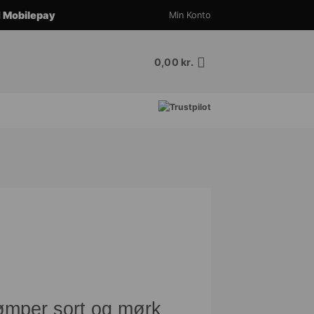
d
Mobilepay
Min Konto
0,00
kr.
mper sort og mørk