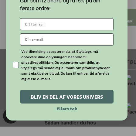
Gør som 12 andre og få 15% på din
DEN.
119,00
kr.
flere
flere
første ordre!
150,00
kr.
Den
Den
85,00
kr.
VÆLG
varianter.
varianter.
oprindelige
aktuelle
Mulighederne
Mulighederne
pris
pris
MULIGHEDER
VÆLG
var:
er:
kan
kan
150,00 kr..
85,00 kr..
MULIGHEDER
vælges
vælges
på
på
varesiden
varesiden
Ved tilmelding accepterer du, at Stylelegs må
opbevare dine oplysninger i henhold til
MINE SIDER
FØ
privatlivspolitikken. Du accepterer samtidig, at
Stylelegs må sende dig e-mails om produktnyheder
samt eksklusive tilbud. Du kan til enhver tid afmelde
dig disse e-mails.
Min Konto
Få svar på dine spørgsmål
BLIV EN DEL AF VORES UNIVERS
Handelsbetingelser og
Ellers tak
persondatapolitik
Sådan handler du hos
Stylelegs.dk