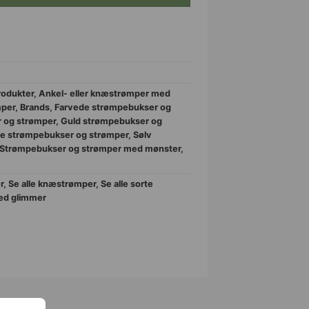
rodukter
,
Ankel- eller knæstrømper med
mper
,
Brands
,
Farvede strømpebukser og
 og strømper
,
Guld strømpebukser og
te strømpebukser og strømper
,
Sølv
Strømpebukser og strømper med mønster
,
r
,
Se alle knæstrømper
,
Se alle sorte
med glimmer