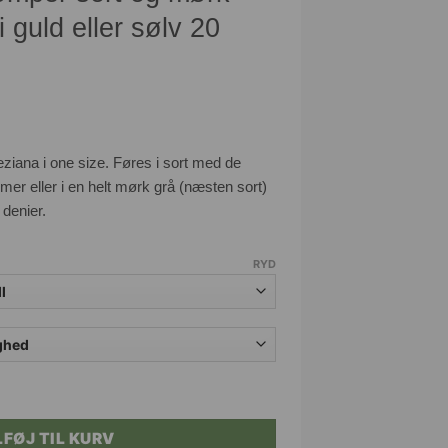
i guld eller sølv 20
ziana i one size. Føres i sort med de
mer eller i en helt mørk grå (næsten sort)
denier.
RYD
mørk grå med stribe i guld eller sølv 20 DEN. antal
LFØJ TIL KURV