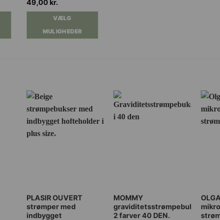
49,00
kr.
varianter.
VÆLG
Mulighederne
MULIGHEDER
kan
vælges
på
varesiden
Dette
Dette
Dette
PLASIR OUVERT
MOMMY
OLG
strømper med
graviditetsstrømpebukser
mikro
vare
vare
vare
indbygget
2 farver 40 DEN.
strø
har
har
har