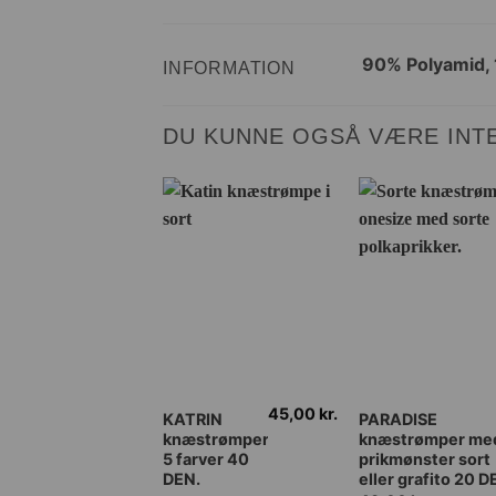
90% Polyamid, 
INFORMATION
DU KUNNE OGSÅ VÆRE INTE
45,00
kr.
Dette
Dette
KATRIN
PARADISE
knæstrømper
knæstrømper me
vare
vare
5 farver 40
prikmønster sort
har
har
DEN.
eller grafito 20 D
flere
flere