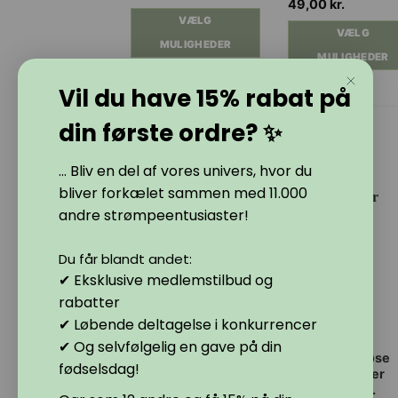
49,00
kr.
varianter.
varianter.
VÆLG
VÆLG
Mulighederne
Mulighederne
MULIGHEDER
MULIGHEDER
kan
kan
vælges
vælges
Vil du have 15% rabat på
på
på
varesiden
varesiden
din første ordre? ✨
RELATEREDE VARER
... Bliv en del af vores univers, hvor du
bliver forkælet sammen med 11.000
-43%
andre strømpeentusiaster!
Du får blandt andet:
✔ Eksklusive medlemstilbud og
rabatter
✔ Løbende deltagelse i konkurrencer
✔ Og selvfølgelig en gave på din
Dette
Dette
DECOY capri
MISSO bundløse
fødselsdag!
leggings med
strømpebukser
vare
vare
prikmønster 70
beige 20 DEN.
har
har