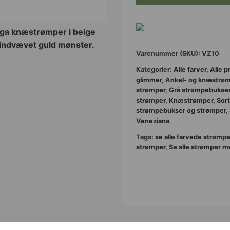
Varenummer (SKU):
VZ10
Kategorier:
Alle farver
,
Alle p
glimmer
,
Ankel- og knæstrø
strømper
,
Grå strømpebukser
strømper
,
Knæstrømper
,
Sor
strømpebukser og strømper
,
Veneziana
Tags:
se alle farvede strømpe
strømper
,
Se alle strømper 