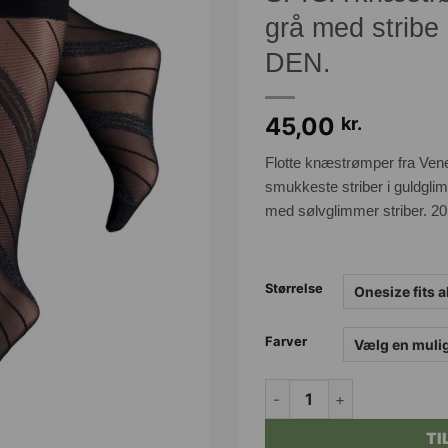
grå med stribe 
DEN.
45,00
kr.
Flotte knæstrømper fra Vene
smukkeste striber i guldglim
med sølvglimmer striber. 20 
Størrelse
Farver
SPIGA knæstrømper sort og 
TI