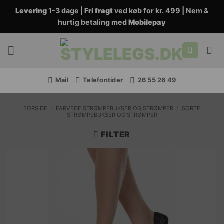
Fortsæt
Levering
1-3 dage |
Fri fragt
ved køb for kr. 499 | Nem &
til
hurtig betaling med
Mobilepay
indhold
Mail
Telefontider
26 55 26 49
FORSIDE
/
FARVEDE STRØMPEBUKSER OG STRØMPER
/
SORTE
STRØMPEBUKSER OG STRØMPER
FILTER