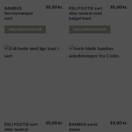
35,00
kr.
35,00
kr.
Dette
Dette
BAMBUS
ESLI FOOTIE sort
herrestrømper
eller neutral med
vare
vare
sort
bølget kant
har
har
flere
flere
VÆLG MULIGHEDER
VÆLG MULIGHEDER
varianter.
varianter.
Mulighederne
Mulighederne
kan
kan
vælges
vælges
på
på
varesiden
varesiden
35,00
kr.
33,00
kr.
Dette
Dette
ESLI FOOTIE sort
BAMBUS sorte
eller neutral
dame
vare
vare