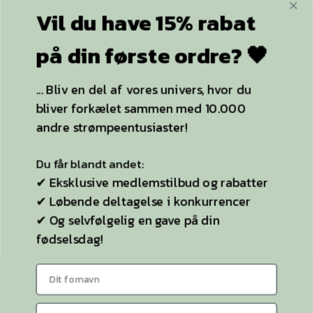
Vil du have 15% rabat
ACCEPTER ALLE OG LUK
+20.000
følgere
på din første ordre? 🖤
KUN NØDVENDIGE
... Bliv en del af vores univers, hvor du
bliver forkælet sammen med 10.000
YDERLIGERE INFO
andre strømpeentusiaster!
Strømpebukser
Du får blandt andet:
Plussize
✔ Eksklusive medlemstilbud og rabatter
✔ Løbende deltagelse i konkurrencer
Selvsiddende strømper
✔ Og selvfølgelig en gave på din
Ideen til StyleLegs
fødselsdag!
Bag Stylelegs
Sitemap