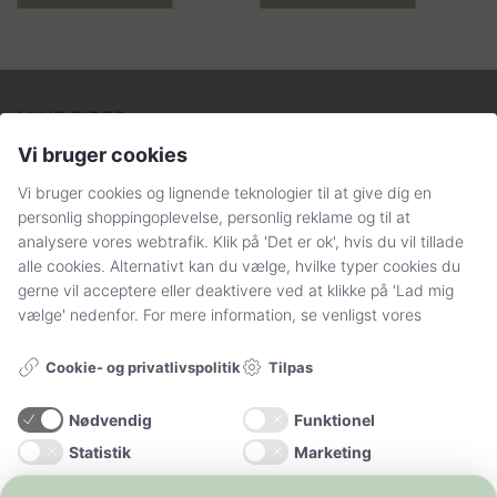
varianter.
varianter.
Mulighederne
Mulighederne
kan
kan
vælges
vælges
på
på
MINE SIDER
varesiden
varesiden
Vi bruger cookies
Min Konto
Vi bruger cookies og lignende teknologier til at give dig en
personlig shoppingoplevelse, personlig reklame og til at
Få svar på dine spørgsmål
analysere vores webtrafik. Klik på 'Det er ok', hvis du vil tillade
alle cookies. Alternativt kan du vælge, hvilke typer cookies du
Handelsbetingelser og persondatapolitik
gerne vil acceptere eller deaktivere ved at klikke på 'Lad mig
Sådan handler du hos Stylelegs.dk
vælge' nedenfor. For mere information, se venligst vores
Tilpas
Cookie- og privatlivspolitik
FØLG OS
Nødvendig
Funktionel
Statistik
Marketing