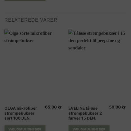
varianter.
Mulighederne
kan
vælges
RELATEREDE VARER
på
varesiden
65,00
kr.
59,00
kr.
Dette
Dette
OLGA mikrofiber
EVELINE tåløse
strømpebukser
strømpebukser 2
vare
vare
sort 100 DEN.
farver 15 DEN.
har
har
flere
flere
VÆLG MULIGHEDER
VÆLG MULIGHEDER