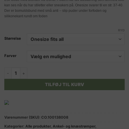
kan ses når du har stiletter eller sneakers på. Onesize svarer til en str. 37-40.
Der er bomuldsbund med små anti – slip puder under forfoden og
silikonekant rundt om foden
RYD
Størrelse
Farver
ESLI FOOTIE med blonde sort eller neutral antal
TILFØJ TIL KURV
Varenummer (SKU):
CO.100138008
Kategorier:
Alle produkter
,
Ankel- og knæstrømper
,