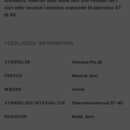
sneakers, stiletter eller åbne sko. Esli Footies fås i
sort eller neutral i onesize svarende til størrelse 37
til 40.
YDERLIGERE INFORMATION
STØRRELSE
Onesize fits all
FARVER
Neutral
,
Sort
MÆRKE
Conte
STØRRELSES INTERVALLER
Størrelsesinterval 37-40
NUANCER
Nude
,
Sort