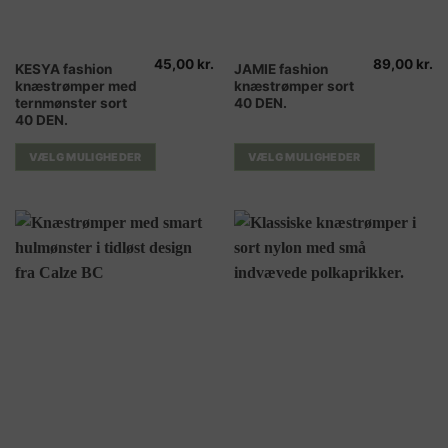
45,00
kr.
89,00
kr.
Dette
Dette
KESYA fashion
JAMIE fashion
knæstrømper med
knæstrømper sort
vare
vare
ternmønster sort
40 DEN.
har
har
40 DEN.
flere
flere
varianter.
varianter.
VÆLG MULIGHEDER
VÆLG MULIGHEDER
Mulighederne
Mulighederne
kan
kan
vælges
vælges
på
på
varesiden
varesiden