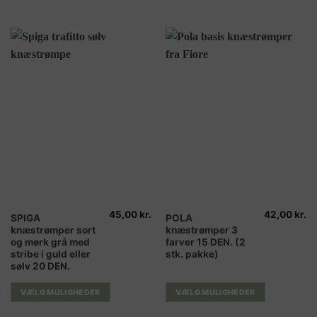
Mulighederne
Mulighederne
kan
kan
vælges
vælges
på
på
varesiden
varesiden
45,00
kr.
42,00
kr.
Dette
Dette
SPIGA
POLA
knæstrømper sort
knæstrømper 3
vare
vare
og mørk grå med
farver 15 DEN. (2
har
har
stribe i guld eller
stk. pakke)
flere
flere
sølv 20 DEN.
varianter.
varianter.
Mulighederne
Mulighederne
VÆLG MULIGHEDER
VÆLG MULIGHEDER
kan
kan