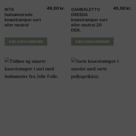
49,00
kr.
45,00
kr.
Dette
Dette
RITA
GAMBALETTO
hulmønstrede
DRESDA
vare
vare
knæstrømper sort
knæstrømper sort
har
har
eller neutral
eller neutral 20
flere
flere
DEN.
varianter.
varianter.
Mulighederne
Mulighederne
VÆLG MULIGHEDER
VÆLG MULIGHEDER
kan
kan
vælges
vælges
på
på
varesiden
varesiden