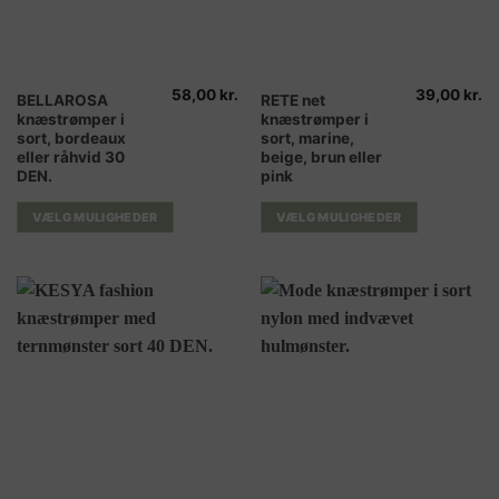
58,00
kr.
39,00
kr.
Dette
Dette
BELLAROSA
RETE net
knæstrømper i
knæstrømper i
vare
vare
sort, bordeaux
sort, marine,
har
har
eller råhvid 30
beige, brun eller
flere
flere
DEN.
pink
varianter.
varianter.
Mulighederne
Mulighederne
VÆLG MULIGHEDER
VÆLG MULIGHEDER
kan
kan
vælges
vælges
på
på
varesiden
varesiden