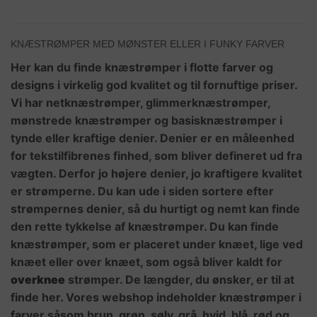
vælges
vælges
på
på
varesiden
varesiden
KNÆSTRØMPER MED MØNSTER ELLER I FUNKY FARVER
Her kan du finde knæstrømper i flotte farver og
designs i virkelig god kvalitet og til fornuftige priser.
Vi har netknæstrømper, glimmerknæstrømper,
mønstrede knæstrømper og basisknæstrømper i
tynde eller kraftige denier. Denier er en måleenhed
for tekstilfibrenes finhed, som bliver defineret ud fra
vægten. Derfor jo højere denier, jo kraftigere kvalitet
er strømperne. Du kan ude i siden sortere efter
strømpernes denier, så du hurtigt og nemt kan finde
den rette tykkelse af knæstrømper. Du kan finde
knæstrømper, som er placeret under knæet, lige ved
knæet eller over knæet, som også bliver kaldt for
overknee
strømper. De længder, du ønsker, er til at
finde her. Vores webshop indeholder knæstrømper i
farver såsom brun, grøn, sølv, grå, hvid, blå, rød og