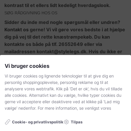
kontrast til et ellers lidt kedeligt hverdagslook.
SØG RÅDGIVNING HOS OS
Sidder du inde med nogle spørgsmål eller undren?
Kontakt os
gerne! Vi vil gøre vores bedste i at hjælpe
dig på vej til det rette knæstrømpekøb. Du kan
kontakte os både på tlf. 26552649 eller via
mailadressen kontakt@stylelegs.dk. Hvis du ikke er
så meget til knæstrømper, er du mere end
Vi bruger cookies
velkommen til at kigge i vores andre sortimenter af
strømpebukser
,
ankelstrømper
eller måske
Vi bruger cookies og lignende teknologier til at give dig en
graviditetsstrømper
. Du kan vitterligt finde alt, som
personlig shoppingoplevelse, personlig reklame og til at
strømpe- og sokkeverdenen har at byde på.
analysere vores webtrafik. Klik på 'Det er ok', hvis du vil tillade
alle cookies. Alternativt kan du vælge, hvilke typer cookies du
gerne vil acceptere eller deaktivere ved at klikke på 'Lad mig
vælge' nedenfor. For mere information, se venligst vores
MINE SIDER
Tilpas
Cookie- og privatlivspolitik
Min Konto