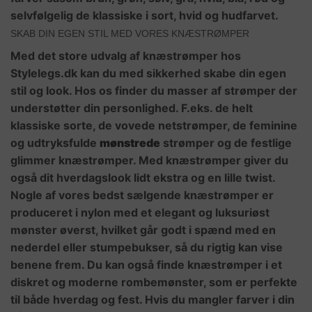
selvfølgelig de klassiske i sort, hvid og hudfarvet.
SKAB DIN EGEN STIL MED VORES KNÆSTRØMPER
Med det store udvalg af knæstrømper hos
Stylelegs.dk kan du med sikkerhed skabe din egen
stil og look. Hos os finder du masser af strømper der
understøtter din personlighed. F.eks. de helt
klassiske sorte, de vovede netstrømper, de feminine
og udtryksfulde
mønstrede
strømper og de festlige
glimmer knæstrømper. Med knæstrømper giver du
også dit hverdagslook lidt ekstra og en lille twist.
Nogle af vores bedst sælgende knæstrømper er
produceret i nylon med et elegant og luksuriøst
mønster øverst, hvilket går godt i spænd med en
nederdel eller stumpebukser, så du rigtig kan vise
benene frem. Du kan også finde knæstrømper i et
diskret og moderne rombemønster, som er perfekte
til både hverdag og fest. Hvis du mangler farver i din