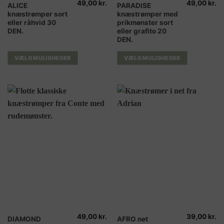
49,00
kr.
49,00
kr.
Dette
Dette
ALICE
PARADISE
knæstrømper sort
knæstrømper med
vare
vare
eller råhvid 30
prikmønster sort
har
har
DEN.
eller grafito 20
flere
flere
DEN.
varianter.
varianter.
Mulighederne
Mulighederne
VÆLG MULIGHEDER
VÆLG MULIGHEDER
kan
kan
vælges
vælges
på
på
varesiden
varesiden
49,00
kr.
39,00
kr.
Dette
Dette
DIAMOND
AFRO net