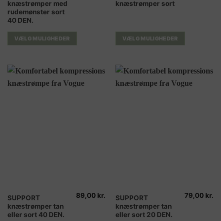
knæstrømper med
knæstrømper sort
vare
vare
rudemønster sort
har
har
40 DEN.
flere
flere
varianter.
varianter.
VÆLG MULIGHEDER
VÆLG MULIGHEDER
Mulighederne
Mulighederne
kan
kan
vælges
vælges
på
på
varesiden
varesiden
89,00
kr.
79,00
kr.
Dette
Dette
SUPPORT
SUPPORT
knæstrømper tan
knæstrømper tan
vare
vare
eller sort 40 DEN.
eller sort 20 DEN.
har
har