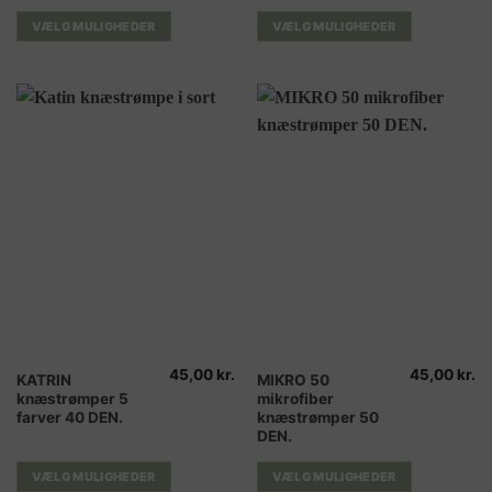
flere
flere
VÆLG MULIGHEDER
VÆLG MULIGHEDER
varianter.
varianter.
Mulighederne
Mulighederne
kan
kan
vælges
vælges
på
på
varesiden
varesiden
45,00
kr.
45,00
kr.
Dette
Dette
KATRIN
MIKRO 50
knæstrømper 5
mikrofiber
vare
vare
farver 40 DEN.
knæstrømper 50
har
har
DEN.
flere
flere
varianter.
varianter.
VÆLG MULIGHEDER
VÆLG MULIGHEDER