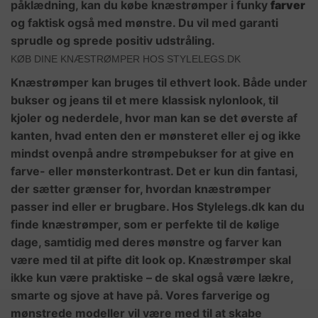
påklædning, kan du købe knæstrømper i funky
farver
og faktisk også med mønstre. Du vil med garanti
sprudle og sprede positiv udstråling.
KØB DINE KNÆSTRØMPER HOS STYLELEGS.DK
Knæstrømper kan bruges til ethvert look. Både under
bukser og jeans til et mere klassisk nylonlook, til
kjoler og nederdele, hvor man kan se det øverste af
kanten, hvad enten den er mønsteret eller ej og ikke
mindst ovenpå andre strømpebukser for at give en
farve- eller mønsterkontrast. Det er kun din fantasi,
der sætter grænser for, hvordan knæstrømper
passer ind eller er brugbare. Hos Stylelegs.dk kan du
finde knæstrømper, som er perfekte til de kølige
dage, samtidig med deres mønstre og farver kan
være med til at pifte dit look op. Knæstrømper skal
ikke kun være praktiske – de skal også være lækre,
smarte og sjove at have på. Vores farverige og
mønstrede modeller vil være med til at skabe