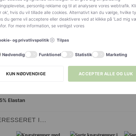
ngoplevelse, personlig reklame og til at analysere vores webtrafik. Kl
r ok', hvis du vil tillade alle cookies. Alternativt kan du vælge, hvilke t
s du gerne vil acceptere eller deaktivere ved at klikke på 'Lad mig v
or. For mere information, se venligst vores
Sort
Tilpas
okie- og privatlivspolitik
NTERVALLER
Størrelsesin
Nødvendig
Funktionel
Statistik
Marketing
Donna BC
Denier 20
KUN NØDVENDIGE
ACCEPTER ALLE OG LUK
5% Elastan
RESSERET I...