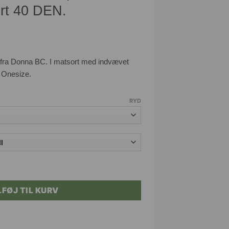
rt 40 DEN.
fra Donna BC. I matsort med indvævet
. Onesize.
RYD
r med ternmønster sort 40 DEN. antal
LFØJ TIL KURV