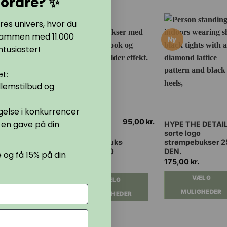
din første ordre? ✨
... Bliv en del af vores univers, hvor du
bliver forkælet sammen med 11.000
Ny
andre strømpeentusiaster!
Du får blandt andet:
✔ Eksklusive medlemstilbud og
rabatter
✔ Løbende deltagelse i konkurrencer
95,00
kr.
✔ Og selvfølgelig en gave på din
Dette
Dette
MONIQUE
HYPE THE DETAI
overknee
sorte logo
vare
vare
fødselsdag!
strømpebukser
strømpebukser 2
har
har
sort 20-40
DEN.
Gør som 12 andre og få 15% på din
flere
flere
DEN.
175,00
kr.
første ordre!
varianter.
varianter.
VÆLG
VÆLG
Mulighederne
Mulighederne
MULIGHEDER
kan
kan
MULIGHEDER
vælges
vælges
på
på