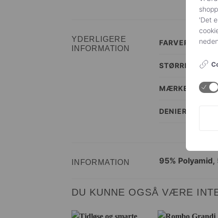
shoppi
'Det e
cookie
YDERLIGERE
nedenf
FARVER
INFORMATION
Co
STØRRELSES I
MÆRKE
DENIER
95% Polyamid, 
INFORMATION
DU KUNNE OGSÅ VÆRE INTE