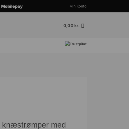
d
Mobilepay
Min Konto
0,00
kr.
n knæstrømper med