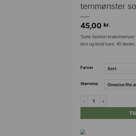
ternmønster so
45,00
kr.
Sorte fashion knæstrømper 
tern og bred kant. 40 denier
Farver
Størrelse
KESYA fashion knæstrømpe
TI