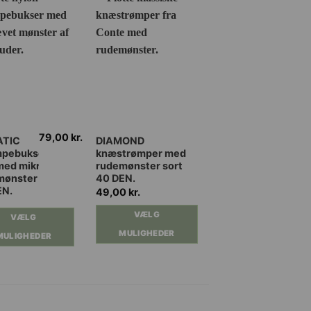
79,00
kr.
Dette
TIC
DIAMOND
mpebukser
knæstrømper med
vare
med mikro
rudemønster sort
har
mønster
40 DEN.
flere
EN.
49,00
kr.
ter.
varianter.
VÆLG
VÆLG
ghederne
Mulighederne
MULIGHEDER
kan
MULIGHEDER
es
vælges
på
iden
varesiden