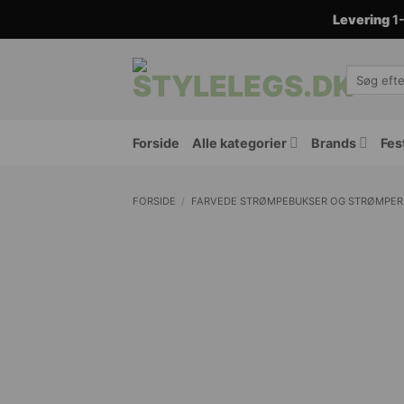
Fortsæt
Levering
1-
til
indhold
Søg
efter:
Forside
Alle kategorier
Brands
Fes
FORSIDE
/
FARVEDE STRØMPEBUKSER OG STRØMPER