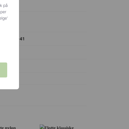
ik på
yper
ælge'
terval 37-41