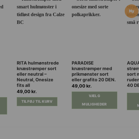
Ny
Dette
Dette
RITA hulmønstrede
PARADISE
AQUA
knæstrømper sort
knæstrømper med
strø
vare
vare
eller neutral –
prikmønster sort
sort 
har
har
Neutral, Onesize
eller grafito 20 DEN.
rude
flere
flere
fits all
40 D
49,00
kr.
varianter.
varian
49,00
kr.
VÆLG
Mulighederne
Muli
TILFØJ TIL KURV
MULIGHEDER
kan
kan
vælges
vælg
på
på
varesiden
vares