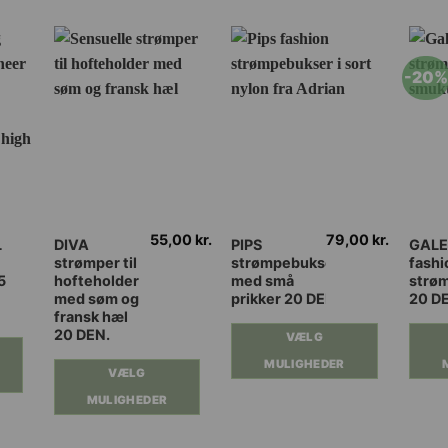
-20
55,00
kr.
79,00
kr.
Dette
Dette
Dette
L
DIVA
PIPS
GALE
strømper til
strømpebukser
fashi
vare
vare
vare
5
hofteholder
med små
strø
har
har
har
med søm og
prikker 20 DEN.
20 D
flere
flere
flere
fransk hæl
20 DEN.
varianter.
varianter.
varian
VÆLG
Mulighederne
Mulighederne
Muli
MULIGHEDER
VÆLG
kan
kan
kan
MULIGHEDER
vælges
vælges
vælg
på
på
på