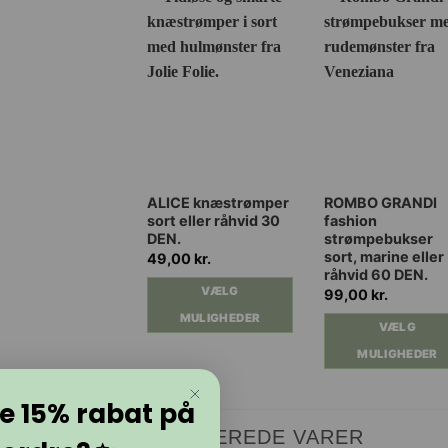
Dette
Dette
ALICE knæstrømper
ROMBO GRANDI
sort eller råhvid 30
fashion
vare
vare
DEN.
strømpebukser
har
har
sort, marine eller
49,00
kr.
flere
flere
råhvid 60 DEN.
VÆLG
varianter.
varianter.
99,00
kr.
Mulighederne
Mulighederne
MULIGHEDER
VÆLG
kan
kan
MULIGHEDER
vælges
vælges
på
på
Vil du have 15% rabat på
varesiden
varesiden
RELATEREDE VARER