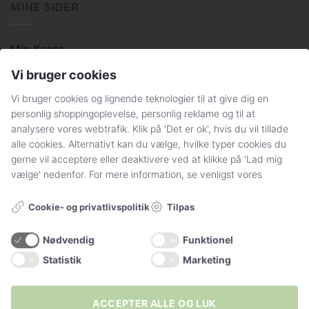
MINE SIDER
Min Konto
Vi bruger cookies
Få svar på dine spørgsmål
Vi bruger cookies og lignende teknologier til at give dig en
Handelsbetingelser og persondatapolitik
personlig shoppingoplevelse, personlig reklame og til at
Sådan handler du hos Stylelegs.dk
analysere vores webtrafik. Klik på 'Det er ok', hvis du vil tillade
alle cookies. Alternativt kan du vælge, hvilke typer cookies du
gerne vil acceptere eller deaktivere ved at klikke på 'Lad mig
FØLG OS
vælge' nedenfor. For mere information, se venligst vores
Tilpas
Cookie- og privatlivspolitik
Nødvendig
Funktionel
Statistik
Marketing
+20.000
følgere
ACCEPTER ALLE OG LUK