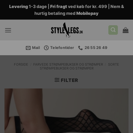
Fortsæt
Levering
1-3 dage |
Fri fragt
ved køb for kr. 499 | Nem &
til
hurtig betaling med
Mobilepay
indhold
Mail
Telefontider
26 55 26 49
FORSIDE
/
FARVEDE STRØMPEBUKSER OG STRØMPER
/
SORTE
STRØMPEBUKSER OG STRØMPER
FILTER