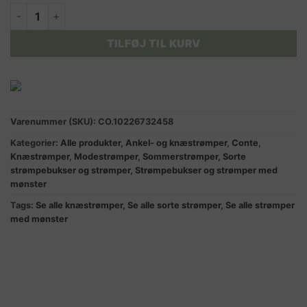
DIAMOND knæstrømper med rudemønster sort 40 DEN. antal
TILFØJ TIL KURV
Varenummer (SKU):
CO.10226732458
Kategorier:
Alle produkter
,
Ankel- og knæstrømper
,
Conte
,
Knæstrømper
,
Modestrømper
,
Sommerstrømper
,
Sorte
strømpebukser og strømper
,
Strømpebukser og strømper med
mønster
Tags:
Se alle knæstrømper
,
Se alle sorte strømper
,
Se alle strømper
med mønster