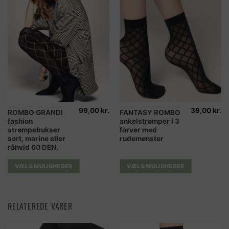
99,00
kr.
39,00
kr.
Dette
Dette
ROMBO GRANDI
FANTASY ROMBO
fashion
ankelstrømper i 3
vare
vare
strømpebukser
farver med
har
har
sort, marine eller
rudemønster
flere
flere
råhvid 60 DEN.
varianter.
varianter.
Mulighederne
Mulighederne
VÆLG MULIGHEDER
VÆLG MULIGHEDER
kan
kan
vælges
vælges
på
på
RELATEREDE VARER
varesiden
varesiden