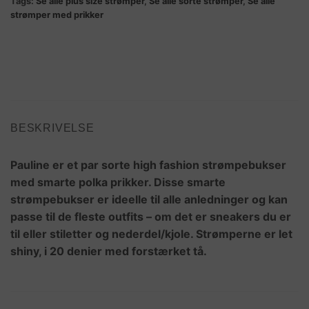
Tags:
Se alle plus size strømper
,
Se alle sorte strømper
,
Se alle
strømper med prikker
BESKRIVELSE
Pauline er et par sorte high fashion strømpebukser
med smarte polka prikker. Disse smarte
strømpebukser er ideelle til alle anledninger og kan
passe til de fleste outfits – om det er sneakers du er
til eller stiletter og nederdel/kjole. Strømperne er let
shiny, i 20 denier med forstærket tå.