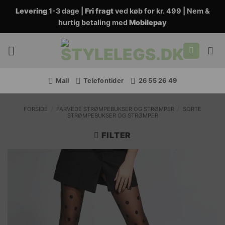
Fortsæt
Levering
1-3 dage |
Fri fragt
ved køb for kr. 499 | Nem &
til
hurtig betaling med
Mobilepay
indhold
Mail
Telefontider
26 55 26 49
FORSIDE
/
FARVEDE STRØMPEBUKSER OG STRØMPER
/
SORTE
STRØMPEBUKSER OG STRØMPER
FILTER