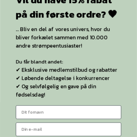
+20.000
følgere
på din første ordre? 🖤
ACCEPTER ALLE OG LUK
... Bliv en del af vores univers, hvor du
KUN NØDVENDIGE
bliver forkælet sammen med 10.000
YDERLIGERE INFO
andre strømpeentusiaster!
Strømpebukser
Du får blandt andet:
Plussize
✔ Eksklusive medlemstilbud og rabatter
✔ Løbende deltagelse i konkurrencer
Selvsiddende strømper
✔ Og selvfølgelig en gave på din
Ideen til StyleLegs
fødselsdag!
Bag Stylelegs
Sitemap
KONTAKT OS