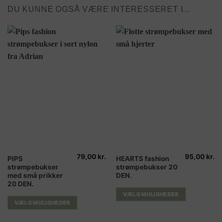
DU KUNNE OGSÅ VÆRE INTERESSERET I...
79,00
kr.
95,00
kr.
Dette
Dette
PIPS
HEARTS fashion
strømpebukser
strømpebukser 20
vare
vare
med små prikker
DEN.
har
har
20 DEN.
flere
flere
VÆLG MULIGHEDER
varianter.
varianter.
VÆLG MULIGHEDER
Mulighederne
Mulighederne
kan
kan