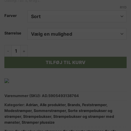
Udsolgt i str. S, M og L.
RYD
Farver
Størrelse
PAULINE strømpebukser sort med polka prikker 20 DEN. antal
TILFØJ TIL KURV
Varenummer (SKU):
AD.5905493138764
Kategorier:
Adrian
,
Alle produkter
,
Brands
,
Feststrømper
,
Modestrømper
,
Sommerstrømper
,
Sorte strømpebukser og
strømper
,
Strømpebukser
,
Strømpebukser og strømper med
mønster
,
Strømper plussize