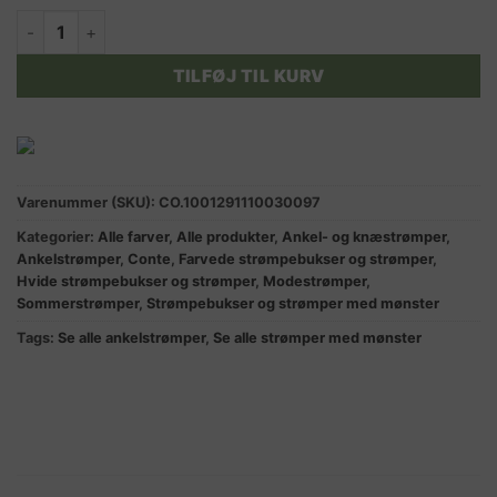
FANTASY HEART råhvide ankelstrømper med sorte hjerter ant
TILFØJ TIL KURV
Varenummer (SKU):
CO.1001291110030097
Kategorier:
Alle farver
,
Alle produkter
,
Ankel- og knæstrømper
,
Ankelstrømper
,
Conte
,
Farvede strømpebukser og strømper
,
Hvide strømpebukser og strømper
,
Modestrømper
,
Sommerstrømper
,
Strømpebukser og strømper med mønster
Tags:
Se alle ankelstrømper
,
Se alle strømper med mønster