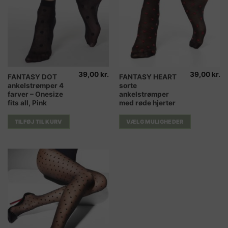
39,00
kr.
39,00
kr.
Dette
FANTASY DOT
FANTASY HEART
ankelstrømper 4
sorte
vare
farver – Onesize
ankelstrømper
har
fits all, Pink
med røde hjerter
flere
varianter.
TILFØJ TIL KURV
VÆLG MULIGHEDER
Mulighederne
kan
vælges
på
varesiden