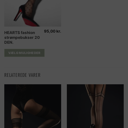
95,00
kr.
Dette
HEARTS fashion
strømpebukser 20
vare
DEN.
har
flere
VÆLG MULIGHEDER
varianter.
Mulighederne
kan
RELATEREDE VARER
vælges
på
varesiden