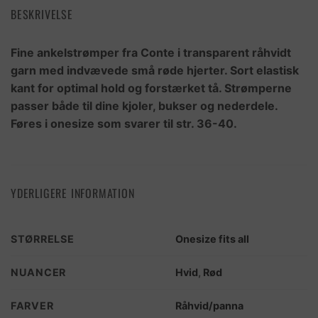
BESKRIVELSE
Fine ankelstrømper fra Conte i transparent råhvidt
garn med indvævede små røde hjerter. Sort elastisk
kant for optimal hold og forstærket tå. Strømperne
passer både til dine kjoler, bukser og nederdele.
Føres i onesize som svarer til str. 36-40.
YDERLIGERE INFORMATION
STØRRELSE
Onesize fits all
NUANCER
Hvid
,
Rød
FARVER
Råhvid/panna