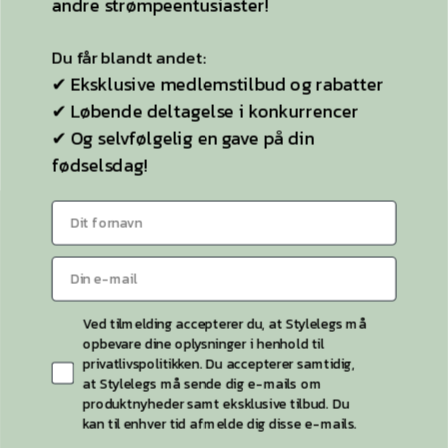
andre strømpeentusiaster!
Plussize
Selvsiddende strømper
Du får blandt andet:
✔ Eksklusive medlemstilbud og rabatter
Ideen til StyleLegs
✔ Løbende deltagelse i konkurrencer
Bag Stylelegs
✔ Og selvfølgelig en gave på din
fødselsdag!
Sitemap
KONTAKT OS
Kontaktside
Telefon:
26 55 26 49
Ved tilmelding accepterer du, at Stylelegs må
opbevare dine oplysninger i henhold til
privatlivspolitikken. Du accepterer samtidig,
at Stylelegs må sende dig e-mails om
produktnyheder samt eksklusive tilbud. Du
kan til enhver tid afmelde dig disse e-mails.
Stylelegs 2026 © | CVR 40786945 | Etableret 2015