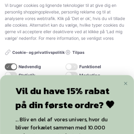
Handelsbetingelser og persondatapolitik
Vi bruger cookies og lignende teknologier til at give dig en
personlig shoppingoplevelse, personlig reklame og til at
Sådan handler du hos Stylelegs.dk
analysere vores webtrafik. Klik på 'Det er ok', hvis du vil tillade
alle cookies. Alternativt kan du vælge, hvilke typer cookies du
FØLG OS
gerne vil acceptere eller deaktivere ved at klikke på 'Lad mig
vælge' nedenfor. For mere information, se venligst vores
Tilpas
Cookie- og privatlivspolitik
Nødvendig
Funktionel
Statistik
Marketing
+20.000
følgere
Vil du have 15% rabat
ACCEPTER ALLE OG LUK
på din første ordre? 🖤
YDERLIGERE INFO
KUN NØDVENDIGE
... Bliv en del af vores univers, hvor du
bliver forkælet sammen med 10.000
Strømpebukser