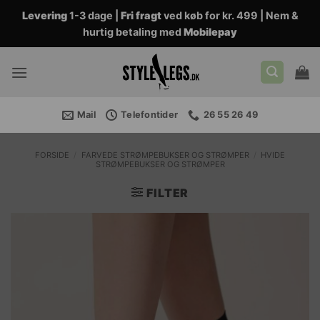
Fortsæt
Levering
1-3 dage |
Fri fragt
ved køb for kr. 499 | Nem &
til
hurtig betaling med
Mobilepay
indhold
Mail
Telefontider
26 55 26 49
FORSIDE
/
FARVEDE STRØMPEBUKSER OG STRØMPER
/
HVIDE
STRØMPEBUKSER OG STRØMPER
FILTER