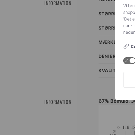
INFORMATION
Vi bru
shoppi
STØRRELSE
'Det e
cookie
STØRRELSES I
nedenf
MÆRKE
Co
DENIER
KVALITET
67% Bomuld, 3
INFORMATION