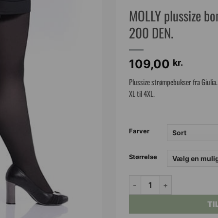
MOLLY plussize bo
200 DEN.
109,00
kr.
Plussize strømpebukser fra Giulia.
XL til 4XL.
Farver
Størrelse
MOLLY plussize bomuldss
TI