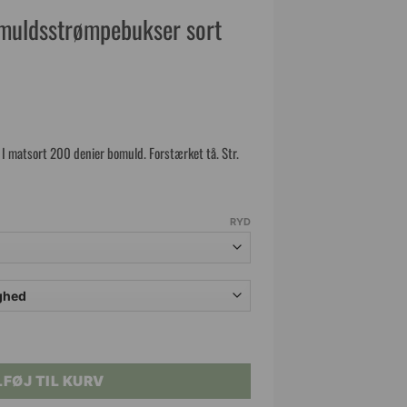
muldsstrømpebukser sort
 I matsort 200 denier bomuld. Forstærket tå. Str.
RYD
trømpebukser sort 200 DEN. antal
LFØJ TIL KURV