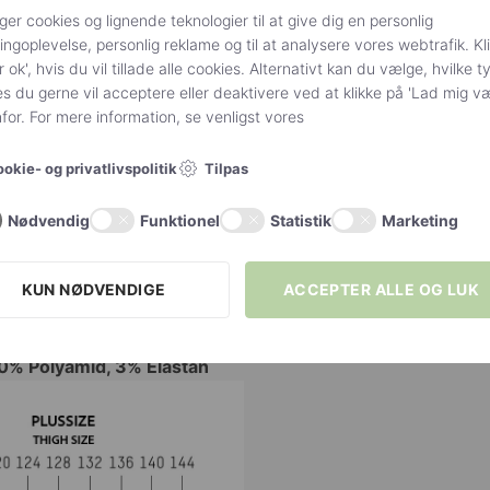
ger cookies og lignende teknologier til at give dig en personlig
ngoplevelse, personlig reklame og til at analysere vores webtrafik. Kl
XL
,
2XL
,
3XL
,
4XL
r ok', hvis du vil tillade alle cookies. Alternativt kan du vælge, hvilke t
s du gerne vil acceptere eller deaktivere ved at klikke på 'Lad mig v
NTERVALLER
Størrelsesinterval XL
,
Størrelsesinterval 2XL
,
Stø
or. For mere information, se venligst vores
Giulia
Tilpas
okie- og privatlivspolitik
Denier 200
Nødvendig
Funktionel
Statistik
Marketing
Strømper og strømpebukser i Bomuld
KUN NØDVENDIGE
ACCEPTER ALLE OG LUK
0% Polyamid, 3% Elastan