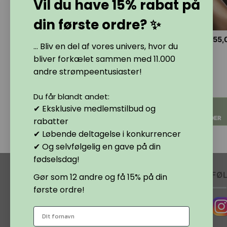
Vil du have 15% rabat på
din første ordre? ✨
45,00
kr.
55,
te
Dette
Dette
MA
MIKRO 50
ROMANCE
... Bliv en del af vores univers, hvor du
iditetsstrømper
mikrofiber
strømper til
vare
vare
bliver forkælet sammen med 11.000
, tan og neutral
knæstrømper
hofteholder
har
har
DEN.
50 DEN.
20 DEN.
andre strømpeentusiaster!
e
flere
flere
anter.
varianter.
varianter.
00
kr.
Du får blandt andet:
ighederne
Mulighederne
Mulighederne
VÆLG
VÆLG
✔ Eksklusive medlemstilbud og
kan
kan
VÆLG
MULIGHEDER
MULIGHEDER
rabatter
ges
vælges
vælges
MULIGHEDER
✔ Løbende deltagelse i konkurrencer
på
på
✔ Og selvfølgelig en gave på din
siden
varesiden
varesiden
fødselsdag!
MINE SIDER
FØ
Gør som 12 andre og få 15% på din
første ordre!
Min Konto
Få svar på dine spørgsmål