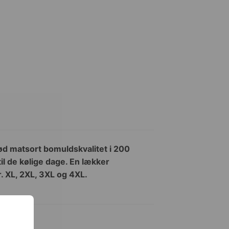
ød matsort bomuldskvalitet i 200
til de kølige dage. En lækker
. XL, 2XL, 3XL og 4XL.