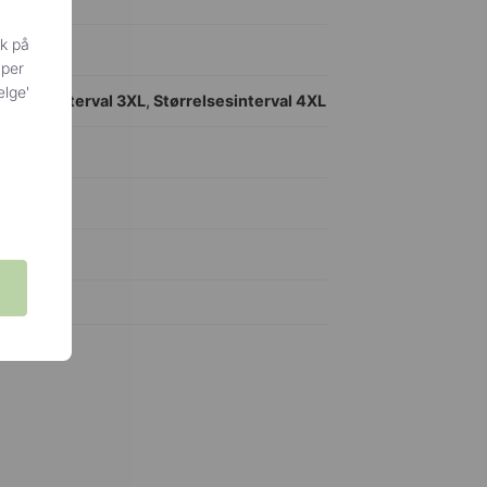
ik på
yper
ælge'
rrelsesinterval 3XL
,
Størrelsesinterval 4XL