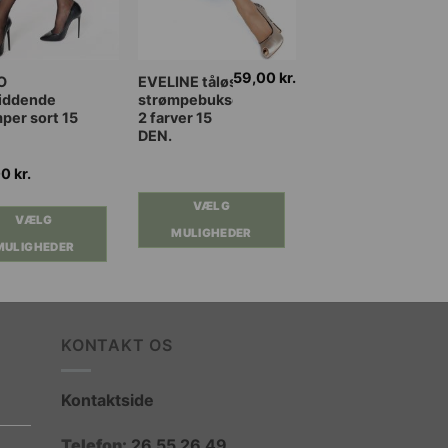
59,00
kr.
Dette
O
EVELINE tåløse
siddende
strømpebukser
vare
per sort 15
2 farver 15
har
DEN.
flere
nter.
varianter.
00
kr.
ghederne
Mulighederne
VÆLG
kan
VÆLG
MULIGHEDER
es
vælges
MULIGHEDER
på
iden
varesiden
KONTAKT OS
Kontaktside
Telefon:
26 55 26 49