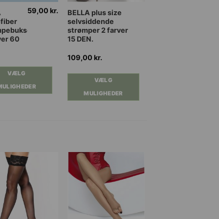
59,00
kr.
Dette
A
BELLA plus size
fiber
selvsiddende
vare
mpebukser
strømper 2 farver
har
ver 60
15 DEN.
flere
ter.
varianter.
109,00
kr.
ghederne
Mulighederne
VÆLG
kan
VÆLG
MULIGHEDER
es
vælges
MULIGHEDER
på
iden
varesiden