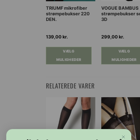
59,00
kr.
te
Dette
Dette
E
TRIUMF mikrofiber
VOGUE BAMBUS
ND
strømpebukser 220
strømpebukser s
vare
vare
ånd i
DEN.
3D
har
har
 eller
e
flere
flere
ral
anter.
varianter.
varianter.
139,00
kr.
299,00
kr.
ighederne
Mulighederne
Mulighederne
VÆLG
kan
kan
VÆLG
VÆLG
MULIGHEDER
ges
vælges
vælges
MULIGHEDER
MULIGHEDER
på
på
siden
varesiden
varesiden
RELATEREDE VARER