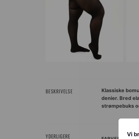
Klassiske bomu
BESKRIVELSE
denier. Bred ela
strømpebuks og 
Vi b
YDERLIGERE
FARVER