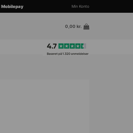
d
Mobilepay
Min Konto
0,00
kr.