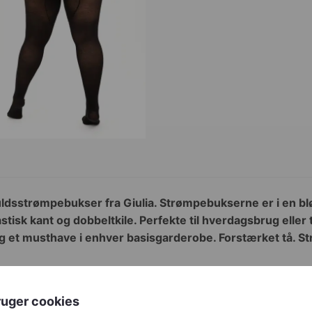
ldsstrømpebukser fra Giulia. Strømpebukserne er i en bl
stisk kant og dobbeltkile. Perfekte til hverdagsbrug eller 
et musthave i enhver basisgarderobe. Forstærket tå. Str
ruger cookies
Sort