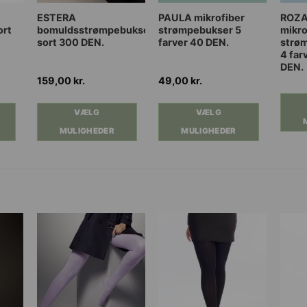
Dette
Dette
Dette
ESTERA
PAULA mikrofiber
ROZ
ort
bomuldsstrømpebukser
strømpebukser 5
mikro
vare
vare
vare
sort 300 DEN.
farver 40 DEN.
strø
har
har
har
4 far
flere
flere
flere
DEN.
varianter.
varianter.
varian
159,00
kr.
49,00
kr.
Mulighederne
Mulighederne
Muli
kan
kan
kan
VÆLG
VÆLG
vælges
vælges
vælg
MULIGHEDER
MULIGHEDER
på
på
på
varesiden
varesiden
vares