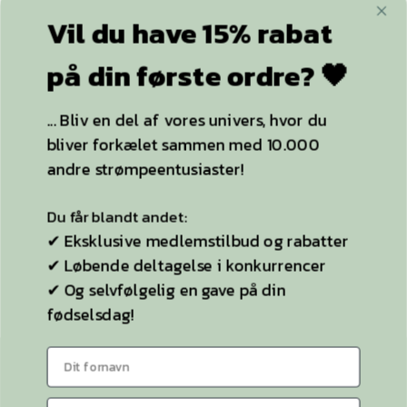
+20.000
følgere
Statistik
Marketing
Vil du have 15% rabat
på din første ordre? 🖤
ACCEPTER ALLE OG LUK
YDERLIGERE INFO
... Bliv en del af vores univers, hvor du
KUN NØDVENDIGE
bliver forkælet sammen med 10.000
Strømpebukser
andre strømpeentusiaster!
Plussize
Selvsiddende strømper
Du får blandt andet:
✔ Eksklusive medlemstilbud og rabatter
Ideen til StyleLegs
✔ Løbende deltagelse i konkurrencer
Bag Stylelegs
✔ Og selvfølgelig en gave på din
fødselsdag!
Sitemap
KONTAKT OS