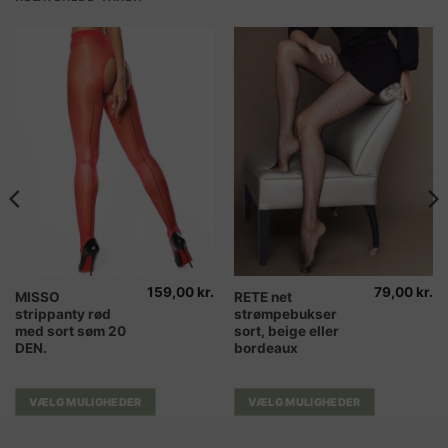
varesiden
varesiden
159,00
kr.
79,00
kr.
Dette
Dette
MISSO
RETE net
strippanty rød
strømpebukser
vare
vare
med sort søm 20
sort, beige eller
har
har
DEN.
bordeaux
flere
flere
varianter.
varianter.
Mulighederne
Mulighederne
VÆLG MULIGHEDER
VÆLG MULIGHEDER
kan
kan
vælges
vælges