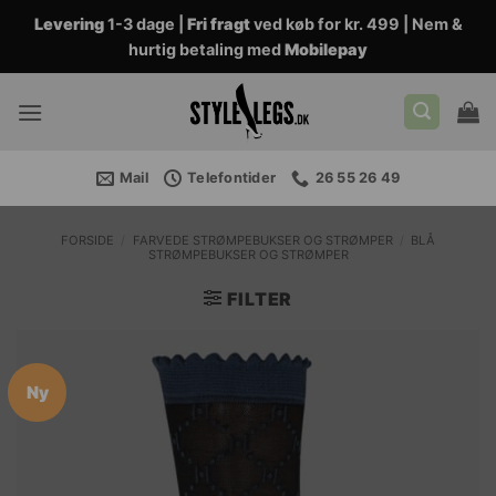
Fortsæt
Levering
1-3 dage |
Fri fragt
ved køb for kr. 499 | Nem &
til
hurtig betaling med
Mobilepay
indhold
Mail
Telefontider
26 55 26 49
FORSIDE
/
FARVEDE STRØMPEBUKSER OG STRØMPER
/
BLÅ
STRØMPEBUKSER OG STRØMPER
FILTER
Ny