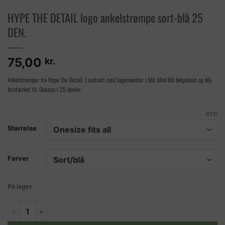
HYPE THE DETAIL logo ankelstrømpe sort-blå 25
DEN.
75,00
kr.
Ankelstrømper fra Hype the Detail. I matsort med logomønster i blå. Med blå bølgekant og blå
forstærket tå. Onesize i 25 denier.
RYD
Størrelse
Farver
På lager
HYPE THE DETAIL logo ankelstrømpe sort-blå 25 DEN. antal