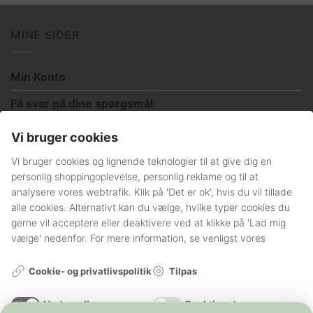
på
på
varesiden
varesiden
MINE SIDER
Min Konto
Få svar på dine spørgsmål
Handelsbetingelser og persondatapolitik
Vi bruger cookies
Sådan handler du hos Stylelegs.dk
Vi bruger cookies og lignende teknologier til at give dig en
personlig shoppingoplevelse, personlig reklame og til at
analysere vores webtrafik. Klik på 'Det er ok', hvis du vil tillade
FØLG OS
alle cookies. Alternativt kan du vælge, hvilke typer cookies du
gerne vil acceptere eller deaktivere ved at klikke på 'Lad mig
vælge' nedenfor. For mere information, se venligst vores
Tilpas
Cookie- og privatlivspolitik
Nødvendig
Funktionel