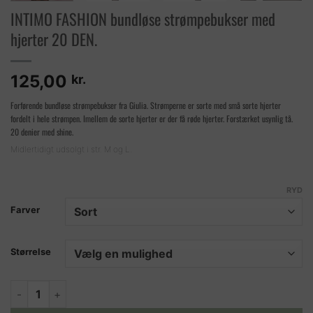
INTIMO FASHION bundløse strømpebukser med
hjerter 20 DEN.
125,00
kr.
Forførende bundløse strømpebukser fra Giulia. Strømperne er sorte med små sorte hjerter
fordelt i hele strømpen. Imellem de sorte hjerter er der få røde hjerter. Forstærket usynlig tå.
20 denier med shine.
Midlertidigt udsolgt i str. M og L.
RYD
Farver
Størrelse
INTIMO FASHION bundløse strømpebukser med hjerter 20 DEN