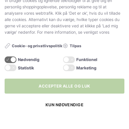
Vi bruger cookies og lignende teknologier til at give dig en
Sådan handler du hos Stylelegs.dk
personlig shoppingoplevelse, personlig reklame og til at
analysere vores webtrafik. Klik på 'Det er ok', hvis du vil tillade
alle cookies. Alternativt kan du vælge, hvilke typer cookies du
FØLG OS
gerne vil acceptere eller deaktivere ved at klikke på 'Lad mig
vælge' nedenfor. For mere information, se venligst vores
Tilpas
Cookie- og privatlivspolitik
Nødvendig
Funktionel
Statistik
Marketing
+20.000
følgere
Vil du have 15% rabat
ACCEPTER ALLE OG LUK
på din første ordre? 🖤
YDERLIGERE INFO
KUN NØDVENDIGE
... Bliv en del af vores univers, hvor du
Strømpebukser
bliver forkælet sammen med 10.000
Plussize