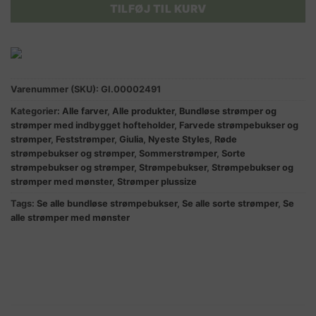
TILFØJ TIL KURV
Varenummer (SKU):
GI.00002491
Kategorier:
Alle farver
,
Alle produkter
,
Bundløse strømper og
strømper med indbygget hofteholder
,
Farvede strømpebukser og
strømper
,
Feststrømper
,
Giulia
,
Nyeste Styles
,
Røde
strømpebukser og strømper
,
Sommerstrømper
,
Sorte
strømpebukser og strømper
,
Strømpebukser
,
Strømpebukser og
strømper med mønster
,
Strømper plussize
Tags:
Se alle bundløse strømpebukser
,
Se alle sorte strømper
,
Se
alle strømper med mønster