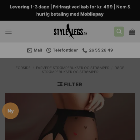
Fortsæt
Levering
1-3 dage |
Fri fragt
ved køb for kr. 499 | Nem &
til
hurtig betaling med
Mobilepay
indhold
Mail
Telefontider
26 55 26 49
FORSIDE
/
FARVEDE STRØMPEBUKSER OG STRØMPER
/
RØDE
STRØMPEBUKSER OG STRØMPER
FILTER
Ny