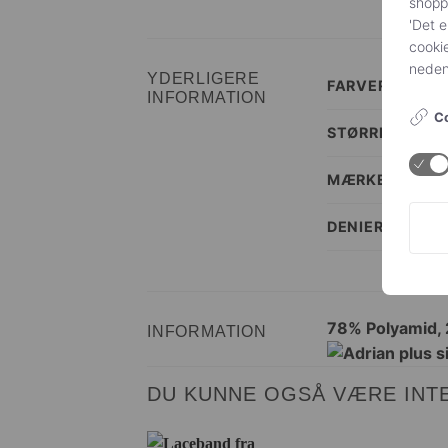
shoppi
'Det e
cookie
nedenf
YDERLIGERE
FARVER
INFORMATION
Co
STØRRELSE
MÆRKE
DENIER
78% Polyamid, 
INFORMATION
DU KUNNE OGSÅ VÆRE INTE