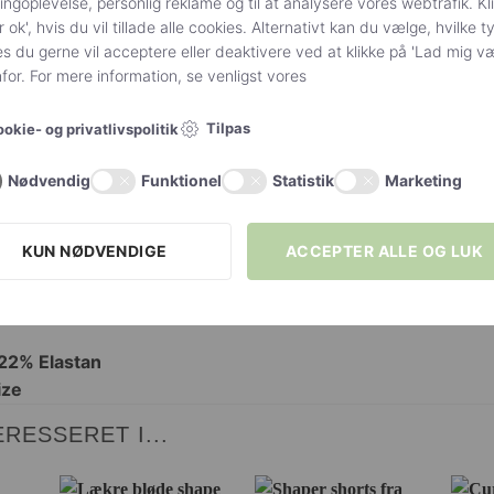
ngoplevelse, personlig reklame og til at analysere vores webtrafik. Kl
r ok', hvis du vil tillade alle cookies. Alternativt kan du vælge, hvilke t
s du gerne vil acceptere eller deaktivere ved at klikke på 'Lad mig v
or. For mere information, se venligst vores
Sort
Tilpas
okie- og privatlivspolitik
S
,
M
,
L
Nødvendig
Funktionel
Statistik
Marketing
Adrian
Denier 60
KUN NØDVENDIGE
ACCEPTER ALLE OG LUK
22% Elastan
RESSERET I...