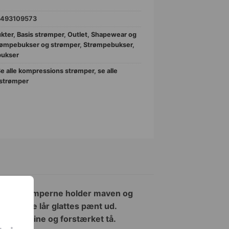
5493109573
ukter
,
Basis strømper
,
Outlet
,
Shapewear og
rømpebukser og strømper
,
Strømpebukser
,
bukser
e alle kompressions strømper
,
se alle
 strømper
fekt. Strømperne holder maven og
r at dine lår glattes pænt ud.
et let shine og forstærket tå.