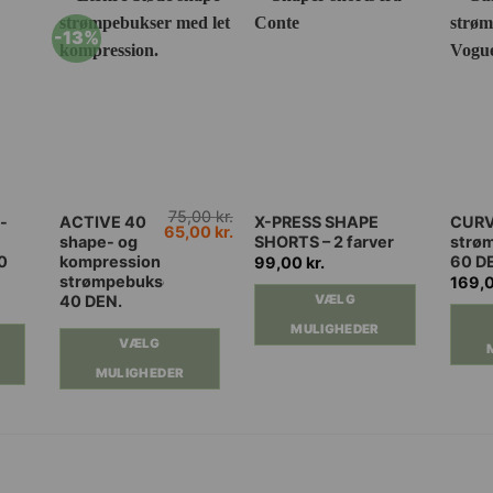
-13%
75,00
kr.
Dette
Dette
Dette
-
ACTIVE 40
X-PRESS SHAPE
CURV
Den
Den
65,00
kr.
shape- og
SHORTS – 2 farver
strøm
vare
oprindelige
aktuelle
vare
vare
0
kompression
60 D
pris
pris
99,00
kr.
har
har
har
var:
er:
strømpebukser
169,
75,00 kr..
65,00 kr..
flere
flere
flere
VÆLG
40 DEN.
varianter.
varianter.
varian
MULIGHEDER
VÆLG
Mulighederne
Mulighederne
Muli
kan
kan
kan
MULIGHEDER
vælges
vælges
vælg
på
på
på
varesiden
varesiden
vares