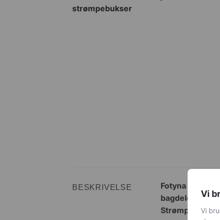
Fotyna er et p
BESKRIVELSE
Vi b
bagdelen på pla
Strømperne er i
Vi bru