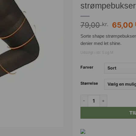
strømpebukser
Den
79,00
65,00
kr.
oprind
Sorte shape strømpebukser fr
pris
denier med let shine.
var:
79,00 
Udsolgt i str. S og M.
Farver
Størrelse
FOTYNA anti-cellulite sh
TI