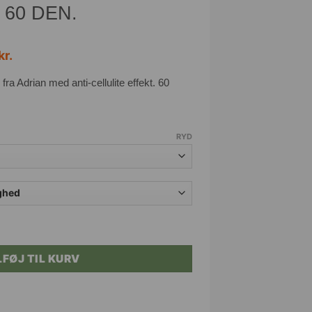
 60 DEN.
Den
kr.
elige
aktuelle
a Adrian med anti-cellulite effekt. 60
pris
er:
kr..
65,00 kr..
RYD
ape strømpebukser 60 DEN. antal
LFØJ TIL KURV