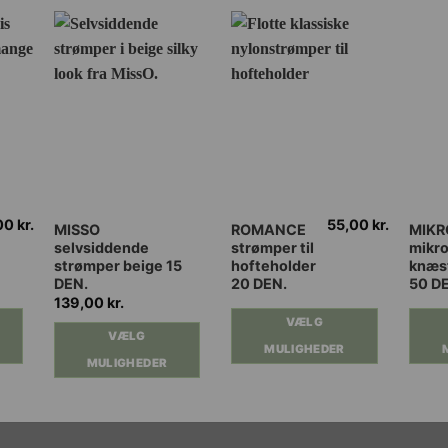
00
kr.
55,00
kr.
Dette
Dette
Dette
MISSO
ROMANCE
MIKR
selvsiddende
strømper til
mikro
vare
vare
vare
strømper beige 15
hofteholder
knæs
har
har
har
DEN.
20 DEN.
50 D
flere
flere
flere
139,00
kr.
varianter.
varianter.
varian
VÆLG
VÆLG
Mulighederne
Mulighederne
Muli
MULIGHEDER
MULIGHEDER
kan
kan
kan
vælges
vælges
vælg
på
på
på
varesiden
varesiden
vares