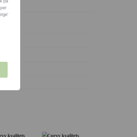
ik på
yper
ælge'