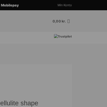
d
Mobilepay
Min Konto
0,00
kr.
llulite shape