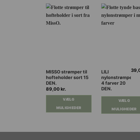
39,
Dette
Dette
MISSO strømper til
LILI
hofteholder sort 15
nylonstrømper
vare
vare
DEN.
4 farver 20
har
har
DEN.
89,00
kr.
flere
flere
VÆLG
varianter.
varianter.
VÆLG
Mulighederne
Mulighederne
MULIGHEDER
MULIGHEDER
kan
kan
vælges
vælges
på
på
varesiden
varesiden