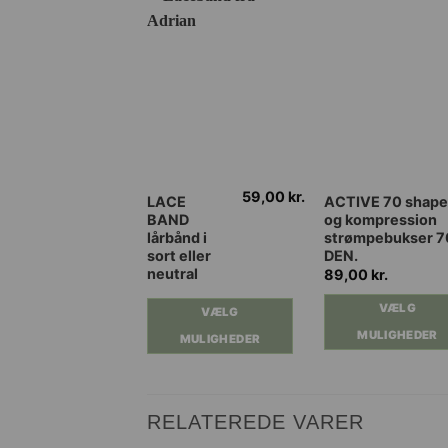
59,00
kr.
Dette
Dette
LACE
ACTIVE 70 shape
BAND
og kompression
vare
vare
lårbånd i
strømpebukser 7
har
har
sort eller
DEN.
flere
flere
neutral
89,00
kr.
varianter.
varianter.
VÆLG
VÆLG
Mulighederne
Mulighederne
MULIGHEDER
kan
kan
MULIGHEDER
vælges
vælges
på
på
varesiden
varesiden
RELATEREDE VARER