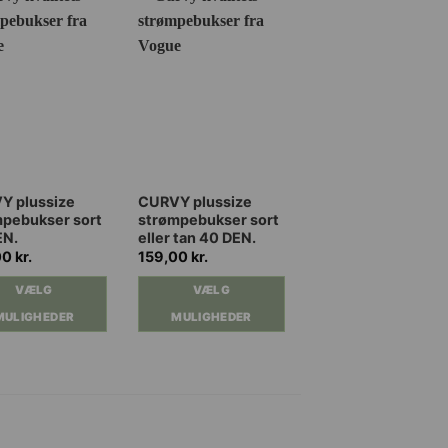
79,0
Dette
Dette
Y plussize
CURVY plussize
PRESS-UP
pebukser sort
strømpebukser sort
mikrofiber
vare
vare
EN.
eller tan 40 DEN.
strømpebukser
har
har
i 3 farver 40
00
kr.
159,00
kr.
flere
flere
DEN.
VÆLG
VÆLG
ter.
varianter.
varianter.
VÆLG
ghederne
Mulighederne
Mulighederne
MULIGHEDER
MULIGHEDER
kan
kan
MULIGHEDER
es
vælges
vælges
på
på
iden
varesiden
varesiden