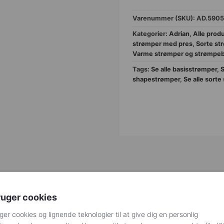
Varenummer (SKU):
AD.590
Kategorier:
Adrian
,
Alle prod
strømper med pres
,
Sorte st
Varme strømper og strømpe
Tags:
Se alle basisstrømper
,
S
shapestrømper
,
Se alle sorte
ar lækre bløde shape strømpebukser med anti-cellulite ef
ruger cookies
ds samtidig med at de har forstærkning i lårene, hvilket gø
 60 denier og dermed velegnet til de lidt køligere dage. M
ger cookies og lignende teknologier til at give dig en personlig