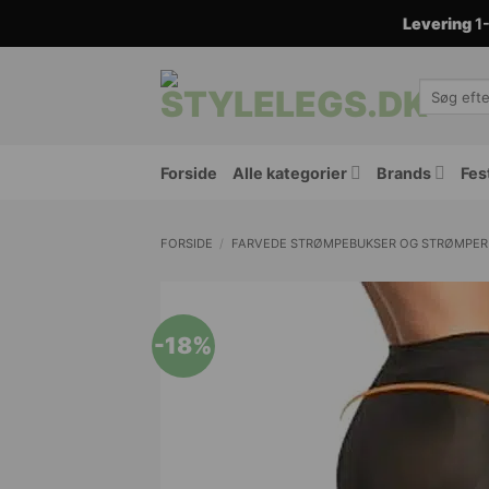
Fortsæt
Levering
1-
til
indhold
Søg
efter:
Forside
Alle kategorier
Brands
Fes
FORSIDE
/
FARVEDE STRØMPEBUKSER OG STRØMPER
-18%