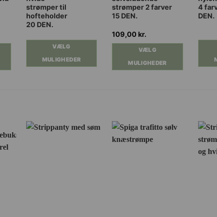
vare
vare
vare
strømper til
strømper 2 farver
4 far
har
har
har
hofteholder
15 DEN.
DEN.
flere
flere
flere
20 DEN.
varianter.
varianter.
varian
109,00
kr.
Mulighederne
Mulighederne
Muli
VÆLG
VÆLG
kan
kan
kan
MULIGHEDER
MULIGHEDER
vælges
vælges
vælg
på
på
på
varesiden
varesiden
vares