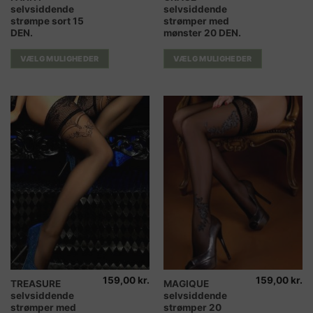
selvsiddende
selvsiddende
vare
vare
strømpe sort 15
strømper med
har
har
DEN.
mønster 20 DEN.
flere
flere
varianter.
varianter.
VÆLG MULIGHEDER
VÆLG MULIGHEDER
Mulighederne
Mulighederne
kan
kan
vælges
vælges
på
på
varesiden
varesiden
159,00
kr.
159,00
kr.
Dette
Dette
TREASURE
MAGIQUE
selvsiddende
selvsiddende
vare
vare
strømper med
strømper 20
har
har