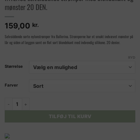
mønster 20 DEN.
159,00
kr.
Selvsiddende sorte nylonstrømper fra Ballerina. Strømperne har et smukt indvævet mønster på
lår og siden af læggen samt en flot sort blondekant med indvendig silikone. 20 denier.
RYD
Størrelse
Farver
INTENSE selvsiddende strømper med blondekant og mønster 
TILFØJ TIL KURV