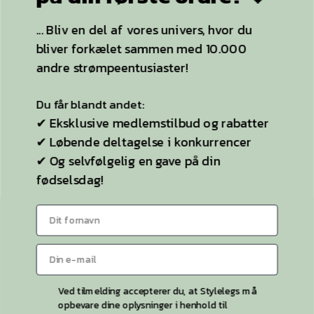
Bag Stylelegs
✔ Og selvfølgelig en gave på din
fødselsdag!
Sitemap
KONTAKT OS
Kontaktside
Telefon:
26 55 26 49
Ved tilmelding accepterer du, at Stylelegs må
opbevare dine oplysninger i henhold til
privatlivspolitikken. Du accepterer samtidig,
at Stylelegs må sende dig e-mails om
produktnyheder samt eksklusive tilbud. Du
kan til enhver tid afmelde dig disse e-mails.
Stylelegs 2026 © | CVR 40786945 | Etableret 2015
BLIV EN DEL AF VORES UNIVERS
Cookie-indstillinger
Ellers tak