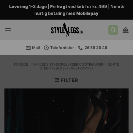
Fortsæt
Levering
1-3 dage |
Fri fragt
ved køb for kr. 499 | Nem &
til
hurtig betaling med
Mobilepay
indhold
Mail
Telefontider
26 55 26 49
FORSIDE
/
FARVEDE STRØMPEBUKSER OG STRØMPER
/
SORTE
STRØMPEBUKSER OG STRØMPER
FILTER