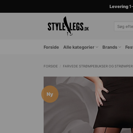
Fortsæt
Levering
1-
til
indhold
Søg
efter:
Forside
Alle kategorier
Brands
Fes
FORSIDE
/
FARVEDE STRØMPEBUKSER OG STRØMPER
Ny