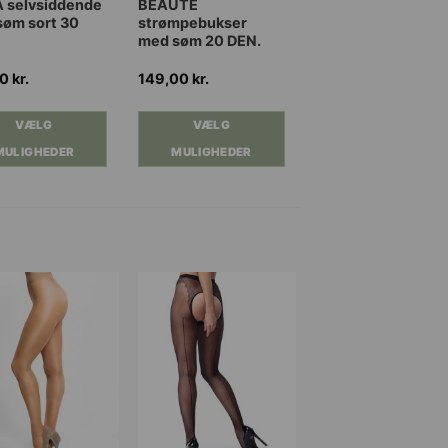
Dette
 selvsiddende
BEAUTÉ
søm sort 30
strømpebukser
vare
med søm 20 DEN.
har
flere
00
kr.
149,00
kr.
nter.
varianter.
ghederne
Mulighederne
VÆLG
VÆLG
kan
MULIGHEDER
MULIGHEDER
es
vælges
på
iden
varesiden