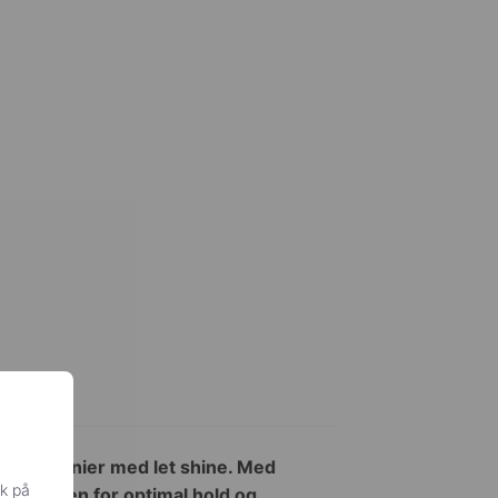
 I 20 denier med let shine. Med
ik på
 i taljen for optimal hold og