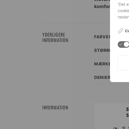
'Det e
komfort. Bomulds
cookie
nedenf
Co
YDERLIGERE
FARVER
INFORMATION
STØRRELSES I
MÆRKE
DENIER
INFORMATION