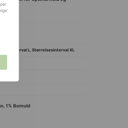
yper
ælge'
relsesinterval L
,
Størrelsesinterval XL
tan, 1% Bomuld