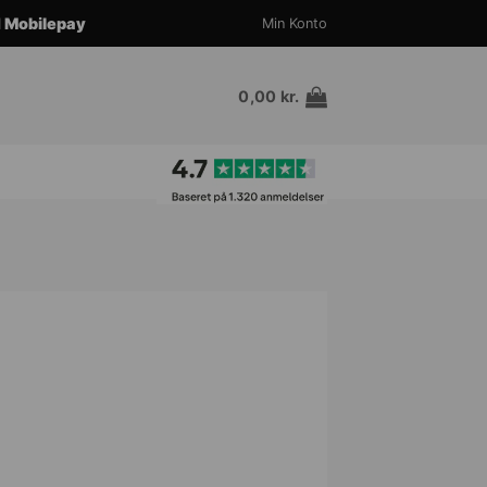
d
Mobilepay
Min Konto
0,00
kr.