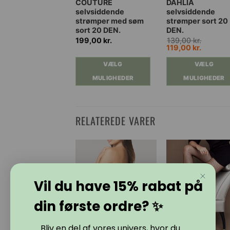
Dette
Dette
COUTURE
DAHLIA
selvsiddende
selvsiddende
vare
vare
strømper med søm
strømper sort 20
har
har
sort 20 DEN.
DEN.
flere
flere
199,00
kr.
139,00
kr.
Den
Den
119,00
kr.
varianter.
varianter.
oprindelige
aktuell
Mulighederne
Mulighederne
pris
pris
VÆLG
VÆLG
var:
er:
kan
kan
139,00 kr..
119,00 k
MULIGHEDER
MULIGHEDER
vælges
vælges
på
på
varesiden
varesiden
RELATEREDE VARER
Vil du have 15% rabat på
din første ordre? ✨
... Bliv en del af vores univers, hvor du