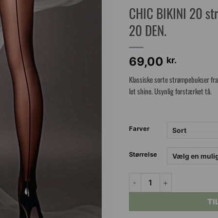
CHIC BIKINI 20 st
20 DEN.
69,00
kr.
Klassiske sorte strømpebukser fra
let shine. Usynlig forstærket tå.
Farver
Størrelse
CHIC BIKINI 20 strømpebu
TI