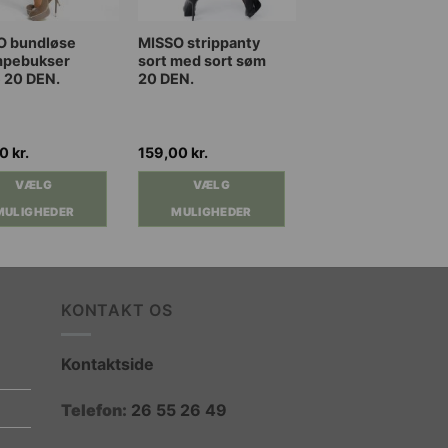
Dette
O bundløse
MISSO strippanty
mpebukser
sort med sort søm
vare
 20 DEN.
20 DEN.
har
flere
nter.
varianter.
00
kr.
159,00
kr.
ghederne
Mulighederne
kan
VÆLG
VÆLG
es
vælges
MULIGHEDER
MULIGHEDER
på
iden
varesiden
KONTAKT OS
Kontaktside
Telefon:
26 55 26 49