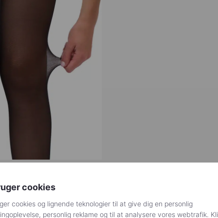
ruger cookies
 strømpebukser med elegant søm og trusselook fra Giulia.
ger cookies og lignende teknologier til at give dig en personlig
ngoplevelse, personlig reklame og til at analysere vores webtrafik. Kl
mønster i mørkere sort nuance og med sort søm. Bred kant