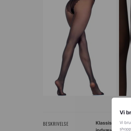
Vi b
Klassiske sorte
Vi bru
BESKRIVELSE
shoppi
indvævet trusse