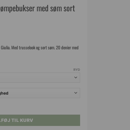
rømpebukser med søm sort
 Giulia. Med trusselook og sort søm. 20 denier med
RYD
kser med søm sort 20 DEN. antal
LFØJ TIL KURV