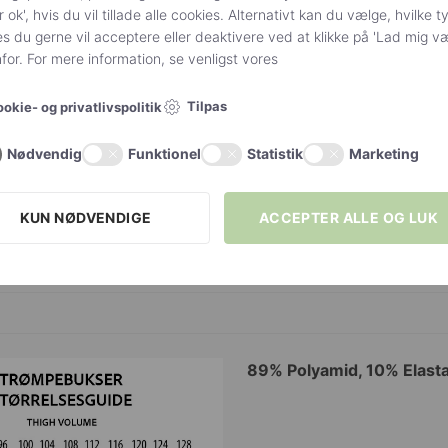
r ok', hvis du vil tillade alle cookies. Alternativt kan du vælge, hvilke t
kile og usynlig forstærket tå. Str. S, M, L, XL.
s du gerne vil acceptere eller deaktivere ved at klikke på 'Lad mig v
or. For mere information, se venligst vores
Tilpas
okie- og privatlivspolitik
Sort
Nødvendig
Funktionel
Statistik
Marketing
NTERVALLER
Størrelsesinterval S
,
Størrelsesinterval M
,
Stør
KUN NØDVENDIGE
ACCEPTER ALLE OG LUK
Giulia
Denier 20
89% Polyamid, 10% Elas