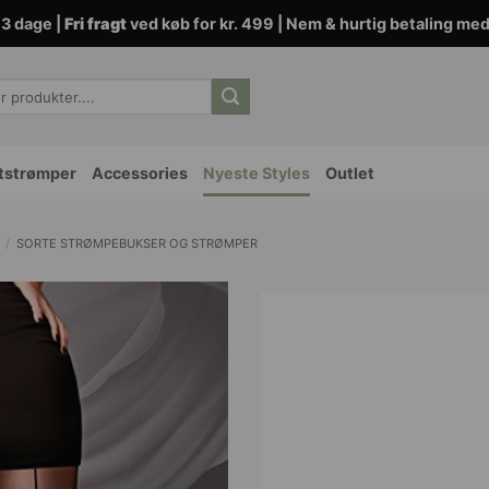
3 dage |
Fri fragt
ved køb for kr. 499 | Nem & hurtig betaling me
tstrømper
Accessories
Nyeste Styles
Outlet
/
SORTE STRØMPEBUKSER OG STRØMPER