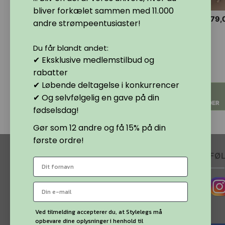
bliver forkælet sammen med 11.000
79,00
kr.
79,
te
Dette
Dette
SO bundløse
MAMA
RETE net
andre strømpeentusiaster!
ømpebukser sort
graviditetsstrømpebukser
strømpebukser
vare
vare
 blonde 20 DEN.
sort, tan og neutral 40
sort, beige
har
har
Du får blandt andet:
DEN.
eller bordeaux
e
flere
flere
✔ Eksklusive medlemstilbud og
anter.
varianter.
varianter.
rabatter
,00
kr.
ighederne
Mulighederne
Mulighederne
✔ Løbende deltagelse i konkurrencer
VÆLG
VÆLG
kan
kan
VÆLG
✔ Og selvfølgelig en gave på din
ges
vælges
vælges
MULIGHEDER
MULIGHEDER
MULIGHEDER
fødselsdag!
på
på
siden
varesiden
varesiden
Gør som 12 andre og få 15% på din
første ordre!
MINE SIDER
FØ
Min Konto
Få svar på dine spørgsmål
Ved tilmelding accepterer du, at Stylelegs må
opbevare dine oplysninger i henhold til
Handelsbetingelser og