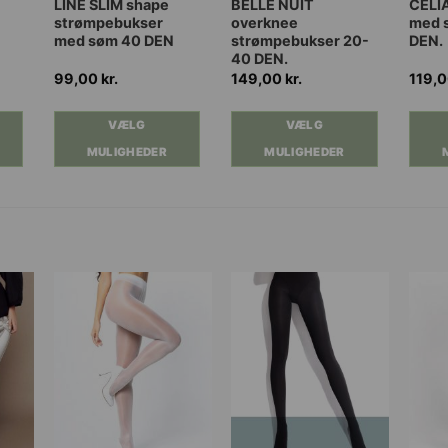
Dette
Dette
Dette
LINE SLIM shape
BELLE NUIT
CELIA
strømpebukser
overknee
med 
vare
vare
vare
med søm 40 DEN
strømpebukser 20-
DEN.
har
har
har
40 DEN.
flere
flere
flere
99,00
kr.
149,00
kr.
119,
varianter.
varianter.
varia
e
Mulighederne
Mulighederne
Muli
VÆLG
VÆLG
kan
kan
kan
r..
MULIGHEDER
MULIGHEDER
vælges
vælges
vælg
på
på
på
varesiden
varesiden
vares