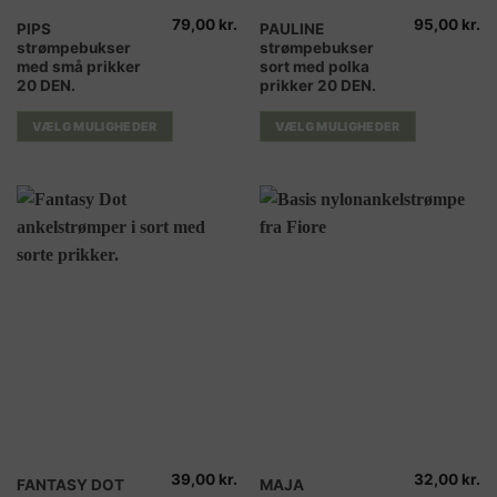
79,00
kr.
95,00
kr.
Dette
Dette
PIPS
PAULINE
strømpebukser
strømpebukser
vare
vare
med små prikker
sort med polka
har
har
20 DEN.
prikker 20 DEN.
flere
flere
varianter.
varianter.
VÆLG MULIGHEDER
VÆLG MULIGHEDER
Mulighederne
Mulighederne
kan
kan
vælges
vælges
på
på
varesiden
varesiden
39,00
kr.
32,00
kr.
Dette
Dette
FANTASY DOT
MAJA