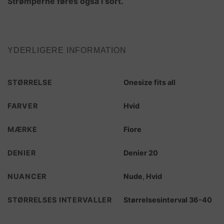
Strømperne føres også i sort.
YDERLIGERE INFORMATION
STØRRELSE
Onesize fits all
FARVER
Hvid
MÆRKE
Fiore
DENIER
Denier 20
NUANCER
Nude
,
Hvid
STØRRELSES INTERVALLER
Størrelsesinterval 36-40