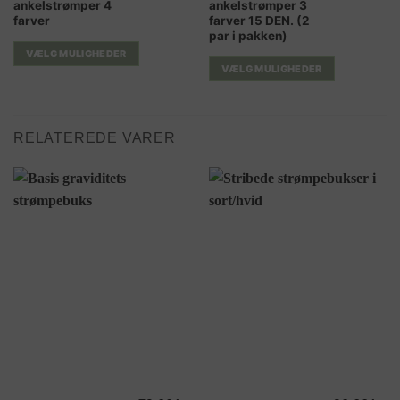
ankelstrømper 4
ankelstrømper 3
vare
vare
farver
farver 15 DEN. (2
har
har
par i pakken)
flere
flere
VÆLG MULIGHEDER
varianter.
varianter.
VÆLG MULIGHEDER
Mulighederne
Mulighederne
kan
kan
vælges
vælges
RELATEREDE VARER
på
på
varesiden
varesiden