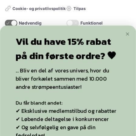
Tilpas
Cookie- og privatlivspolitik
Nødvendig
Funktionel
Statistik
Marketing
Vil du have 15% rabat
+20.000
følgere
ACCEPTER ALLE OG LUK
på din første ordre? 🖤
... Bliv en del af vores univers, hvor du
KUN NØDVENDIGE
bliver forkælet sammen med 10.000
YDERLIGERE INFO
andre strømpeentusiaster!
Strømpebukser
Du får blandt andet:
Plussize
✔ Eksklusive medlemstilbud og rabatter
✔ Løbende deltagelse i konkurrencer
Selvsiddende strømper
✔ Og selvfølgelig en gave på din
Ideen til StyleLegs
fødselsdag!