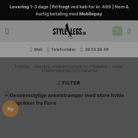
Fortsæt
Levering
1-3 dage |
Fri fragt
ved køb for kr. 499 | Nem &
til
hurtig betaling med
Mobilepay
indhold
Mail
Telefontider
26 55 26 49
FORSIDE
/
FARVEDE STRØMPEBUKSER OG STRØMPER
/
HVIDE
STRØMPEBUKSER OG STRØMPER
FILTER
Ny