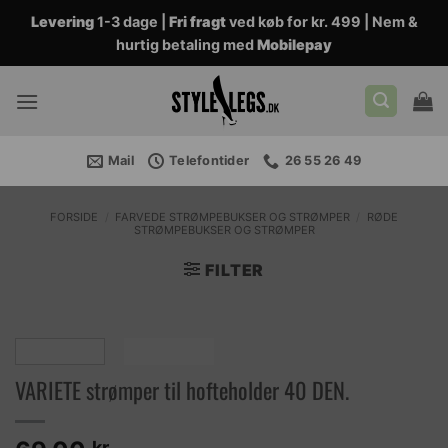
Fortsæt
Levering
1-3 dage |
Fri fragt
ved køb for kr. 499 | Nem &
til
hurtig betaling med
Mobilepay
indhold
Mail
Telefontider
26 55 26 49
FORSIDE
/
FARVEDE STRØMPEBUKSER OG STRØMPER
/
RØDE
STRØMPEBUKSER OG STRØMPER
FILTER
VARIETE strømper til hofteholder 40 DEN.
kr.