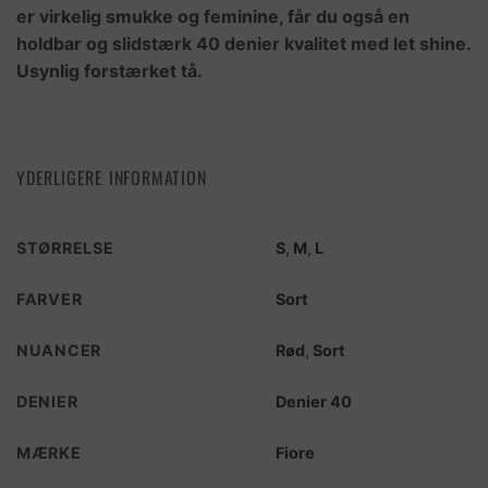
er virkelig smukke og feminine, får du også en
holdbar og slidstærk 40 denier kvalitet med let shine.
Usynlig forstærket tå.
YDERLIGERE INFORMATION
STØRRELSE
S
,
M
,
L
FARVER
Sort
NUANCER
Rød
,
Sort
DENIER
Denier 40
MÆRKE
Fiore