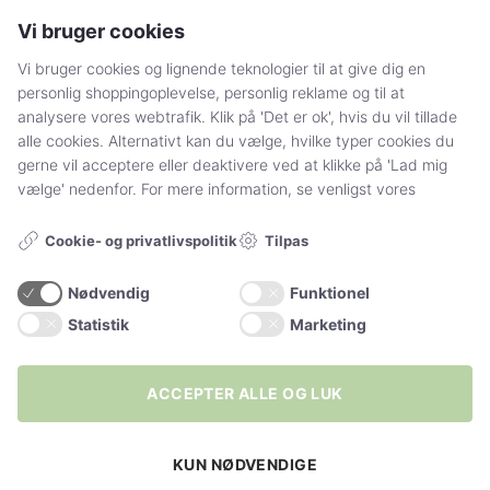
Vi bruger cookies
Sådan handler du hos Stylelegs.dk
Vi bruger cookies og lignende teknologier til at give dig en
personlig shoppingoplevelse, personlig reklame og til at
FØLG OS
analysere vores webtrafik. Klik på 'Det er ok', hvis du vil tillade
alle cookies. Alternativt kan du vælge, hvilke typer cookies du
gerne vil acceptere eller deaktivere ved at klikke på 'Lad mig
vælge' nedenfor. For mere information, se venligst vores
Tilpas
Cookie- og privatlivspolitik
+20.000
følgere
Nødvendig
Funktionel
Vil du have 15% rabat
Statistik
Marketing
på din første ordre? 🖤
YDERLIGERE INFO
ACCEPTER ALLE OG LUK
... Bliv en del af vores univers, hvor du
Strømpebukser
bliver forkælet sammen med 10.000
KUN NØDVENDIGE