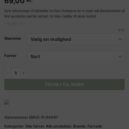
69,00
Sorte nylonstrømper til hofteholder fra Fiore. Strømperne har et smukt rødt blomstermønster på
låret og afsluttes med flot rød kant. Let shine i holdbar 40 denier kvalitet.
Udsolgt i str. L.
RYD
Størrelse
Farver
VARIETE strømper til hofteholder 40 DEN. antal
TILFØJ TIL KURV
Varenummer (SKU):
FI.O4097
Kategorier:
Alle farver
,
Alle produkter
,
Brands
,
Farvede