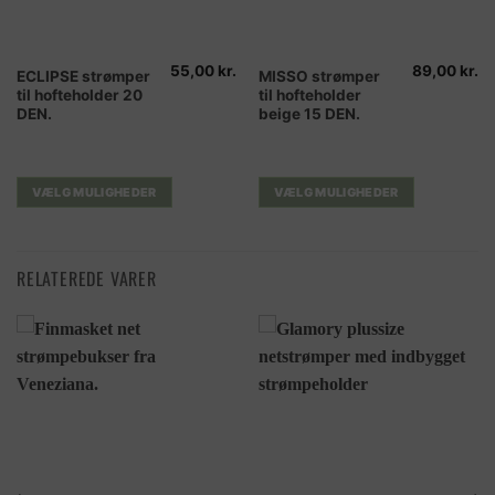
55,00
kr.
89,00
kr.
Dette
Dette
ECLIPSE strømper
MISSO strømper
til hofteholder 20
til hofteholder
vare
vare
DEN.
beige 15 DEN.
har
har
flere
flere
varianter.
varianter.
Mulighederne
Mulighederne
VÆLG MULIGHEDER
VÆLG MULIGHEDER
kan
kan
vælges
vælges
på
på
RELATEREDE VARER
varesiden
varesiden