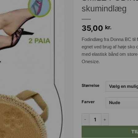
skumindlæg
35,00
kr.
Fodindlæg fra Donna BC til f
egnet ved brug af høje sko 
med elastisk bånd om store- 
Onesize.
Størrelse
Farver
SMILE FODINDLÆG pude me
TI