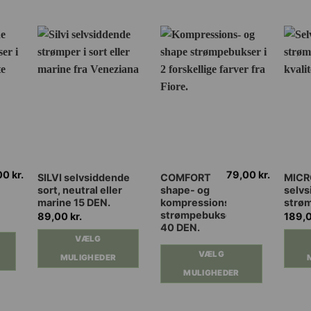
00
kr.
79,00
kr.
Dette
Dette
Dette
SILVI selvsiddende
COMFORT
MICR
sort, neutral eller
shape- og
selv
vare
vare
vare
marine 15 DEN.
kompressions
strø
har
har
har
strømpebukser
89,00
kr.
189,
flere
flere
flere
40 DEN.
VÆLG
varianter.
varianter.
varian
VÆLG
Mulighederne
Mulighederne
Muli
MULIGHEDER
kan
kan
kan
MULIGHEDER
vælges
vælges
vælg
på
på
på