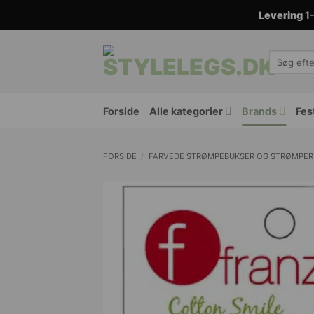
Fortsæt
Levering
1-
til
indhold
Søg
efter:
Forside
Alle kategorier
Brands
Fes
FORSIDE
/
FARVEDE STRØMPEBUKSER OG STRØMPER