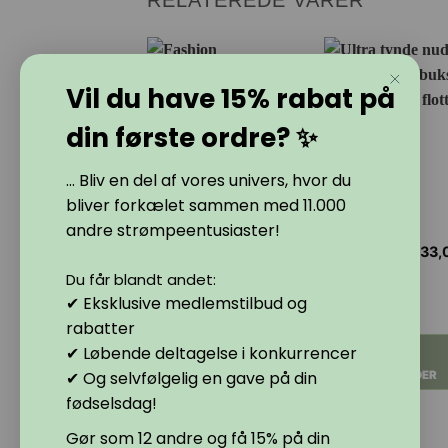
RELATEREDE VARER
på
på
varesiden
varesiden
Vil du have 15% rabat på
din første ordre? ✨
... Bliv en del af vores univers, hvor du
bliver forkælet sammen med 11.000
andre strømpeentusiaster!
95,00
kr.
33,
Dette
Dette
MONIQUE
TAIMA nude
overknee
look
Du får blandt andet:
vare
vare
strømpebukser
strømpebukser
✔ Eksklusive medlemstilbud og
har
har
sort 20-40
3 farver 8 DEN.
flere
flere
rabatter
DEN.
varianter.
varianter.
VÆLG
✔ Løbende deltagelse i konkurrencer
VÆLG
Mulighederne
Mulighederne
✔ Og selvfølgelig en gave på din
MULIGHEDER
kan
kan
MULIGHEDER
fødselsdag!
vælges
vælges
Gør som 12 andre og få 15% på din
på
på