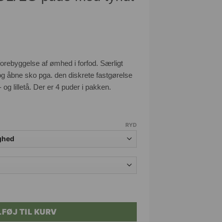
orebyggelse af ømhed i forfod. Særligt
og åbne sko pga. den diskrete fastgørelse
og lilletå. Der er 4 puder i pakken.
RYD
d tyndt skumindlæg antal
LFØJ TIL KURV