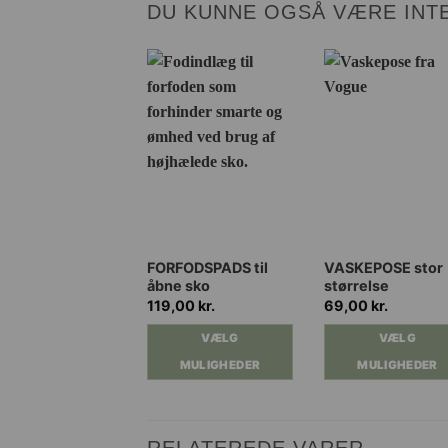
DU KUNNE OGSÅ VÆRE INTE
Dette
Dette
FORFODSPADS til
VASKEPOSE stor
åbne sko
størrelse
vare
vare
119,00
kr.
69,00
kr.
har
har
flere
flere
VÆLG
VÆLG
varianter.
varianter.
MULIGHEDER
MULIGHEDER
Mulighederne
Mulighederne
kan
kan
vælges
vælges