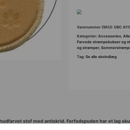
Varenummer (SKU):
DBC.611
Kategorier:
Accessories
,
Alle
Farvede strømpebukser og s
og strømper
,
Sommerstrømp
Tag:
Se alle skoindlæg
 hudfarvet stof med antiskrid. Forfodspuden har et lag 
ning. Dermed undgår du at få ømme forfødder, når du eks