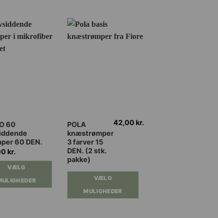
42,00
kr.
79,0
Dette
Dette
O 60
POLA
MAMA
siddende
knæstrømper
graviditetsstrømp
vare
vare
mper 60 DEN.
3 farver 15
sort, tan og neutra
har
har
DEN. (2 stk.
DEN.
00
kr.
flere
flere
pakke)
VÆLG
ter.
varianter.
varianter.
VÆLG
VÆLG
ghederne
Mulighederne
Mulighederne
MULIGHEDER
MULIGHEDER
kan
kan
MULIGHEDER
es
vælges
vælges
på
på