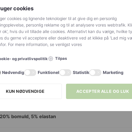
s med 2 diskrete hudfarvede elastiske bånd om storetå og
ruger cookies
l til åbne sko. Indlægget kan bruges både med og uden s
ger cookies og lignende teknologier til at give dig en personlig
på, tager du bare indlægget på først og strømperne uden
ngoplevelse, personlig reklame og til at analysere vores webtrafik. Kl
r ok', hvis du vil tillade alle cookies. Alternativt kan du vælge, hvilke t
s du gerne vil acceptere eller deaktivere ved at klikke på 'Lad mig v
or. For mere information, se venligst vores
Tilpas
okie- og privatlivspolitik
Onesize fits all
Nødvendig
Funktionel
Statistik
Marketing
Nude
Donna BC
KUN NØDVENDIGE
ACCEPTER ALLE OG LUK
 20% bomuld, 5% elastan