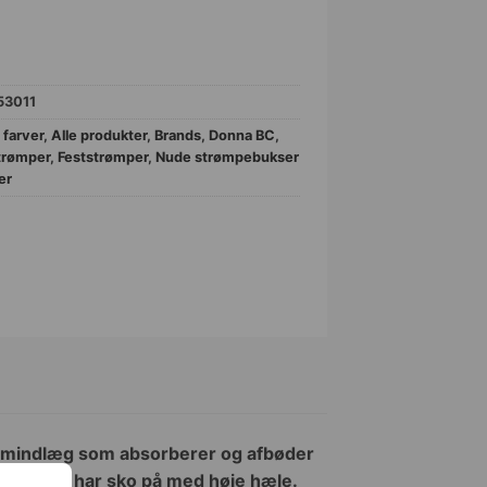
53011
 farver
,
Alle produkter
,
Brands
,
Donna BC
,
trømper
,
Feststrømper
,
Nude strømpebukser
er
skumindlæg som absorberer og afbøder
empelvis har sko på med høje hæle.