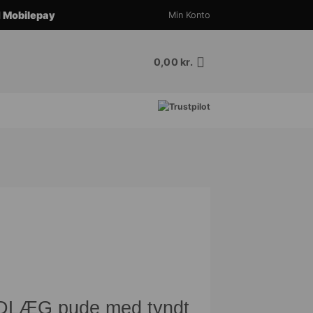
d
Mobilepay
Min Konto
0,00
kr.
LÆG pude med tyndt