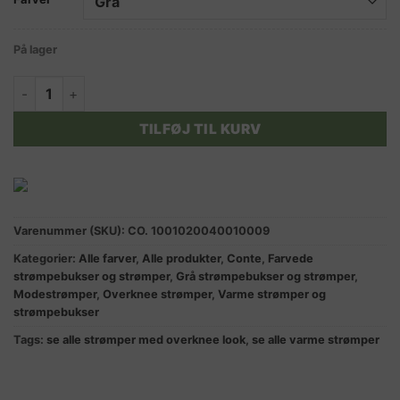
På lager
RIBBON overknee strømper meleret grå antal
TILFØJ TIL KURV
Varenummer (SKU):
CO. 1001020040010009
Kategorier:
Alle farver
,
Alle produkter
,
Conte
,
Farvede
strømpebukser og strømper
,
Grå strømpebukser og strømper
,
Modestrømper
,
Overknee strømper
,
Varme strømper og
strømpebukser
Tags:
se alle strømper med overknee look
,
se alle varme strømper