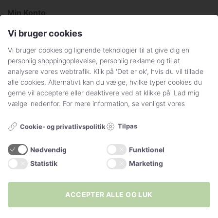
Min Konto
Få svar på dine spørgsmål
Vi bruger cookies
Handelsbetingelser og persondatapolitik
Vi bruger cookies og lignende teknologier til at give dig en
personlig shoppingoplevelse, personlig reklame og til at
Sådan handler du hos Stylelegs.dk
analysere vores webtrafik. Klik på 'Det er ok', hvis du vil tillade
alle cookies. Alternativt kan du vælge, hvilke typer cookies du
gerne vil acceptere eller deaktivere ved at klikke på 'Lad mig
FØLG OS
vælge' nedenfor. For mere information, se venligst vores
Tilpas
Cookie- og privatlivspolitik
Nødvendig
Funktionel
Statistik
Marketing
+20.000
følgere
ACCEPTER ALLE OG LUK