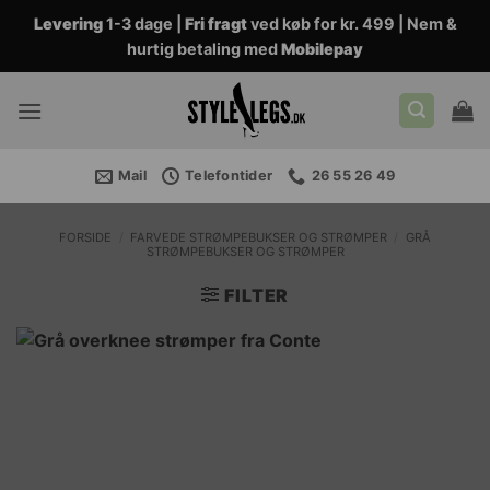
Fortsæt
Levering
1-3 dage |
Fri fragt
ved køb for kr. 499 | Nem &
til
hurtig betaling med
Mobilepay
indhold
Mail
Telefontider
26 55 26 49
FORSIDE
/
FARVEDE STRØMPEBUKSER OG STRØMPER
/
GRÅ
STRØMPEBUKSER OG STRØMPER
FILTER