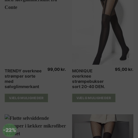
99,00
kr.
95,00
kr.
Dette
Dette
TRENDY overknee
MONIQUE
strømper sorte
overknee
vare
vare
med
strømpebukser
har
har
sølvglimmerkant
sort 20-40 DEN.
flere
flere
varianter.
varianter.
VÆLG MULIGHEDER
VÆLG MULIGHEDER
Mulighederne
Mulighederne
kan
kan
vælges
vælges
på
på
varesiden
varesiden
-22%