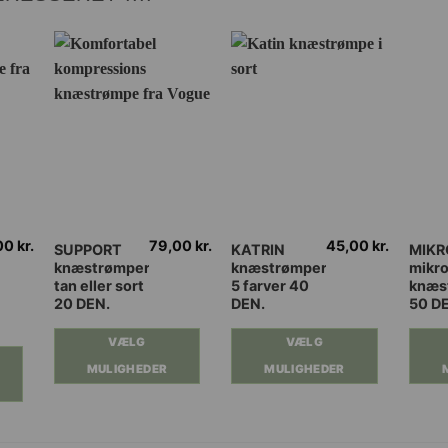
00
kr.
79,00
kr.
45,00
kr.
Dette
Dette
Dette
SUPPORT
KATRIN
MIKR
knæstrømper
knæstrømper
mikro
vare
vare
vare
tan eller sort
5 farver 40
knæs
har
har
har
20 DEN.
DEN.
50 D
flere
flere
flere
varianter.
varianter.
varian
VÆLG
VÆLG
Mulighederne
Mulighederne
Muli
MULIGHEDER
MULIGHEDER
kan
kan
kan
vælges
vælges
vælg
på
på
på