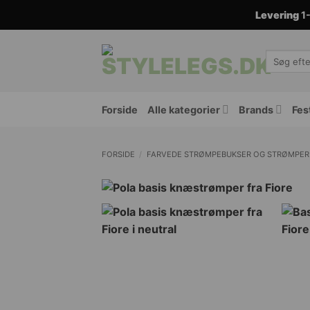
Fortsæt
Levering
1-
til
indhold
Søg
efter:
Forside
Alle kategorier
Brands
Fes
FORSIDE
/
FARVEDE STRØMPEBUKSER OG STRØMPER