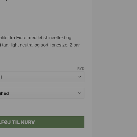
tet fra Fiore med let shineeffekt og
i tan, light neutral og sort i onesize. 2 par
RYD
 15 DEN. (2 stk. pakke) antal
LFØJ TIL KURV