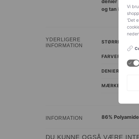
denier kvalitet 
Vi bru
og tan i onesize
shoppi
'Det e
cookie
nedenf
YDERLIGERE
STØRRELSE
INFORMATION
Co
FARVER
DENIER
MÆRKE
86% Polyamide,
INFORMATION
DU KUNNE OGSÅ VÆRE INTE