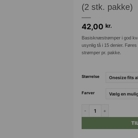
(2 stk. pakke)
42,00
kr.
Basisknæstrømper i god kvali
usynlig tå i 15 denier. Føres 
strømper pr. pakke.
Størrelse
Farver
POLA knæstrømper 3 farver
TI