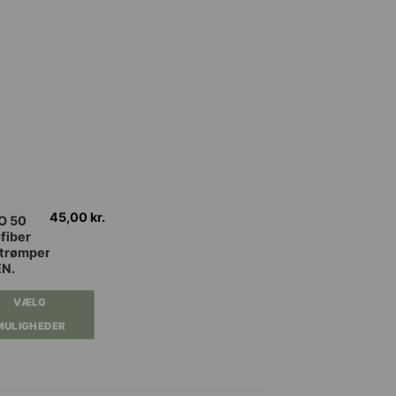
45,00
kr.
O 50
fiber
trømper
EN.
ter.
VÆLG
ghederne
MULIGHEDER
es