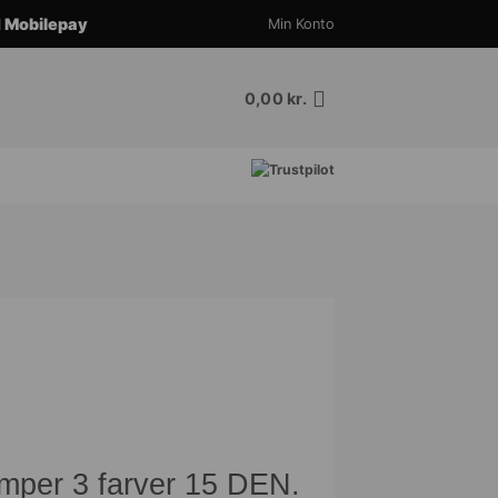
d
Mobilepay
Min Konto
0,00
kr.
per 3 farver 15 DEN.