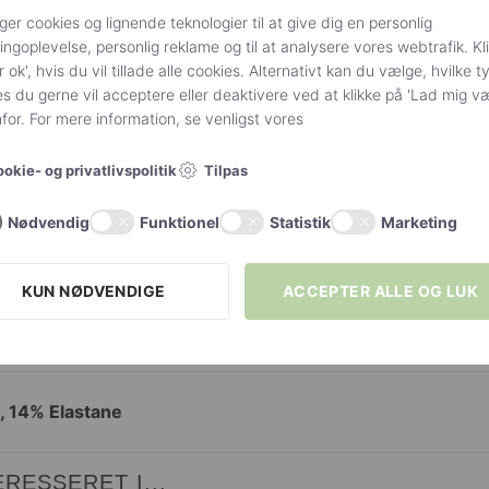
med let shine. Usynlig tå. Der er 2 par strømper i pakken. 
ger cookies og lignende teknologier til at give dig en personlig
.
ngoplevelse, personlig reklame og til at analysere vores webtrafik. Kl
r ok', hvis du vil tillade alle cookies. Alternativt kan du vælge, hvilke t
s du gerne vil acceptere eller deaktivere ved at klikke på 'Lad mig v
or. For mere information, se venligst vores
Onesize fits all
Tilpas
okie- og privatlivspolitik
Tan
,
Light neutral
,
Sort
Nødvendig
Funktionel
Statistik
Marketing
Denier 15
KUN NØDVENDIGE
ACCEPTER ALLE OG LUK
Fiore
 14% Elastane
RESSERET I...