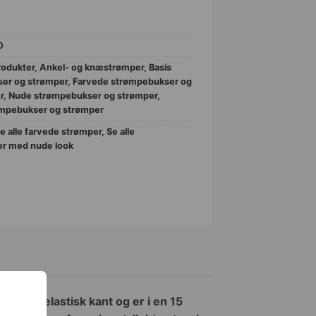
0
rodukter
,
Ankel- og knæstrømper
,
Basis
er og strømper
,
Farvede strømpebukser og
r
,
Nude strømpebukser og strømper
,
ømpebukser og strømper
e alle farvede strømper
,
Se alle
er med nude look
r bred elastisk kant og er i en 15