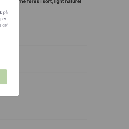
Strømperne føres i sort, light naturel
ik på
yper
ælge'