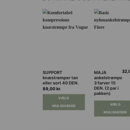
32,
Dette
Dette
SUPPORT
MAJA
knæstrømper tan
ankelstrømper
vare
vare
eller sort 40 DEN.
3 farver 15
har
har
DEN. (2 par i
89,00
kr.
flere
flere
pakken)
VÆLG
varianter.
varianter.
VÆLG
Mulighederne
Mulighederne
MULIGHEDER
kan
kan
MULIGHEDER
vælges
vælges
på
på