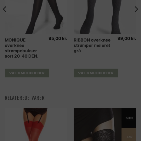
95,00
kr.
99,00
kr.
Dette
Dette
MONIQUE
RIBBON overknee
overknee
strømper meleret
vare
vare
strømpebukser
grå
har
har
sort 20-40 DEN.
flere
flere
varianter.
varianter.
Mulighederne
Mulighederne
VÆLG MULIGHEDER
VÆLG MULIGHEDER
kan
kan
vælges
vælges
på
på
RELATEREDE VARER
varesiden
varesiden