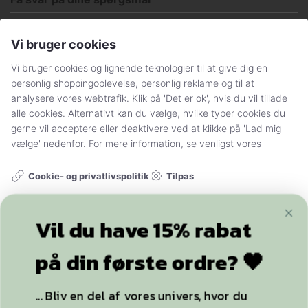
Handelsbetingelser og persondatapolitik
Vi bruger cookies
Sådan handler du hos Stylelegs.dk
Vi bruger cookies og lignende teknologier til at give dig en
personlig shoppingoplevelse, personlig reklame og til at
FØLG OS
analysere vores webtrafik. Klik på 'Det er ok', hvis du vil tillade
alle cookies. Alternativt kan du vælge, hvilke typer cookies du
gerne vil acceptere eller deaktivere ved at klikke på 'Lad mig
vælge' nedenfor. For mere information, se venligst vores
Tilpas
Cookie- og privatlivspolitik
+20.000
følgere
Nødvendig
Funktionel
Vil du have 15% rabat
Statistik
Marketing
på din første ordre? 🖤
YDERLIGERE INFO
ACCEPTER ALLE OG LUK
... Bliv en del af vores univers, hvor du