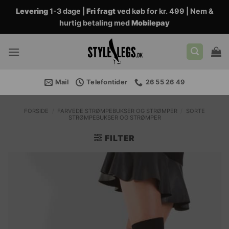
Fortsæt
Levering
1-3 dage |
Fri fragt
ved køb for kr. 499 | Nem &
til
hurtig betaling med
Mobilepay
indhold
Mail
Telefontider
26 55 26 49
FORSIDE
/
FARVEDE STRØMPEBUKSER OG STRØMPER
/
SORTE
STRØMPEBUKSER OG STRØMPER
FILTER