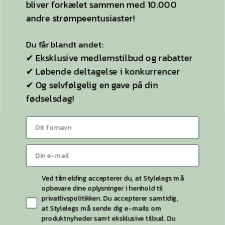
bliver forkælet sammen med 10.000
Strømpebukser
KUN NØDVENDIGE
andre strømpeentusiaster!
Plussize
Selvsiddende strømper
Du får blandt andet:
✔ Eksklusive medlemstilbud og rabatter
Ideen til StyleLegs
✔ Løbende deltagelse i konkurrencer
Bag Stylelegs
✔ Og selvfølgelig en gave på din
fødselsdag!
Sitemap
KONTAKT OS
Kontaktside
Telefon:
26 55 26 49
Ved tilmelding accepterer du, at Stylelegs må
opbevare dine oplysninger i henhold til
privatlivspolitikken. Du accepterer samtidig,
at Stylelegs må sende dig e-mails om
produktnyheder samt eksklusive tilbud. Du