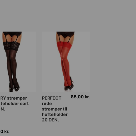
på
iden
varesiden
85,00
kr.
Dette
RY strømper
PERFECT
ofteholder sort
røde
vare
EN.
strømper til
har
hofteholder
flere
20 DEN.
nter.
varianter.
00
kr.
ghederne
Mulighederne