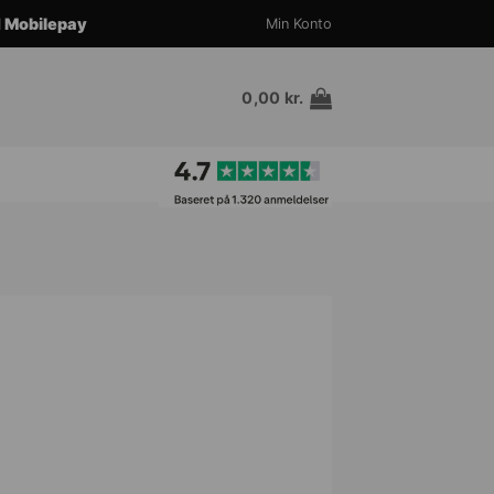
d
Mobilepay
Min Konto
0,00
kr.