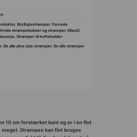
1H
rodukter
,
Bryllupsstrømper
,
Farvede
Hvide strømpebukser og strømper
,
MissO
,
lussize
,
Strømper til hofteholder
r
,
Se alle plus size strømper
,
Se alle strømper
n 10 cm forstærket kant og er i en flot
ner meget. Strømpen kan fint bruges