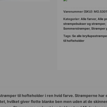
Varenummer (SKU):
MO.S30
Kategorier:
Alle farver
,
Alle p
strømpebukser og strømper
,
Sommerstrømper
,
Strømper p
Tags:
Se alle bryllupsstrømpe
til hofteholder
trømper til hofteholder i ren hvid farve. Strømperne har e
litet, hvilket giver flotte blanke ben men uden at de skin