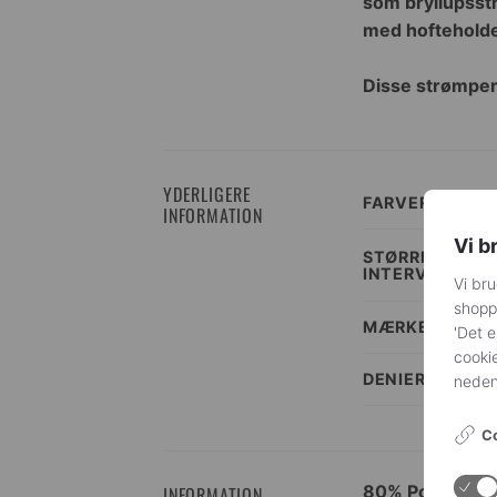
som bryllupsstr
med hofteholder
Disse strømper t
YDERLIGERE
FARVER
INFORMATION
Vi b
STØRRELSES
INTERVALLER
Vi bru
shoppi
MÆRKE
'Det e
cookie
DENIER
nedenf
Co
80% Polyamid, 
INFORMATION