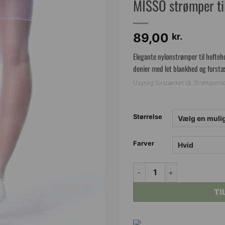
MISSO strømper til
89,00
kr.
Elegante nylonstrømper til hofteho
denier med let blankhed og forstæ
Usynlig forstærket tå. Strømperne 
Størrelse
Farver
MISSO strømper til hofteh
TI