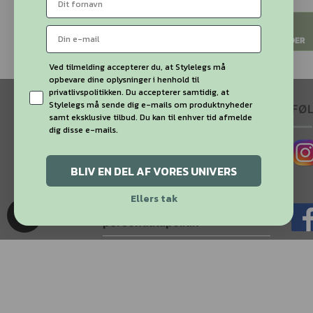
kan
kan
VÆLG
VÆLG
VÆLG
ges
vælges
vælges
MULIGHEDER
på
på
MULIGHEDER
MULIGHEDER
siden
varesiden
varesiden
Ved tilmelding accepterer du, at Stylelegs må
opbevare dine oplysninger i henhold til
privatlivspolitikken. Du accepterer samtidig, at
Stylelegs må sende dig e-mails om produktnyheder
MINE SIDER
FØ
samt eksklusive tilbud. Du kan til enhver tid afmelde
dig disse e-mails.
Min Konto
BLIV EN DEL AF VORES UNIVERS
Få svar på dine spørgsmål
Ellers tak
Handelsbetingelser og
persondatapolitik
Sådan handler du hos
Stylelegs.dk