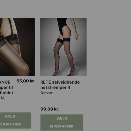
55,00
kr.
Dette
ANCE
RETE selvsiddende
per til
netstrømper 4
vare
holder
farver
har
EN.
flere
nter.
varianter.
99,00
kr.
ghederne
Mulighederne
VÆLG
VÆLG
kan
MULIGHEDER
MULIGHEDER
es
vælges