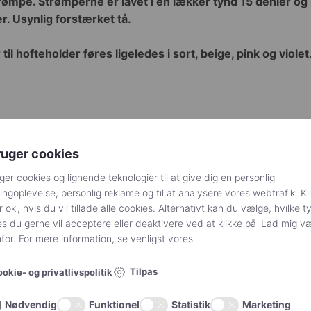
ømpe. Strømperne er lavet i en lækker tynd 15 denier og pa
. Usynlig forstærket tå.
il hofteholder føres ligeledes i sort, beige, pink og violet
Hvid
ruger cookies
Størrelsesinterval S
,
Størrelsesinterval M
,
Størrelses
Størrelsesinterval 2XL
ger cookies og lignende teknologier til at give dig en personlig
ngoplevelse, personlig reklame og til at analysere vores webtrafik. Kl
MissO
r ok', hvis du vil tillade alle cookies. Alternativt kan du vælge, hvilke t
s du gerne vil acceptere eller deaktivere ved at klikke på 'Lad mig v
Denier 15
or. For mere information, se venligst vores
Tilpas
okie- og privatlivspolitik
Nødvendig
Funktionel
Statistik
Marketing
20% Elastan