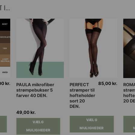
I...
00
kr.
85,00
kr.
Dette
Dette
Dette
PAULA mikrofiber
PERFECT
ROM
strømpebukser 5
strømper til
strøm
vare
vare
vare
farver 40 DEN.
hofteholder
hofte
har
har
har
sort 20
20 D
flere
flere
flere
DEN.
varianter.
varianter.
varia
49,00
kr.
Mulighederne
Mulighederne
Muli
VÆLG
VÆLG
kan
kan
kan
MULIGHEDER
MULIGHEDER
vælges
vælges
vælg