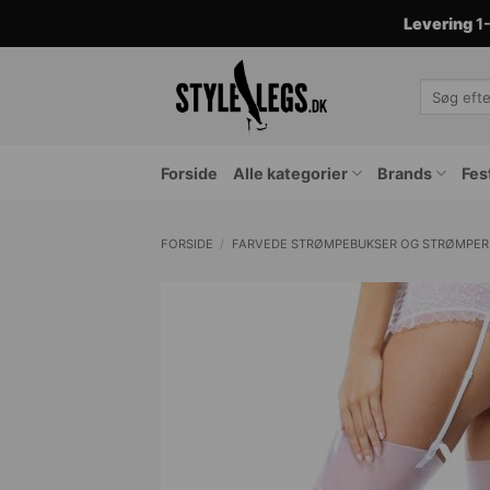
Fortsæt
Levering
1-
til
indhold
Søg
efter:
Forside
Alle kategorier
Brands
Fes
FORSIDE
/
FARVEDE STRØMPEBUKSER OG STRØMPER