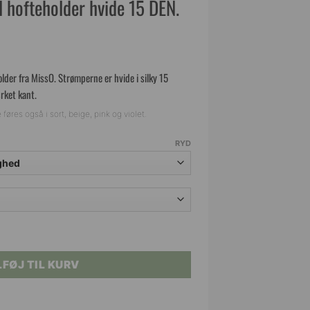
 hofteholder hvide 15 DEN.
lder fra MissO. Strømperne er hvide i silky 15
rket kant.
føres også i sort, beige, pink og violet.
RYD
older hvide 15 DEN. antal
LFØJ TIL KURV