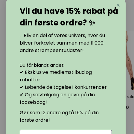
på
på
Vil du have 15% rabat på
siden
varesiden
varesiden
RELATEREDE VARER
din første ordre? ✨
... Bliv en del af vores univers, hvor du
bliver forkælet sammen med 11.000
andre strømpeentusiaster!
Du får blandt andet:
✔ Eksklusive medlemstilbud og
rabatter
✔ Løbende deltagelse i konkurrencer
✔ Og selvfølgelig en gave på din
55,00
kr.
te
Dette
Dette
IELLE
TOTAL-SLIM
DELIGHT neutral
fødselsdag!
mper til
strømpebukser i 3
strømper til
vare
vare
teholder
farver 20 DEN.
hofteholder 20
har
har
Gør som 12 andre og få 15% på din
 20
DEN.
e
flere
flere
.
første ordre!
anter.
varianter.
varianter.
69,00
kr.
89,00
kr.
ighederne
Mulighederne
Mulighederne