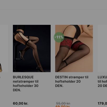
på
på
på
varesiden
varesiden
vares
-11%
Dette
Dette
Dette
e
BURLESQUE
DESTIN strømper til
LUXU
netstrømper til
hofteholder 20
til h
vare
vare
vare
hofteholder 30
DEN.
20 D
har
har
har
DEN.
flere
flere
flere
varianter.
varianter.
varia
60,00
kr.
55,00
kr.
179,
Mulighederne
Mulighederne
Muli
Den
Den
49,00
kr.