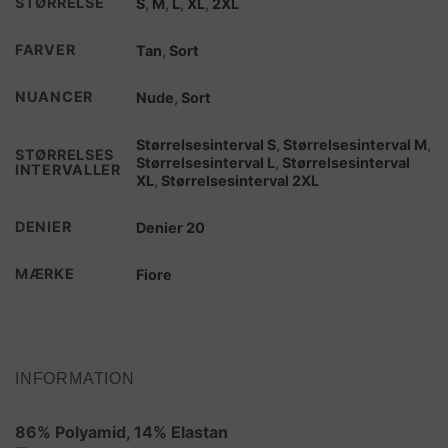
STØRRELSE
S
,
M
,
L
,
XL
,
2XL
FARVER
Tan
,
Sort
NUANCER
Nude
,
Sort
Størrelsesinterval S
,
Størrelsesinterval M
,
STØRRELSES
Størrelsesinterval L
,
Størrelsesinterval
INTERVALLER
XL
,
Størrelsesinterval 2XL
DENIER
Denier 20
MÆRKE
Fiore
INFORMATION
86% Polyamid, 14% Elastan