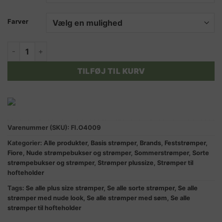
Farver
MARLENA strømper til hofteholder sort og tan 20 DEN. antal
TILFØJ TIL KURV
Varenummer (SKU):
FI.O4009
Kategorier:
Alle produkter
,
Basis strømper
,
Brands
,
Feststrømper
,
Fiore
,
Nude strømpebukser og strømper
,
Sommerstrømper
,
Sorte
strømpebukser og strømper
,
Strømper plussize
,
Strømper til
hofteholder
Tags:
Se alle plus size strømper
,
Se alle sorte strømper
,
Se alle
strømper med nude look
,
Se alle strømper med søm
,
Se alle
strømper til hofteholder