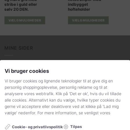
har
har
stribe i guld eller
indbygget
flere
flere
sølv 20 DEN.
hofteholder
varianter.
varianter.
Mulighederne
Mulighederne
VÆLG MULIGHEDER
VÆLG MULIGHEDER
kan
kan
vælges
vælges
på
på
varesiden
varesiden
MINE SIDER
Min Konto
Vi bruger cookies
Få svar på dine spørgsmål
Vi bruger cookies og lignende teknologier til at give dig en
Handelsbetingelser og persondatapolitik
personlig shoppingoplevelse, personlig reklame og til at
analysere vores webtrafik. Klik på 'Det er ok', hvis du vil tillade
Sådan handler du hos Stylelegs.dk
alle cookies. Alternativt kan du vælge, hvilke typer cookies du
gerne vil acceptere eller deaktivere ved at klikke på 'Lad mig
vælge' nedenfor. For mere information, se venligst vores
FØLG OS
Tilpas
Cookie- og privatlivspolitik