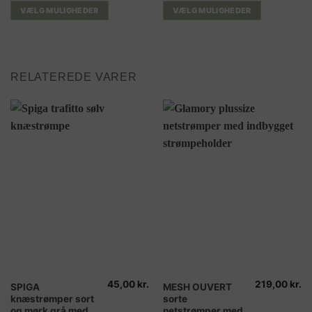
varianter.
varianter.
VÆLG MULIGHEDER
VÆLG MULIGHEDER
Mulighederne
Mulighederne
kan
kan
vælges
vælges
på
på
RELATEREDE VARER
varesiden
varesiden
45,00
kr.
219,00
kr.
Dette
Dette
SPIGA
MESH OUVERT
knæstrømper sort
sorte
vare
vare
og mørk grå med
netstrømper med