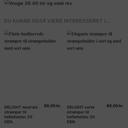
DU KUNNE OGSÅ VÆRE INTERESSERET I...
89,00
kr.
89,00
kr.
Dette
Dette
DELIGHT neutrale
DELIGHT sorte
strømper til
strømper til
vare
vare
hofteholder 20
hofteholder 20
har
har
DEN.
DEN.
flere
flere