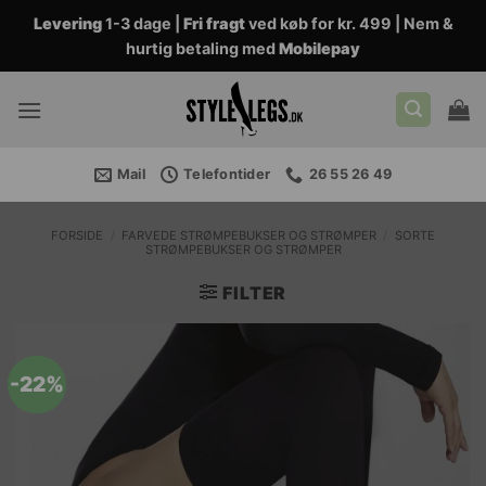
Fortsæt
Levering
1-3 dage |
Fri fragt
ved køb for kr. 499 | Nem &
til
hurtig betaling med
Mobilepay
indhold
Mail
Telefontider
26 55 26 49
FORSIDE
/
FARVEDE STRØMPEBUKSER OG STRØMPER
/
SORTE
STRØMPEBUKSER OG STRØMPER
FILTER
-22%