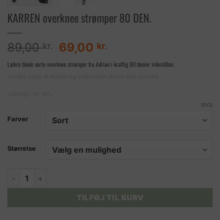
KARREN overknee strømper 80 DEN.
Den
Den
89,00
69,00
kr.
kr.
oprindelige
aktuelle
Lækre bløde sorte overknee strømper fra Adrian i kraftig 80 denier mikrofiber.
pris
pris
Holdes oppe af elastik og indeholder derfor ikke silikone.
var:
er:
89,00 kr..
69,00 kr..
Udsolgt i str. M/L.
RYD
Farver
Størrelse
KARREN overknee strømper 80 DEN. antal
TILFØJ TIL KURV