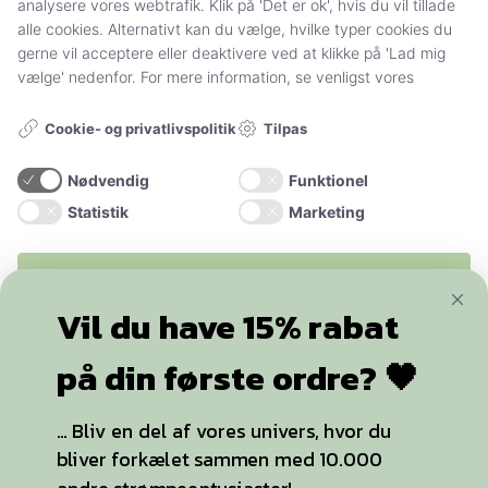
Handelsbetingelser og persondatapolitik
analysere vores webtrafik. Klik på 'Det er ok', hvis du vil tillade
alle cookies. Alternativt kan du vælge, hvilke typer cookies du
Sådan handler du hos Stylelegs.dk
gerne vil acceptere eller deaktivere ved at klikke på 'Lad mig
vælge' nedenfor. For mere information, se venligst vores
FØLG OS
Tilpas
Cookie- og privatlivspolitik
Nødvendig
Funktionel
Statistik
Marketing
ACCEPTER ALLE OG LUK
+20.000
følgere
Vil du have 15% rabat
KUN NØDVENDIGE
på din første ordre? 🖤
YDERLIGERE INFO
... Bliv en del af vores univers, hvor du
bliver forkælet sammen med 10.000
Strømpebukser