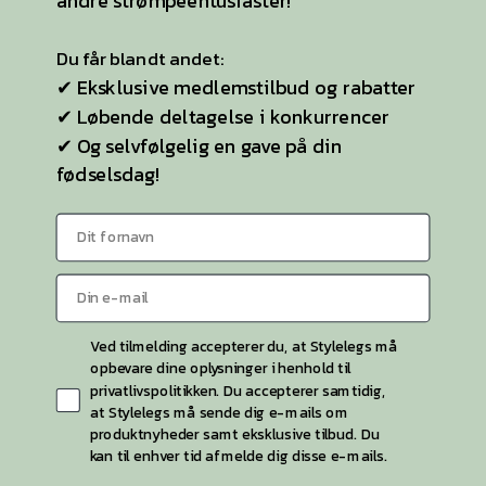
andre strømpeentusiaster!
Plussize
Selvsiddende strømper
Du får blandt andet:
✔ Eksklusive medlemstilbud og rabatter
Ideen til StyleLegs
✔ Løbende deltagelse i konkurrencer
Bag Stylelegs
✔ Og selvfølgelig en gave på din
fødselsdag!
Sitemap
KONTAKT OS
Kontaktside
Telefon:
26 55 26 49
Ved tilmelding accepterer du, at Stylelegs må
opbevare dine oplysninger i henhold til
privatlivspolitikken. Du accepterer samtidig,
at Stylelegs må sende dig e-mails om
produktnyheder samt eksklusive tilbud. Du
kan til enhver tid afmelde dig disse e-mails.
Stylelegs 2026 © | CVR 40786945 | Etableret 2015