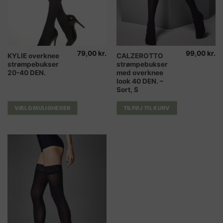
79,00
kr.
99,00
kr.
Dette
KYLIE overknee
CALZEROTTO
strømpebukser
strømpebukser
vare
20-40 DEN.
med overknee
har
look 40 DEN. –
flere
Sort, S
varianter.
Mulighederne
VÆLG MULIGHEDER
TILFØJ TIL KURV
kan
vælges
på
varesiden