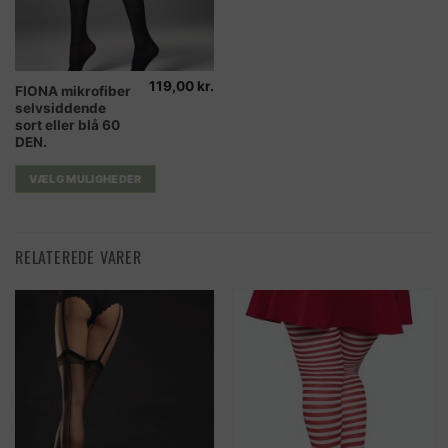
119,00
kr.
Dette
FIONA mikrofiber
selvsiddende
vare
sort eller blå 60
har
DEN.
flere
varianter.
VÆLG MULIGHEDER
Mulighederne
kan
vælges
RELATEREDE VARER
på
varesiden