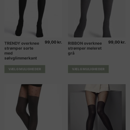
99,00
kr.
99,00
kr.
Dette
Dette
TRENDY overknee
RIBBON overknee
strømper sorte
strømper meleret
vare
vare
med
grå
har
har
sølvglimmerkant
flere
flere
varianter.
varianter.
VÆLG MULIGHEDER
VÆLG MULIGHEDER
Mulighederne
Mulighederne
kan
kan
vælges
vælges
på
på
varesiden
varesiden