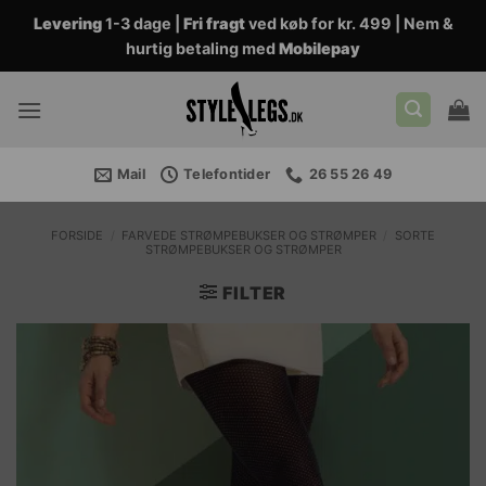
Fortsæt
Levering
1-3 dage |
Fri fragt
ved køb for kr. 499 | Nem &
til
hurtig betaling med
Mobilepay
indhold
Mail
Telefontider
26 55 26 49
FORSIDE
/
FARVEDE STRØMPEBUKSER OG STRØMPER
/
SORTE
STRØMPEBUKSER OG STRØMPER
FILTER