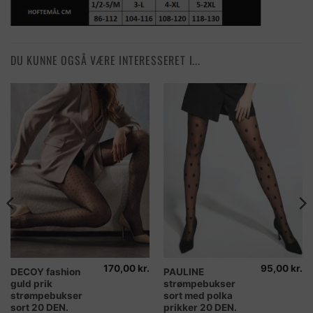
DU KUNNE OGSÅ VÆRE INTERESSERET I...
170,00
kr.
95,00
kr.
Dette
Dette
DECOY fashion
PAULINE
guld prik
strømpebukser
vare
vare
strømpebukser
sort med polka
har
har
sort 20 DEN.
prikker 20 DEN.