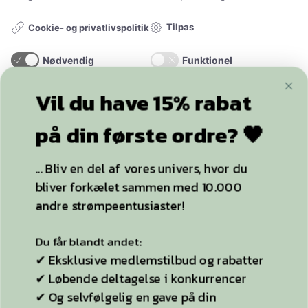
Tilpas
Cookie- og privatlivspolitik
Nødvendig
Funktionel
+20.000
følgere
Statistik
Marketing
Vil du have 15% rabat
ACCEPTER ALLE OG LUK
på din første ordre? 🖤
YDERLIGERE INFO
... Bliv en del af vores univers, hvor du
KUN NØDVENDIGE
bliver forkælet sammen med 10.000
Strømpebukser
andre strømpeentusiaster!
Plussize
Selvsiddende strømper
Du får blandt andet:
✔ Eksklusive medlemstilbud og rabatter
Ideen til StyleLegs
✔ Løbende deltagelse i konkurrencer
Bag Stylelegs
✔ Og selvfølgelig en gave på din