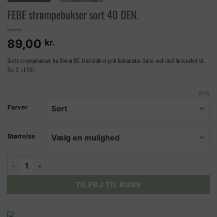
FEBE strømpebukser sort 40 DEN.
89,00
kr.
Sorte strømpebukser fra Donna BC. Med diskret prik hulmønster. Semi-mat med forstærket tå.
Str. S til 2XL.
RYD
Farver
Størrelse
FEBE strømpebukser sort 40 DEN. antal
TILFØJ TIL KURV