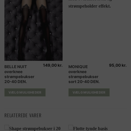
varesiden
varesiden
149,00
kr.
95,00
kr.
Dette
Dette
BELLE NUIT
MONIQUE
overknee
overknee
vare
vare
strømpebukser
strømpebukser
har
har
20-40 DEN.
sort 20-40 DEN.
flere
flere
varianter.
varianter.
VÆLG MULIGHEDER
VÆLG MULIGHEDER
Mulighederne
Mulighederne
kan
kan
vælges
vælges
RELATEREDE VARER
på
på
varesiden
varesiden