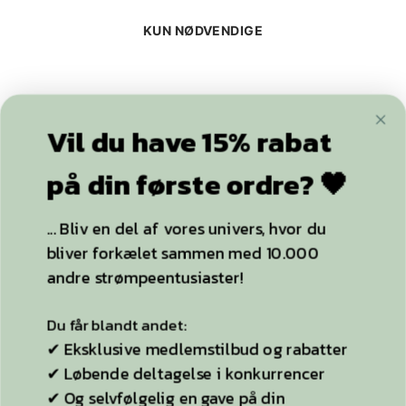
... Bliv en del af vores univers, hvor du
YDERLIGERE INFO
KUN NØDVENDIGE
bliver forkælet sammen med 10.000
andre strømpeentusiaster!
Strømpebukser
Plussize
Du får blandt andet:
✔ Eksklusive medlemstilbud og rabatter
Selvsiddende strømper
✔ Løbende deltagelse i konkurrencer
Ideen til StyleLegs
✔ Og selvfølgelig en gave på din
fødselsdag!
Bag Stylelegs
Sitemap
KONTAKT OS
Kontaktside
Ved tilmelding accepterer du, at Stylelegs må
opbevare dine oplysninger i henhold til
Telefon:
26 55 26 49
privatlivspolitikken. Du accepterer samtidig,