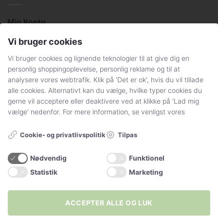
Min Konto
Få svar på dine spørgsmål
Vi bruger cookies
Handelsbetingelser og persondatapolitik
Vi bruger cookies og lignende teknologier til at give dig en
personlig shoppingoplevelse, personlig reklame og til at
Sådan handler du hos Stylelegs.dk
analysere vores webtrafik. Klik på 'Det er ok', hvis du vil tillade
alle cookies. Alternativt kan du vælge, hvilke typer cookies du
gerne vil acceptere eller deaktivere ved at klikke på 'Lad mig
FØLG OS
vælge' nedenfor. For mere information, se venligst vores
Tilpas
Cookie- og privatlivspolitik
Nødvendig
Funktionel
Statistik
Marketing
Vil du have 15% rabat
+20.000
følgere
ACCEPTER ALLE OG LUK
på din første ordre? 🖤