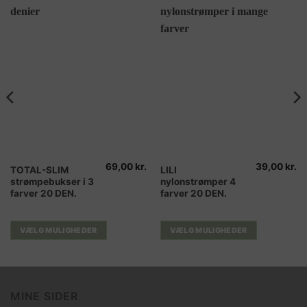
69,00
kr.
39,00
kr.
Dette
Dette
TOTAL-SLIM
LILI
strømpebukser i 3
nylonstrømper 4
vare
vare
farver 20 DEN.
farver 20 DEN.
har
har
flere
flere
varianter.
varianter.
VÆLG MULIGHEDER
VÆLG MULIGHEDER
Mulighederne
Mulighederne
kan
kan
vælges
vælges
på
på
MINE SIDER
varesiden
varesiden