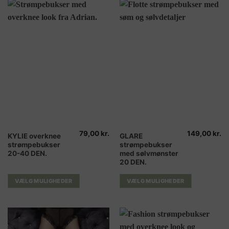
79,00
kr.
149,00
kr.
Dette
Dette
KYLIE overknee
GLARE
strømpebukser
strømpebukser
vare
vare
20-40 DEN.
med sølvmønster
har
har
20 DEN.
flere
flere
varianter.
varianter.
VÆLG MULIGHEDER
VÆLG MULIGHEDER
Mulighederne
Mulighederne
kan
kan
vælges
vælges
på
på