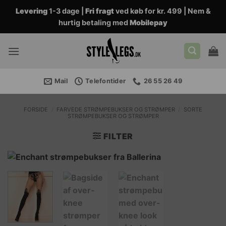
Fortsæt
Levering
1-3 dage |
Fri fragt
ved køb for kr. 499 | Nem &
til
hurtig betaling med
Mobilepay
indhold
Mail
Telefontider
26 55 26 49
FORSIDE
/
FARVEDE STRØMPEBUKSER OG STRØMPER
/
SORTE
STRØMPEBUKSER OG STRØMPER
FILTER