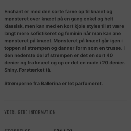
Enchant er med den sorte farve op til knæet og
mønsteret over knæet på en gang enkel og helt
klassisk, men kan med en kort kjole styles til at være
langt mere sofistikeret og feminin når man kan ane
mønsteret på knæet. Mønsteret på knæet går igen i
toppen af strømpen og danner form som en trusse. I
den nederste del af strømpen er det en sort 40
denier og fra knæet og op er det en nude i 20 denier.
Shiny. Forstærket tå.
Strømperne fra Ballerina er let parfumeret.
YDERLIGERE INFORMATION
STØRRELSE
S/M
,
L/XL