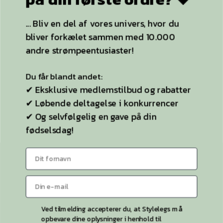
ACCEPTER ALLE OG LUK
YDERLIGERE INFO
... Bliv en del af vores univers, hvor du
bliver forkælet sammen med 10.000
KUN NØDVENDIGE
Strømpebukser
andre strømpeentusiaster!
Plussize
Selvsiddende strømper
Du får blandt andet:
✔ Eksklusive medlemstilbud og rabatter
Ideen til StyleLegs
✔ Løbende deltagelse i konkurrencer
Bag Stylelegs
✔ Og selvfølgelig en gave på din
fødselsdag!
Sitemap
KONTAKT OS
Kontaktside
Telefon:
26 55 26 49
Ved tilmelding accepterer du, at Stylelegs må
opbevare dine oplysninger i henhold til