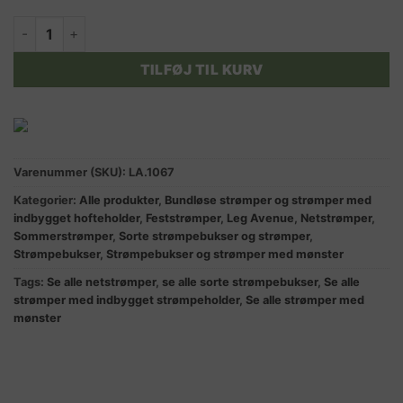
DUCHESS LUX strømper m. indbygget hofteholder antal
TILFØJ TIL KURV
Varenummer (SKU):
LA.1067
Kategorier:
Alle produkter
,
Bundløse strømper og strømper med
indbygget hofteholder
,
Feststrømper
,
Leg Avenue
,
Netstrømper
,
Sommerstrømper
,
Sorte strømpebukser og strømper
,
Strømpebukser
,
Strømpebukser og strømper med mønster
Tags:
Se alle netstrømper
,
se alle sorte strømpebukser
,
Se alle
strømper med indbygget strømpeholder
,
Se alle strømper med
mønster