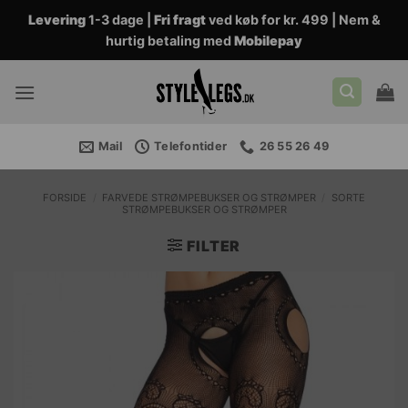
Fortsæt
Levering
1-3 dage |
Fri fragt
ved køb for kr. 499 | Nem &
til
hurtig betaling med
Mobilepay
indhold
Mail
Telefontider
26 55 26 49
FORSIDE
/
FARVEDE STRØMPEBUKSER OG STRØMPER
/
SORTE
STRØMPEBUKSER OG STRØMPER
FILTER