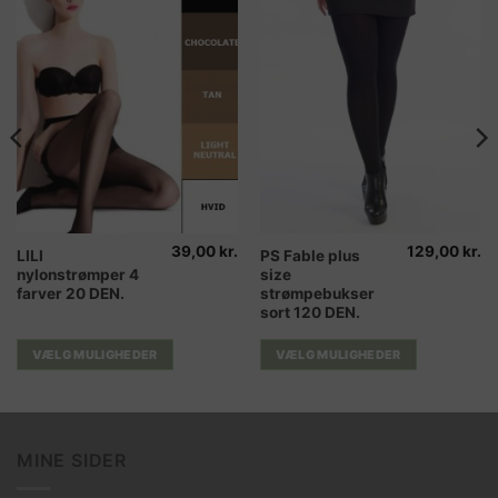
39,00
kr.
129,00
kr.
Dette
Dette
LILI
PS Fable plus
nylonstrømper 4
size
vare
vare
farver 20 DEN.
strømpebukser
har
har
sort 120 DEN.
flere
flere
varianter.
varianter.
VÆLG MULIGHEDER
VÆLG MULIGHEDER
Mulighederne
Mulighederne
kan
kan
vælges
vælges
på
på
MINE SIDER
varesiden
varesiden