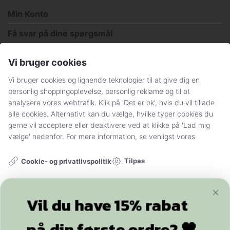
Min Konto
Få svar på dine spørgsmål
Handelsbetingelser og persondatapolitik
Vi bruger cookies
Sådan handler du hos Stylelegs.dk
Vi bruger cookies og lignende teknologier til at give dig en
personlig shoppingoplevelse, personlig reklame og til at
FØLG OS
analysere vores webtrafik. Klik på 'Det er ok', hvis du vil tillade
alle cookies. Alternativt kan du vælge, hvilke typer cookies du
gerne vil acceptere eller deaktivere ved at klikke på 'Lad mig
vælge' nedenfor. For mere information, se venligst vores
Tilpas
Cookie- og privatlivspolitik
Nødvendig
Funktionel
+20.000
følgere
Vil du have 15% rabat
Statistik
Marketing
på din første ordre? 🖤