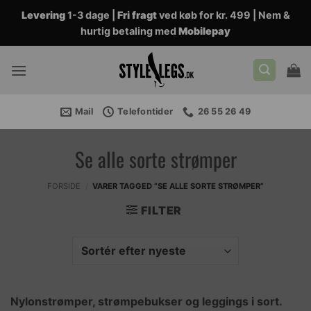
Fortsæt
Levering
1-3 dage |
Fri fragt
ved køb for kr. 499 | Nem &
til
hurtig betaling med
Mobilepay
indhold
Mail
Telefontider
26 55 26 49
Se alle sorte strømper
FORSIDE
/
VARER TAGGED “SE ALLE SORTE STRØMPER”
FILTER
Nylonstrømper, strømpebukser og leggings i sort.