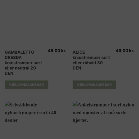
45,00
kr.
49,00
kr.
Dette
Dette
GAMBALETTO
ALICE
DRESDA
knæstrømper sort
vare
vare
knæstrømper sort
eller råhvid 30
har
har
eller neutral 20
DEN.
flere
flere
DEN.
varianter.
varianter.
Mulighederne
Mulighederne
VÆLG MULIGHEDER
VÆLG MULIGHEDER
kan
kan
vælges
vælges
på
på
varesiden
varesiden