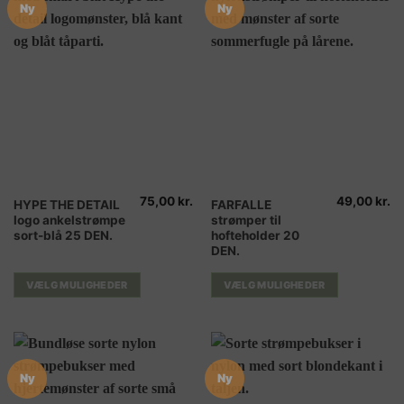
Ny
Ny
75,00
kr.
49,00
kr.
Dette
Dette
HYPE THE DETAIL
FARFALLE
logo ankelstrømpe
strømper til
vare
vare
sort-blå 25 DEN.
hofteholder 20
har
har
DEN.
flere
flere
varianter.
varianter.
VÆLG MULIGHEDER
VÆLG MULIGHEDER
Mulighederne
Mulighederne
kan
kan
vælges
vælges
på
på
varesiden
varesiden
Ny
Ny