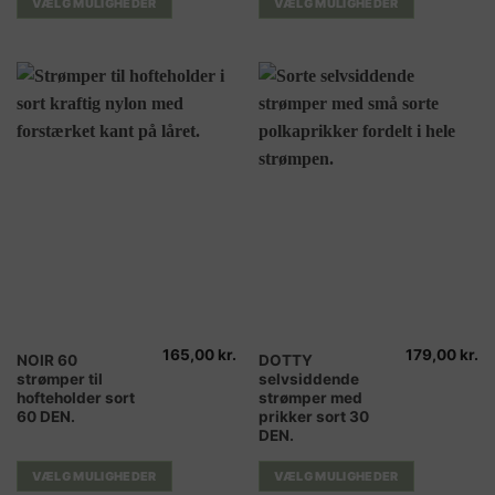
VÆLG MULIGHEDER
VÆLG MULIGHEDER
Mulighederne
Mulighederne
kan
kan
vælges
vælges
på
på
varesiden
varesiden
165,00
kr.
179,00
kr.
Dette
Dette
NOIR 60
DOTTY
strømper til
selvsiddende
vare
vare
hofteholder sort
strømper med
har
har
60 DEN.
prikker sort 30
flere
flere
DEN.
varianter.
varianter.
Mulighederne
Mulighederne
VÆLG MULIGHEDER
VÆLG MULIGHEDER