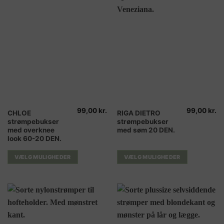
varesiden
varesiden
99,00
kr.
99,00
kr.
Dette
Dette
CHLOE
RIGA DIETRO
strømpebukser
strømpebukser
vare
vare
med overknee
med søm 20 DEN.
har
har
look 60-20 DEN.
flere
flere
varianter.
varianter.
VÆLG MULIGHEDER
VÆLG MULIGHEDER
Mulighederne
Mulighederne
kan
kan
vælges
vælges
på
på
varesiden
varesiden