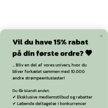
119,00
kr.
69,00
kr.
Dette
Dette
EMMA
VARIETE strømper
selvsiddende
til hofteholder 40
vare
vare
sort 40 DEN.
DEN.
har
har
flere
flere
VÆLG MULIGHEDER
VÆLG MULIGHEDER
varianter.
varianter.
Mulighederne
Mulighederne
kan
kan
Vil du have 15% rabat
vælges
vælges
på
på
på din første ordre? 🖤
varesiden
varesiden
... Bliv en del af vores univers, hvor du
bliver forkælet sammen med 10.000
andre strømpeentusiaster!
Du får blandt andet:
✔ Eksklusive medlemstilbud og rabatter
149,00
kr.
159,00
kr.
Dette
Dette
BEAUTÉ
GRACE
✔ Løbende deltagelse i konkurrencer
strømpebukser
selvsiddende
vare
vare