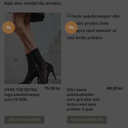
Køb den model du ønsker.
Ny
Ny
75,00
kr.
49,00
kr.
Dette
Dette
HYPE THE DETAIL
ESLI dame
logo ankelstrømpe
ankelsokletter
vare
vare
sort 25 DEN.
sort-grå eller blå-
har
har
turkis med små
flere
flere
prikker 2-pak
varianter.
varianter.
Mulighederne
Mulighederne
VÆLG MULIGHEDER
VÆLG MULIGHEDER
kan
kan