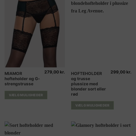
279,00
kr.
299,00
kr.
Dette
Dette
MIAMOR
HOFTEHOLDER
hofteholder og G-
og trusse
vare
vare
strengstrusse
plussize med
har
har
blonder sort eller
flere
flere
rød
VÆLG MULIGHEDER
varianter.
varianter.
Mulighederne
Mulighederne
VÆLG MULIGHEDER
kan
kan
vælges
vælges
på
på
varesiden
varesiden