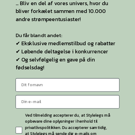
... Bliv en del af vores univers, hvor du
alle cookies. Alternativt kan du vælge, hvilke typer cookies du
bliver forkælet sammen med 10.000
gerne vil acceptere eller deaktivere ved at klikke på 'Lad mig
YDERLIGERE INFO
vælge' nedenfor. For mere information, se venligst vores
andre strømpeentusiaster!
Strømpebukser
Tilpas
Cookie- og privatlivspolitik
Du får blandt andet:
Plussize
✔ Eksklusive medlemstilbud og rabatter
Nødvendig
Funktionel
✔ Løbende deltagelse i konkurrencer
Selvsiddende strømper
Statistik
Marketing
✔ Og selvfølgelig en gave på din
Ideen til StyleLegs
fødselsdag!
ACCEPTER ALLE OG LUK
Bag Stylelegs
Sitemap
KUN NØDVENDIGE
KONTAKT OS
Ved tilmelding accepterer du, at Stylelegs må
Kontaktside
opbevare dine oplysninger i henhold til
privatlivspolitikken. Du accepterer samtidig,
Telefon:
26 55 26 49
at Stylelegs må sende dig e-mails om