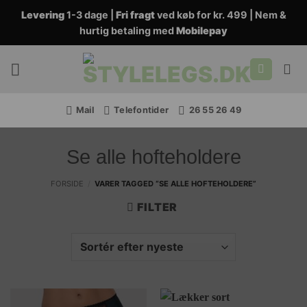
Fortsæt
Levering
1-3 dage |
Fri fragt
ved køb for kr. 499 | Nem &
til
hurtig betaling med
Mobilepay
indhold
Mail
Telefontider
26 55 26 49
Se alle hofteholdere
FORSIDE
/
VARER TAGGED “SE ALLE HOFTEHOLDERE”
FILTER