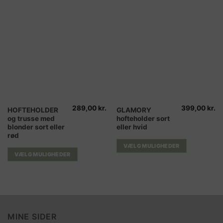
289,00
kr.
399,00
kr.
Dette
Dette
HOFTEHOLDER
GLAMORY
og trusse med
hofteholder sort
vare
vare
blonder sort eller
eller hvid
har
har
rød
flere
flere
VÆLG MULIGHEDER
varianter.
varianter.
VÆLG MULIGHEDER
Mulighederne
Mulighederne
kan
kan
vælges
vælges
på
på
varesiden
varesiden
MINE SIDER