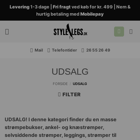
Fortsæt
Levering
1-3 dage |
Fri fragt
ved køb for kr. 499 | Nem &
til
hurtig betaling med
Mobilepay
indhold
Mail
Telefontider
26 55 26 49
UDSALG
FORSIDE
/
UDSALG
FILTER
UDSALG! I denne kategori finder du en masse
strømpebukser, ankel- og knæstrømper,
selvsiddende strømper, leggings, strømper til