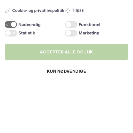
Selvsiddende strømper
Tilpas
Cookie- og privatlivspolitik
Ideen til StyleLegs
Nødvendig
Funktionel
Bag Stylelegs
Statistik
Marketing
Sitemap
ACCEPTER ALLE OG LUK
KONTAKT OS
KUN NØDVENDIGE
Kontaktside
Telefon:
26 55 26 49
Stylelegs 2026 © | CVR 40786945 | Etableret 2015