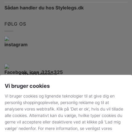
Sådan handler du hos Stylelegs.dk
FØLG OS
+20.000
følgere
Vi bruger cookies
Vi bruger cookies og lignende teknologier til at give dig en
YDERLIGERE INFO
personlig shoppingoplevelse, personlig reklame og til at
analysere vores webtrafik. Klik på 'Det er ok', hvis du vil tillade
alle cookies. Alternativt kan du vælge, hvilke typer cookies du
Strømpebukser
gerne vil acceptere eller deaktivere ved at klikke på 'Lad mig
vælge' nedenfor. For mere information, se venligst vores
Plussize