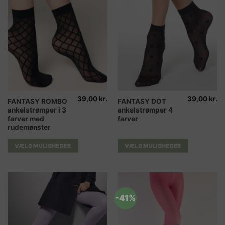
39,00
kr.
39,00
kr.
Dette
Dette
FANTASY ROMBO
FANTASY DOT
ankelstrømper i 3
ankelstrømper 4
vare
vare
farver med
farver
har
har
rudemønster
flere
flere
varianter.
varianter.
VÆLG MULIGHEDER
VÆLG MULIGHEDER
Mulighederne
Mulighederne
kan
kan
vælges
vælges
på
på
varesiden
varesiden
-41%