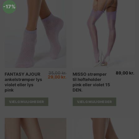
-17%
35,00
kr.
89,00
kr.
Dette
Dette
FANTASY AJOUR
MISSO strømper
Den
Den
29,00
kr.
ankelstrømper lys
til hofteholder
vare
vare
oprindelige
aktuelle
pris
pris
violet eller lys
pink eller violet 15
har
har
var:
er:
pink
DEN.
35,00 kr..
29,00 kr..
flere
flere
varianter.
varianter.
VÆLG MULIGHEDER
VÆLG MULIGHEDER
Mulighederne
Mulighederne
kan
kan
vælges
vælges
på
på
varesiden
varesiden