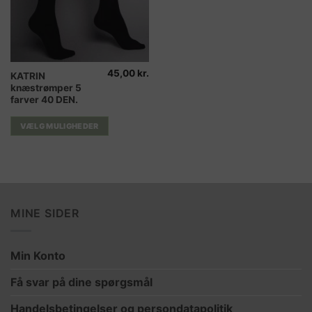
45,00
kr.
Dette
KATRIN
knæstrømper 5
vare
farver 40 DEN.
har
flere
VÆLG MULIGHEDER
varianter.
Mulighederne
kan
vælges
på
varesiden
MINE SIDER
Min Konto
Få svar på dine spørgsmål
Handelsbetingelser og persondatapolitik