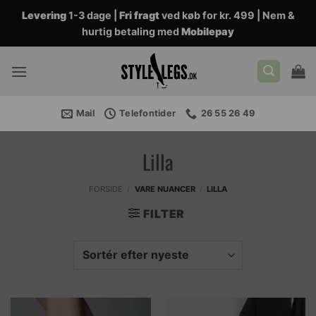
Fortsæt
Levering
1-3 dage |
Fri fragt
ved køb for kr. 499 | Nem &
til
hurtig betaling med
Mobilepay
indhold
Mail
Telefontider
26 55 26 49
Lilla
FORSIDE
/
VARE NUANCER
/
LILLA
FILTER