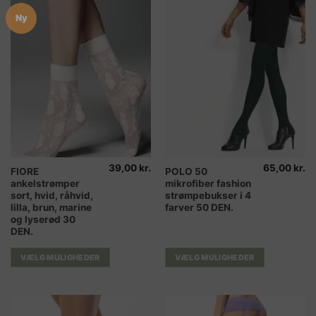
Ny
39,00
kr.
65,00
kr.
Dette
Dette
FIORE
POLO 50
ankelstrømper
mikrofiber fashion
vare
vare
sort, hvid, råhvid,
strømpebukser i 4
har
har
lilla, brun, marine
farver 50 DEN.
flere
flere
og lyserød 30
varianter.
varianter.
DEN.
Mulighederne
Mulighederne
VÆLG MULIGHEDER
VÆLG MULIGHEDER
kan
kan
vælges
vælges
på
på
varesiden
varesiden