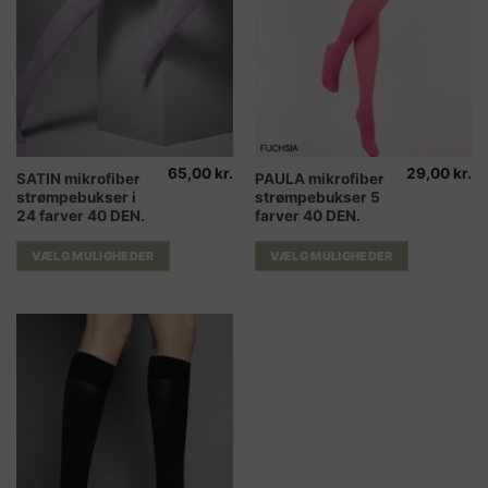
65,00
kr.
29,00
kr.
Dette
Dette
SATIN mikrofiber
PAULA mikrofiber
strømpebukser i
strømpebukser 5
vare
vare
24 farver 40 DEN.
farver 40 DEN.
har
har
flere
flere
VÆLG MULIGHEDER
VÆLG MULIGHEDER
varianter.
varianter.
Mulighederne
Mulighederne
kan
kan
vælges
vælges
på
på
varesiden
varesiden