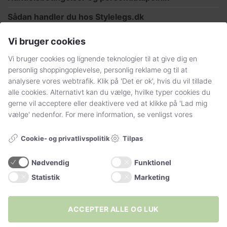
Sådan handler du hos Stylelegs.dk
Vi bruger cookies
FØLG OS
Vi bruger cookies og lignende teknologier til at give dig en
personlig shoppingoplevelse, personlig reklame og til at
analysere vores webtrafik. Klik på 'Det er ok', hvis du vil tillade
alle cookies. Alternativt kan du vælge, hvilke typer cookies du
gerne vil acceptere eller deaktivere ved at klikke på 'Lad mig
vælge' nedenfor. For mere information, se venligst vores
+20.000
følgere
Vil du have 15% rabat
Tilpas
Cookie- og privatlivspolitik
på din første ordre? 🖤
Nødvendig
Funktionel
Statistik
Marketing
YDERLIGERE INFO
... Bliv en del af vores univers, hvor du
bliver forkælet sammen med 10.000
Strømpebukser
ACCEPTER ALLE OG LUK
andre strømpeentusiaster!